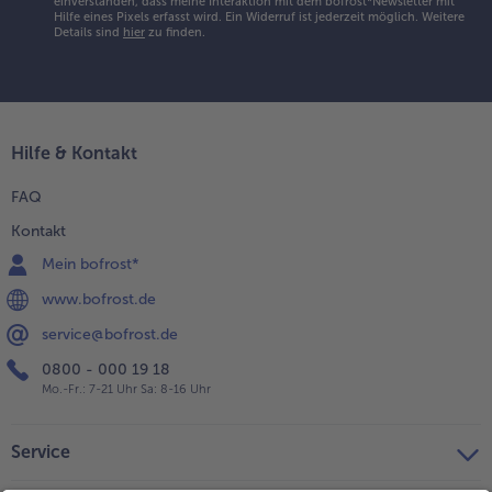
einverstanden, dass meine Interaktion mit dem bofrost*Newsletter mit
Hilfe eines Pixels erfasst wird. Ein Widerruf ist jederzeit möglich.
Weitere
Details sind
hier
zu finden.
Hilfe & Kontakt
FAQ
Kontakt
Mein bofrost*
www.bofrost.de
service@bofrost.de
0800 - 000 19 18
Mo.-Fr.: 7-21 Uhr Sa: 8-16 Uhr
Service