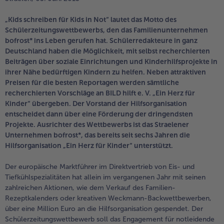
Geflügel
Online Exklusiv
„Kids schreiben für Kids in Not“ lautet das Motto des
alle Geflügel
alle Online Exklusiv
Schülerzeitungswettbewerbs, den das Familienunternehmen
Fleischersatz
Länderküche
bofrost* ins Leben gerufen hat. Schülerredakteure in ganz
Deutschland haben die Möglichkeit, mit selbst recherchierten
alle Fleischersatz
alle Länderküche
Beiträgen über soziale Einrichtungen und Kinderhilfsprojekte in
Pizza
Vegetarisch & Vegan
Entdecke köstliche Rezepte
ihrer Nähe bedürftigen Kindern zu helfen. Neben attraktiven
Preisen für die besten Reportagen werden sämtliche
alle Pizza
alle Vegetarisch & Vegan
Snacks
BIO
recherchierten Vorschläge an BILD hilft e. V. „Ein Herz für
Kinder“ übergeben. Der Vorstand der Hilfsorganisation
alle Snacks
alle BIO
entscheidet dann über eine Förderung der dringendsten
Kartoffelprodukte
Kids-Produkte
Projekte. Ausrichter des Wettbewerbs ist das Straelener
Unternehmen bofrost*, das bereits seit sechs Jahren die
alle Kartoffelprodukte
alle Kids-Produkte
Hilfsorganisation „Ein Herz für Kinder“ unterstützt.
Beilagen & Saucen
Schoko-Genuss
Der europäische Marktführer im Direktvertrieb von Eis- und
alle Beilagen & Saucen
alle Schoko-Genuss
Tiefkühlspezialitäten hat allein im vergangenen Jahr mit seinen
Suppeneinlagen
Confiserie & Feinkost
zahlreichen Aktionen, wie dem Verkauf des Familien-
Rezeptkalenders oder kreativen Weckmann-Backwettbewerben,
alle Suppeneinlagen
alle Confiserie & Feinkost
über eine Million Euro an die Hilfsorganisation gespendet. Der
Brot & Brötchen
Für die Heißluftfritteuse
Schülerzeitungswettbewerb soll das Engagement für notleidende