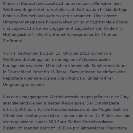
Kinder in Deutschland zusätzlich unterstützen. „Wir haben den
alle Brot & Brötchen
alle Für die Heißluftfritteuse
Wettbewerb gestartet, um stärker auf die Situation hilfsbedürftiger
Kuchen & Torten
bofrost*free
Kinder in Deutschland aufmerksam zu machen. Über unsere
Unternehmensspende hinaus wollen wir so möglichst viele Kinder
alle Kuchen & Torten
alle bofrost*free
und Jugendliche für ein Engagement zugunsten von Kindern in
Süßspeisen
bofrost*high Protein
Not begeistern“, erklärt Unternehmenssprecher Dr. Thomas
Stoffmehl.
alle Süßspeisen
alle bofrost*high Protein
Obst
bofrost*plus.
Vom 1. September bis zum 15. Oktober 2013 können die
alle Obst
alle bofrost*plus.
Wettbewerbsbeiträge auf einer eigenen Aktionswebseite
Wein & Spirituosen
hochgeladen werden. Mitmachen können alle Schülerredakteure
in Deutschland (Alter bis 16 Jahre). Dazu müssen sie einfach eine
alle Wein & Spirituosen
Reportage über eine soziale Einrichtung für Kinder in ihrer
Küchenutensilien
Umgebung schreiben.
alle Küchenutensilien
Aus den eingegangenen Wettbewerbsbeiträgen prämiert eine Jury
anschließend die sechs besten Reportagen. Der Erstplatzierte
erhält 1.000 Euro für die Redaktionskasse und die Möglichkeit, die
Arbeit einer Zeitungsredaktion kennenzulernen. Die Plätze zwei bis
sechs gewinnen jeweils 500 Euro für ihre Redaktionskasse.
Zusätzlich spendet bofrost* 10 Euro pro eingereichter Reportage