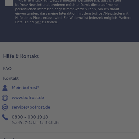
*
Mit einem Klick auf „Jetzt anmelden" bestätige ich, dass ich den
bofrost*Newsletter abonnieren möchte. Damit dieser auf meine
persönlichen Interessen abgestimmt werden kann, bin ich damit
einverstanden, dass meine Interaktion mit dem bofrost*Newsletter mit
Hilfe eines Pixels erfasst wird. Ein Widerruf ist jederzeit möglich.
Weitere
Details sind
hier
zu finden.
Hilfe & Kontakt
FAQ
Kontakt
Mein bofrost*
www.bofrost.de
service@bofrost.de
0800 - 000 19 18
Mo.-Fr.: 7-21 Uhr Sa: 8-16 Uhr