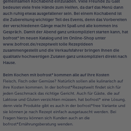
Geflügel
Online Exklusiv
gemeinsamen Kochabend einzuladen. Viele Freunde zu Gast
bedeutet viele freie Hände zum Helfen, da darf das Menü dann
alle Geflügel
alle Online Exklusiv
auch ruhig etwas ausgefallener sein. Bei einem Kochabend ist
Fleischersatz
Länderküche
die Zubereitung wichtiger Teil des Events, denn das Vorbereiten
der verschiedenen Gänge macht Spaß und alle kommen ins
alle Fleischersatz
alle Länderküche
Gespräch. Damit der Abend ganz unkompliziert starten kann, hat
Pizza
Vegetarisch & Vegan
bofrost* im neuen Katalog und im Online-Shop unter
Entdecke köstliche Rezepte
www.bofrost.de/rezeptwelt tolle Rezeptideen
alle Pizza
alle Vegetarisch & Vegan
zusammengestellt und die Verkaufsfahrer bringen Ihnen die
Snacks
BIO
qualitativ hochwertigen Zutaten ganz unkompliziert direkt nach
Hause.
alle Snacks
alle BIO
Kartoffelprodukte
Kids-Produkte
Beim Kochen mit bofrost* kommen alle auf ihre Kosten
Fleisch, Fisch oder Gemüse? Natürlich sollen alle kulinarisch auf
alle Kartoffelprodukte
alle Kids-Produkte
ihre Kosten kommen. In der bofrost*Rezeptwelt findet sich für
Beilagen & Saucen
Schoko-Genuss
jeden Geschmack das richtige Gericht. Auch für Gäste, die auf
Laktose und Gluten verzichten müssen, hat bofrost* eine Lösung,
alle Beilagen & Saucen
alle Schoko-Genuss
denn viele Produkte gibt es auch in der bofrost*free Variante und
Suppeneinlagen
Confiserie & Feinkost
sie können je nach Rezept einfach ausgetauscht werden. Bei
Fragen hierzu können sich Kunden auch an die
alle Suppeneinlagen
alle Confiserie & Feinkost
Brot & Brötchen
Für die Heißluftfritteuse
bofrost*Ernährungsberatung wenden.