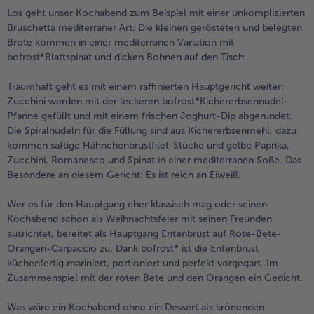
alle Brot & Brötchen
alle Für die Heißluftfritteuse
Los geht unser Kochabend zum Beispiel mit einer unkomplizierten
Kuchen & Torten
bofrost*free
Bruschetta mediterraner Art. Die kleinen gerösteten und belegten
Brote kommen in einer mediterranen Variation mit
alle Kuchen & Torten
alle bofrost*free
bofrost*Blattspinat und dicken Bohnen auf den Tisch.
Süßspeisen
bofrost*high Protein
Traumhaft geht es mit einem raffinierten Hauptgericht weiter:
alle Süßspeisen
alle bofrost*high Protein
Zucchini werden mit der leckeren bofrost*Kichererbsennudel-
Obst
bofrost*plus.
Pfanne gefüllt und mit einem frischen Joghurt-Dip abgerundet.
Die Spiralnudeln für die Füllung sind aus Kichererbsenmehl, dazu
alle Obst
alle bofrost*plus.
kommen saftige Hähnchenbrustfilet-Stücke und gelbe Paprika,
Wein & Spirituosen
Zucchini, Romanesco und Spinat in einer mediterranen Soße. Das
Besondere an diesem Gericht: Es ist reich an Eiweiß.
alle Wein & Spirituosen
Küchenutensilien
Wer es für den Hauptgang eher klassisch mag oder seinen
Kochabend schon als Weihnachtsfeier mit seinen Freunden
alle Küchenutensilien
ausrichtet, bereitet als Hauptgang Entenbrust auf Rote-Bete-
Orangen-Carpaccio zu. Dank bofrost* ist die Entenbrust
küchenfertig mariniert, portioniert und perfekt vorgegart. Im
Zusammenspiel mit der roten Bete und den Orangen ein Gedicht.
Was wäre ein Kochabend ohne ein Dessert als krönenden