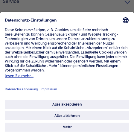
Service
Unternehmen
Über uns
4.6/5
82484 reviews