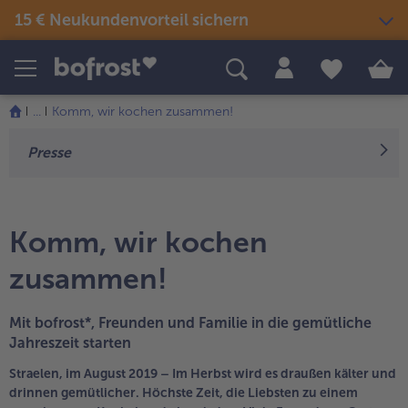
15 € Neukundenvorteil sichern
Produkte
Themenwelten
Rezepte
...
Komm, wir kochen zusammen!
Snacks & kleine Gerichte
Eis
Sommer & Grillen
Presse
alle Snacks & kleine Gerichte
Fisch & Meeresfrüchte
alle Eis
alle Sommer & Grillen
alle Fisch & Meeresfrüchte
Fertige Gerichte
Picknick
Klassiker neu entdeckt
alle Klassiker neu entdeckt
Festliches
alle Fertige Gerichte
alle Picknick
Komm, wir kochen
Fisch & Meeresfrüchte
Neuheiten
alle Festliches
Für Kinder
zusammen!
alle Fisch & Meeresfrüchte
alle Neuheiten
alle Für Kinder
Süßes & Desserts
Gemüse
Angebote
Mit bofrost*, Freunden und Familie in die gemütliche
alle Süßes & Desserts
Fertiges verfeinert
alle Gemüse
alle Angebote
Jahreszeit starten
Fleisch
Bestseller
alle Fertiges verfeinert
Straelen, im August 2019 – Im Herbst wird es draußen kälter und
drinnen gemütlicher. Höchste Zeit, die Liebsten zu einem
alle Fleisch
alle Bestseller