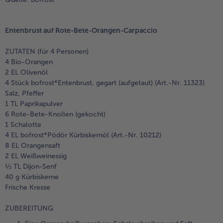
Entenbrust auf Rote-Bete-Orangen-Carpaccio
ZUTATEN (für 4 Personen)
4 Bio-Orangen
2 EL Olivenöl
4 Stück bofrost*Entenbrust, gegart (aufgetaut) (Art.-Nr. 11323)
Salz, Pfeffer
1 TL Paprikapulver
6 Rote-Bete-Knollen (gekocht)
1 Schalotte
4 EL bofrost*Pödör Kürbiskernöl (Art.-Nr. 10212)
8 EL Orangensaft
2 EL Weißweinessig
½ TL Dijon-Senf
40 g Kürbiskerne
Frische Kresse
ZUBEREITUNG