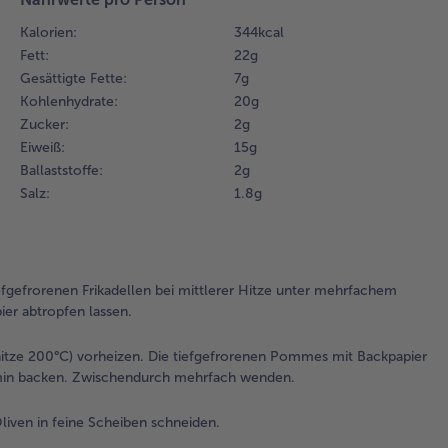
las
Kalorien:
344 kcal
Fett:
22 g
2.
Gesättigte Fette:
7 g
Fü
Kohlenhydrate:
20 g
de
au
Zucker:
2 g
(Ob
Eiweiß:
15 g
20
Ballaststoffe:
2 g
vor
Salz:
1.8 g
tie
Po
Bac
de
efgefrorenen Frikadellen bei mittlerer Hitze unter mehrfachem
in 
er abtropfen lassen.
Sch
15 
Zw
tze 200°C) vorheizen. Die tiefgefrorenen Pommes mit Backpapier
me
5 min backen. Zwischendurch mehrfach wenden.
we
iven in feine Scheiben schneiden.
3.