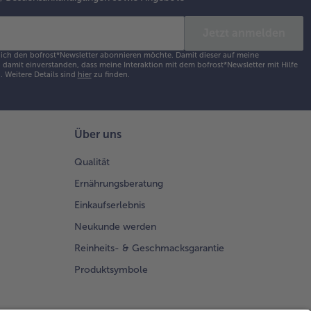
Jetzt anmelden
s ich den bofrost*Newsletter abonnieren möchte. Damit dieser auf meine
damit einverstanden, dass meine Interaktion mit dem bofrost*Newsletter mit Hilfe
h.
Weitere Details sind
hier
zu finden.
Über uns
Qualität
Ernährungsberatung
Einkaufserlebnis
Neukunde werden
Reinheits- & Geschmacksgarantie
Produktsymbole