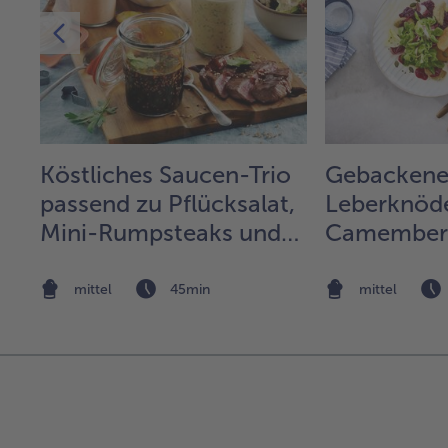
Köstliches Saucen-Trio
Gebacken
passend zu Pflücksalat,
Leberknöde
Mini-Rumpsteaks und
Camembert
Knusperkartoffeln
Rapunzel 
Preiselbee
mittel
45min
mittel