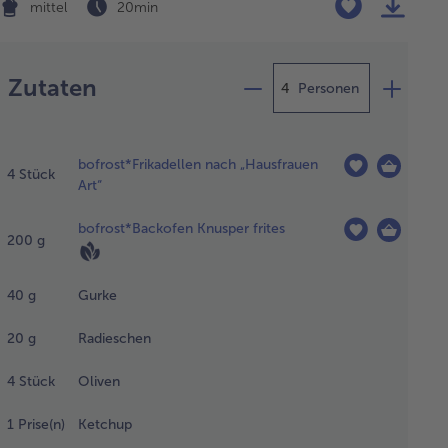
mittel
20 min
Zubereitung
Zutaten
Personen
as Öl in
er
bofrost*Frikadellen nach „Hausfrauen
chichteten
4
Stück
Art“
anne
itzen. Die
bofrost*Backofen Knusper frites
fgefrorenen
200
g
kadellen bei
tlerer
40
g
Gurke
ze unter
hrfachem
20
g
Radieschen
nden ca.
min braten.
4
Stück
Oliven
schließend
1
Prise(n)
Ketchup
chenpapier
ropfen