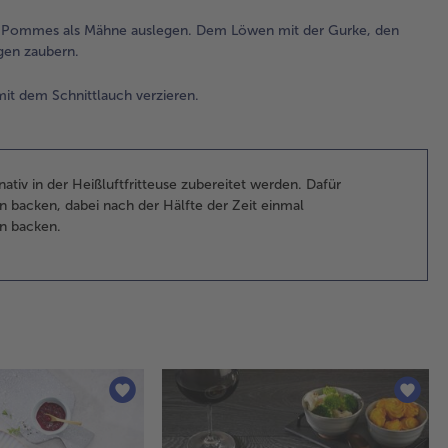
Wä
 die Pommes als Mähne auslegen. Dem Löwen mit der Gurke, den
die
gen zaubern.
Ra
sow
Oli
it dem Schnittlauch verzieren.
Sc
sch
4.
tiv in der Heißluftfritteuse zubereitet werden. Dafür
Die
en backen, dabei nach der Hälfte der Zeit einmal
Fri
n backen.
in 
des
pla
und
Po
al
aus
De
Lö
der