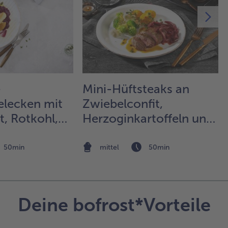
de
Ra
so
Oli
Sc
ein
hü
Au
e
Mini-Hüftsteaks an
zau
lecken mit
Zwiebelconfit,
5.
, Rotkohl,
Herzoginkartoffeln und
Mi
Ke
und
feiner Gemüsebeilage
Lö
r Dressing
50min
mittel
50min
fer
un
Sch
ver
Deine bofrost*Vorteile