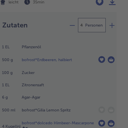
leicht
35 min
Zubereitung
Zutaten
Personen
s Öl
 6
1
EL
Pflanzenöl
unden
500
g
bofrost*Erdbeeren, halbiert
fkühler
rieren.
100
g
Zucker
1
EL
Zitronensaft
beerhälften in
nem
krowellengeeigneten
6
g
Agar-Agar
chirr bei 180 Watt
 10 min ohne
500
ml
bofrost*Gilia Lemon Spritz
kel auftauen,
chließend pürieren
bofrost*dolcedo Himbeer-Mascarpone
4
Kugel(n)
 danach durch ein