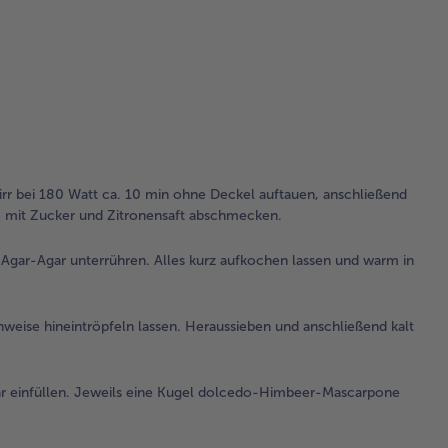
Sie
Ma
Zit
ab
3.
Die
Er
ab
r bei 180 Watt ca. 10 min ohne Deckel auftauen, anschließend
pro
se mit Zucker und Zitronensaft abschmecken.
Mas
Ag
gar-Agar unterrühren. Alles kurz aufkochen lassen und warm in
unt
All
au
nweise hineintröpfeln lassen. Heraussieben und anschließend kalt
las
war
Spr
iar einfüllen. Jeweils eine Kugel dolcedo-Himbeer-Mascarpone
fül
4.