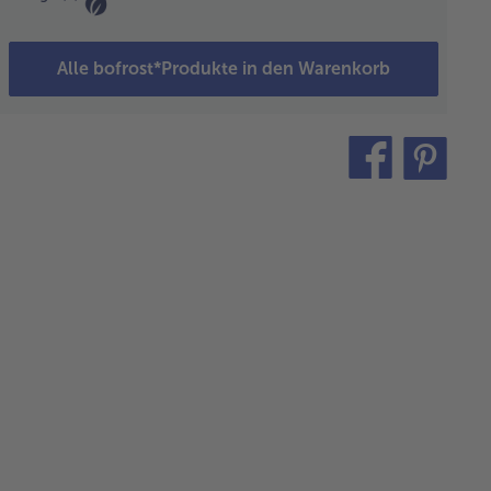
b passieren. Die
sse mit Zucker und
ronensaft
Alle bofrost*Produkte in den Warenkorb
schmecken.
teilen
pin
dbeermasse
it
wiegen und
 100 g
se 1,5 g
ar-Agar
errühren.
es kurz
fkochen
sen und
m in eine
itzflasche
len.