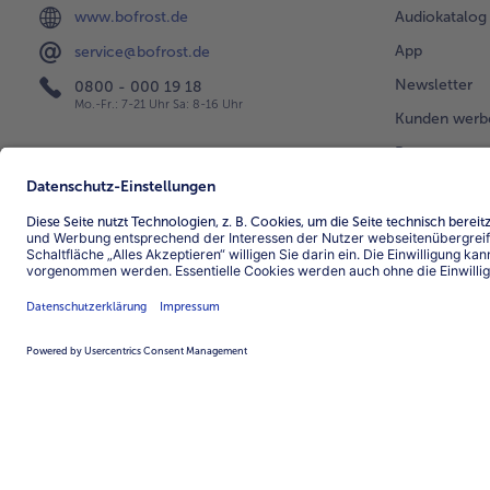
www.bofrost.de
Audiokatalog
App
service@bofrost.de
Newsletter
0800 - 000 19 18
Mo.-Fr.: 7-21 Uhr Sa: 8-16 Uhr
Kunden werb
Bonusprogra