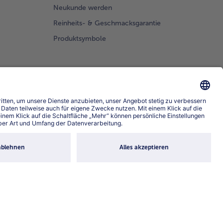
Neukunde werden
Reinheits- & Geschmacksgarantie
Produktsymbole
prache wählen
4.6/5
82442 reviews