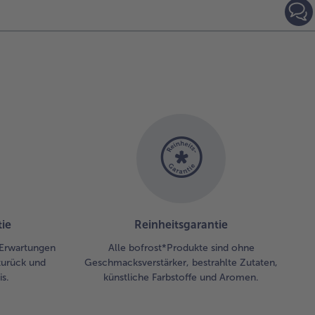
füllen.
eils
e Kugel
lcedo-
mbeer-
scarpone
zugeben
d den
itz mit
utern
nieren.
ie
Reinheitsgarantie
 Erwartungen
Alle bofrost*Produkte sind ohne
zurück und
Geschmacksverstärker, bestrahlte Zutaten,
s.
künstliche Farbstoffe und Aromen.