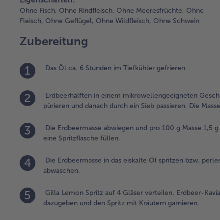
Ohne Fisch,
Ohne Rindfleisch,
Ohne Meeresfrüchte,
Ohne
Fleisch,
Ohne Geflügel,
Ohne Wildfleisch,
Ohne Schwein
Zubereitung
1
Das Öl ca. 6 Stunden im Tiefkühler gefrieren.
2
Erdbeerhälften in einem mikrowellengeeigneten Geschir
pürieren und danach durch ein Sieb passieren. Die Mas
3
Die Erdbeermasse abwiegen und pro 100 g Masse 1,5 g A
eine Spritzflasche füllen.
4
Die Erdbeermasse in das eiskalte Öl spritzen bzw. perle
abwaschen.
5
Gilla Lemon Spritz auf 4 Gläser verteilen. Erdbeer-Kav
dazugeben und den Spritz mit Kräutern garnieren.