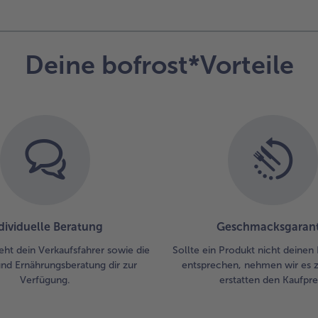
ein
Jew
ein
do
Deine bofrost*Vorteile
Hi
Ma
da
un
Spr
Krä
gar
dividuelle Beratung
Geschmacksgarant
eht dein Verkaufsfahrer sowie die
Sollte ein Produkt nicht deinen
und Ernährungsberatung dir zur
entsprechen, nehmen wir es 
Verfügung.
erstatten den Kaufprei