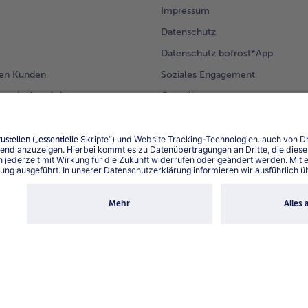
Impressum
Datenschutz
Datenschutz bofrost*App
en Kunden
Soziales Engagement
mm bofrost*plus.
Compliance
Für Lieferanten
Barrierefreiheit
Land / S