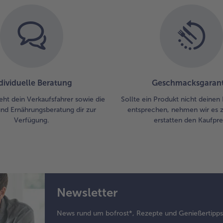
6.
Die
Bu
bei
Ra
für
ant
Ans
dividuelle Beratung
Geschmacksgarant
180
eht dein Verkaufsfahrer sowie die
Sollte ein Produkt nicht deinen
Ba
und Ernährungsberatung dir zur
entsprechen, nehmen wir es 
Bac
Verfügung.
erstatten den Kaufprei
mit
für
bac
7.
Zu
Abs
Newsletter
Ko
auf
News rund um bofrost*, Rezepte und Genießertipp
ser