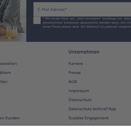
de
Br
E-Mail Adresse
*
gen
*
Mit einem Klick auf „Jetzt anmelden" bestätige ich, das
persönlichen Interessen abgestimmt werden kann, bin ich 
eines Pixels erfasst wird. Ein Widerruf ist jederzeit möglic
Unternehmen
 bestellen
Karriere
ättern
Presse
llen
AGB
Impressum
Datenschutz
Datenschutz bofrost*App
en Kunden
Soziales Engagement
mm bofrost*plus.
Compliance