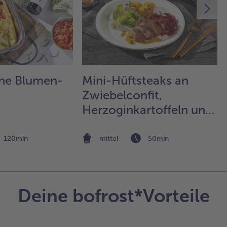
Tel
anr
5.
Die
ge
au
he Blumen-
Mini-Hüftsteaks an
en
Zwiebelconfit,
de
mit
Herzoginkartoffeln und
Blä
feiner Gemüsebeilage
auf
ge
120min
mittel
50min
Die
nac
Min
Blä
Deine bofrost*Vorteile
nac
Min
ge