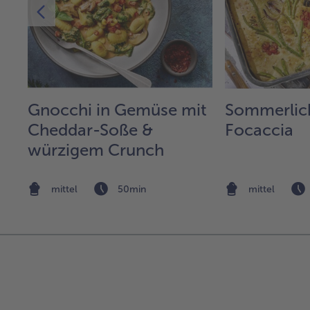
Gnocchi in Gemüse mit
Sommerlic
Cheddar-Soße &
Focaccia
würzigem Crunch
e
mittel
50min
mittel