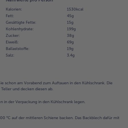
2.
Kalorien:
1530 kcal
Die
Fett:
45 g
Lac
Gesättigte Fette:
15 g
am
de
Kohlenhydrate:
199 g
Br
Zucker:
38 g
zu
Eiweiß:
69 g
Auf
Ballaststoffe:
19 g
der
Salz:
3.4 g
Ve
in 
Kü
leg
 Sie schon am Vorabend zum Auftauen in den Kühlschrank. Die
3.
m Teller und decken diesen ab.
Die
Tar
 in der Verpackung in den Kühlschrank legen.
Sp
für
00 °C auf der mittleren Schiene backen. Das Backblech dafür mit
Min
200