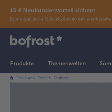
15 € Neukundenvorteil sichern
Einmalig gültig bis 31.08.2026 ab 40 € Mindestbeste
Produkte
Themenwelten
Somm
Rezeptwelt
Rezepte
Festliches