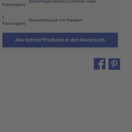
Blätterteigkörbchen Schinken-Käse
Packung(en)
hsforelle
1
Butterhefezopf mit Mandeln
 Morgen
Packung(en)
s
unches
Alle bofrost*Produkte in den Warenkorb
m
tauen in
rpackung
teilen
pin
den
it
hlschrank
en.
 Lauch-
te mit
eckwürfeln
 25
uten bei
 °C auf