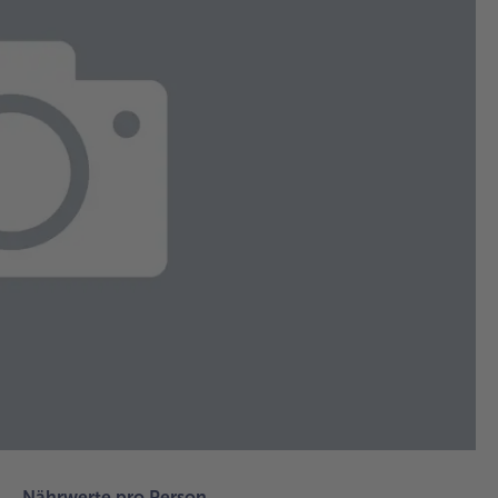
1.
Das
Müs
bu
Frü
geb
sc
Vo
Auf
de
Küh
Die
Frü
ver
daf
ein
un
die
Nährwerte pro Person