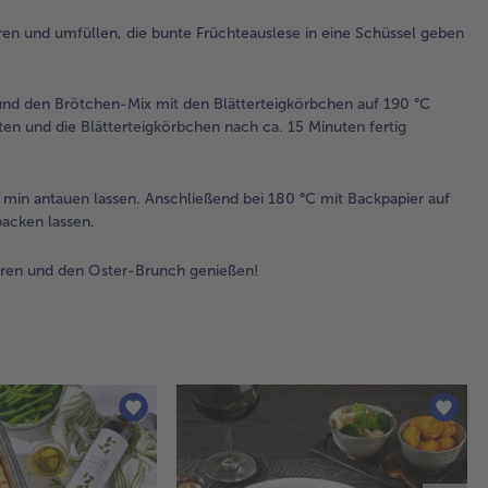
der
Sc
ren und umfüllen, die bunte Früchteauslese in eine Schüssel geben
bac
Ba
daf
nd den Brötchen-Mix mit den Blätterteigkörbchen auf 190 °C
Bac
n und die Blätterteigkörbchen nach ca. 15 Minuten fertig
aus
4.
min antauen lassen. Anschließend bei 180 °C mit Backpapier auf
Wä
backen lassen.
Tar
ist
ren und den Oster-Brunch genießen!
Müs
um
umf
bu
Frü
in 
Sch
geb
Lac
au