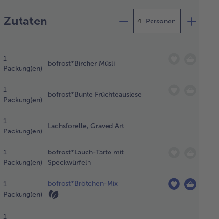
Zubereitung
Zutaten
Personen
 Bircher
li und die
1
nte
bofrost*Bircher Müsli
Packung(en)
chteauslese
en Sie
1
hon am
bofrost*Bunte Früchteauslese
Packung(en)
rabend zum
tauen in
1
n
Lachsforelle, Graved Art
Packung(en)
lschrank.
 bunte
1
bofrost*Lauch-Tarte mit
chteauslese
Packung(en)
Speckwürfeln
teilen Sie
ür flach auf
bofrost*Brötchen-Mix
1
em Teller
Packung(en)
d decken
sen ab.
1