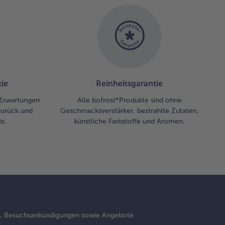
tterhefekrönchen
umtemperatur
 ca. 15 min
auen lassen.
chließend bei
ie
Reinheitsgarantie
 °C mit
 Erwartungen
Alle bofrost*Produkte sind ohne
ckpapier auf dem
zurück und
Geschmacksverstärker, bestrahlte Zutaten,
kblech in der
s.
künstliche Farbstoffe und Aromen.
tleren Schiene
 ca. 15 min
ken lassen.
m
chluss alle
mponenten
 dem Tisch
s, Besuchsankündigungen sowie Angebote
vieren und