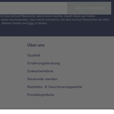
n Oster-
unch
Jetzt anmelden
ießen!
s ich den bofrost*Newsletter abonnieren möchte. Damit dieser auf meine
damit einverstanden, dass meine Interaktion mit dem bofrost*Newsletter mit Hilfe
h.
Weitere Details sind
hier
zu finden.
Über uns
Qualität
Ernährungsberatung
Einkaufserlebnis
Neukunde werden
Reinheits- & Geschmacksgarantie
Produktsymbole