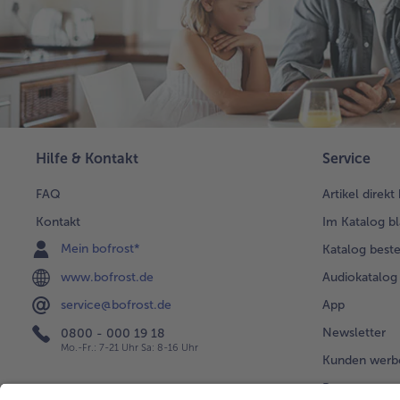
Hilfe & Kontakt
Service
FAQ
Artikel direkt
Kontakt
Im Katalog bl
Mein bofrost*
Katalog beste
www.bofrost.de
Audiokatalog
App
service@bofrost.de
Newsletter
0800 - 000 19 18
Mo.-Fr.: 7-21 Uhr Sa: 8-16 Uhr
Kunden werb
Bonusprogra