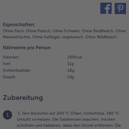
um Dressing
inzufügen, mit
Weiterempfehlen & profitier
alz und Pfeffer
teilen
pin it
ürzen.
Eigenschaften:
Ohne Fisch,
Ohne Fleisch,
Ohne Schwein,
Ohne Rindfleisch,
Ohne
.
Meeresfrüchte,
Ohne Geflügel,
vegetarisch,
Ohne Wildfleisch
. Den noch
efrorenen Käse
Nährwerte pro Person
uf einem mit
Kalorien:
290 kcal
ackpapier
Fett:
11 g
elegten Blech
Kohlenhydrate:
18 g
erteilen und auf
er mittleren
Eiweiß:
14 g
chiene 15–18
inuten bis zur
ewünschten
Zubereitung
räune
eziehungsweise
nusprigkeit
1. Den Backofen auf 200 °C (Ober-/Unterhitze, 180 °C
1
ufbacken. Nach
Umluft) vorheizen. Die Salatherzen waschen, trocken
twa der Hälfte
schütteln und halbieren, dabei den Strunk entfernen. Die