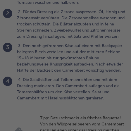
er Backzeit den
Tomaten waschen und halbieren.
amembert
2. Für das Dressing die Zitrone auspressen. Öl, Honig und
2
orsichtig
Zitronensaft verrühren. Die Zitronenmelisse waschen und
enden.
trocken schütteln. Die Blätter abzupfen und in feine
Streifen schneiden. Zwiebelwürfel und Zitronenmelisse
.
zum Dressing hinzufügen, mit Salz und Pfeffer würzen.
. Die Salathälften
uf Tellern
3. Den noch gefrorenen Käse auf einem mit Backpapier
3
nrichten und mit
belegten Blech verteilen und auf der mittleren Schiene
em Dressing
15–18 Minuten bis zur gewünschten Bräune
arinieren. Den
beziehungsweise Knusprigkeit aufbacken. Nach etwa der
amembert
Hälfte der Backzeit den Camembert vorsichtig wenden.
uflegen und die
4. Die Salathälften auf Tellern anrichten und mit dem
4
omatenhälften
Dressing marinieren. Den Camembert auflegen und die
m den Käse
Tomatenhälften um den Käse verteilen. Salat und
erteilen. Salat und
Camembert mit Haselnussblättchen garnieren.
amembert mit
aselnussblättchen
arnieren.
Tipp: Dazu schmeckt ein frisches Baguette!
Von den Wildpreiselbeeren vom Camembert
nach Belieben unter das Dressing mischen.