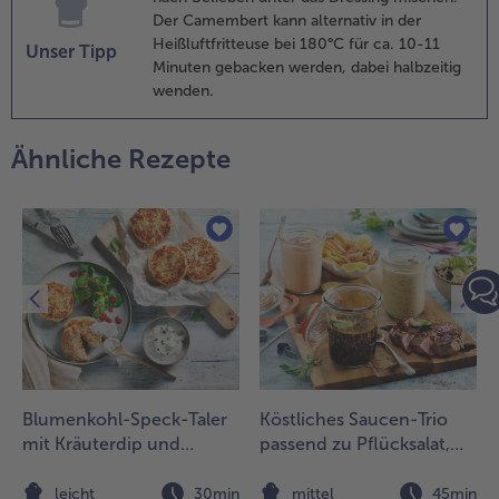
Der Camembert kann alternativ in der
Heißluftfritteuse bei 180°C für ca. 10-11
Unser Tipp
Minuten gebacken werden, dabei halbzeitig
wenden.
Ähnliche Rezepte
Blumenkohl-Speck-Taler
Köstliches Saucen-Trio
mit Kräuterdip und
passend zu Pflücksalat,
Feldsalat
Mini-Rumpsteaks und
Knusperkartoffeln
n
leicht
30min
mittel
45min