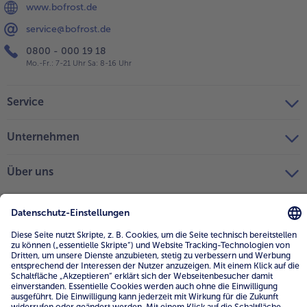
www.bofrost.de
service@bofrost.de
0800 - 000 19 18
Mo.-Fr.: 7-21 Uhr Sa: 8-16 Uhr
Service
Unternehmen
Über uns