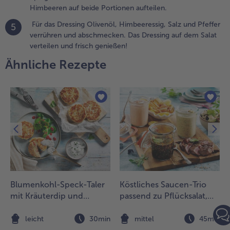
ufteilen.
Himbeeren auf beide Portionen aufteilen.
.
Für das Dressing Olivenöl, Himbeeressig, Salz und Pfeffer
5
ür das
verrühren und abschmecken. Das Dressing auf dem Salat
ressing
verteilen und frisch genießen!
livenöl,
Ähnliche Rezepte
imbeeressig,
alz und
feffer
errühren und
bschmecken.
as Dressing
uf dem Salat
erteilen und
risch
enießen!
Blumenkohl-Speck-Taler
Köstliches Saucen-Trio
mit Kräuterdip und
passend zu Pflücksalat,
Feldsalat
Mini-Rumpsteaks und
Knusperkartoffeln
n
leicht
30min
mittel
45min