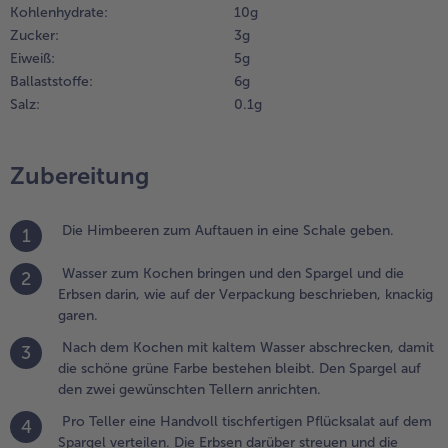
Kohlenhydrate:
10 g
en zwei
ewünschten
Zucker:
3 g
Weiterempfehlen & profitier
ellern
Eiweiß:
5 g
nrichten.
Ballaststoffe:
6 g
Salz:
0.1 g
.
ro Teller
ine
Zubereitung
andvoll
ischfertigen
flücksalat
Die Himbeeren zum Auftauen in eine Schale geben.
1
uf dem
pargel
Wasser zum Kochen bringen und den Spargel und die
2
erteilen.
Erbsen darin, wie auf der Verpackung beschrieben, knackig
ie Erbsen
garen.
arüber
Nach dem Kochen mit kaltem Wasser abschrecken, damit
treuen und
3
die schöne grüne Farbe bestehen bleibt. Den Spargel auf
ie
den zwei gewünschten Tellern anrichten.
imbeeren
uf beide
Pro Teller eine Handvoll tischfertigen Pflücksalat auf dem
4
ortionen
Spargel verteilen. Die Erbsen darüber streuen und die