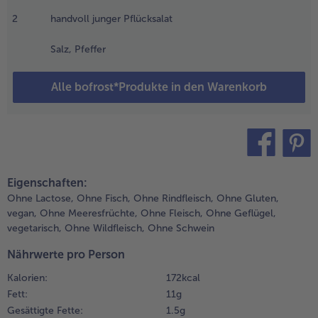
ringen und
alle Brot & Brötchen
alle Für die Heißluftfritteuse
en Spargel
2
handvoll junger Pflücksalat
Kuchen & Torten
bofrost*free
nd die
rbsen darin,
Salz, Pfeffer
alle Kuchen & Torten
alle bofrost*free
ie auf der
Süßspeisen
bofrost*high Protein
erpackung
Alle bofrost*Produkte in den Warenkorb
eschrieben,
alle Süßspeisen
alle bofrost*high Protein
nackig
Obst
bofrost*plus.
aren.
alle Obst
alle bofrost*plus.
.
Wein & Spirituosen
ach dem
teilen
pin it
ochen mit
Eigenschaften:
alle Wein & Spirituosen
altem
Küchenutensilien
Ohne Lactose,
Ohne Fisch,
Ohne Rindfleisch,
Ohne Gluten,
asser
vegan,
Ohne Meeresfrüchte,
Ohne Fleisch,
Ohne Geflügel,
bschrecken,
alle Küchenutensilien
vegetarisch,
Ohne Wildfleisch,
Ohne Schwein
amit die
chöne
Nährwerte pro Person
rüne Farbe
Kalorien:
172 kcal
estehen
Fett:
11 g
leibt. Den
Gesättigte Fette:
1.5 g
pargel auf