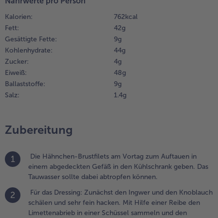
Nährwerte pro Person
tellen.
Kalorien:
762 kcal
.
Fett:
42 g
ür den Salat: Die Udon-
Gesättigte Fette:
9 g
udeln entsprechend
Kohlenhydrate:
44 g
er
Zucker:
4 g
ubereitungsempfehlung
Eiweiß:
48 g
ubereiten, abschütten
Ballaststoffe:
9 g
nd kurz mit kaltem
asser übergießen,
Salz:
1.4 g
amit sie nicht
usammenkleben. Einen
opf mit gesalzenem
Zubereitung
asser erhitzen und die
rbsen bei mittlerer
itze für ca. 3 Minuten
Die Hähnchen-Brustfilets am Vortag zum Auftauen in
1
arin kochen. Den
einem abgedeckten Gefäß in den Kühlschrank geben. Das
ulienne Gemüse-Mix
Tauwasser sollte dabei abtropfen können.
urz vor Schluss
Für das Dressing: Zunächst den Ingwer und den Knoblauch
2
inzugeben, alles
schälen und sehr fein hacken. Mit Hilfe einer Reibe den
bschütten und mit
Limettenabrieb in einer Schüssel sammeln und den
altem Wasser