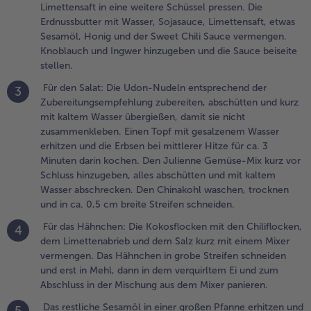
Limettensaft in eine weitere Schüssel pressen. Die
bschrecken. Den
Erdnussbutter mit Wasser, Sojasauce, Limettensaft, etwas
hinakohl waschen,
Sesamöl, Honig und der Sweet Chili Sauce vermengen.
rocknen und in ca. 0,5
Knoblauch und Ingwer hinzugeben und die Sauce beiseite
m breite Streifen
stellen.
chneiden.
Für den Salat: Die Udon-Nudeln entsprechend der
3
.
Zubereitungsempfehlung zubereiten, abschütten und kurz
ür das
mit kaltem Wasser übergießen, damit sie nicht
ähnchen: Die
zusammenkleben. Einen Topf mit gesalzenem Wasser
okosflocken
erhitzen und die Erbsen bei mittlerer Hitze für ca. 3
it den
Minuten darin kochen. Den Julienne Gemüse-Mix kurz vor
hiliflocken,
Schluss hinzugeben, alles abschütten und mit kaltem
em
Wasser abschrecken. Den Chinakohl waschen, trocknen
imettenabrieb
und in ca. 0,5 cm breite Streifen schneiden.
nd dem Salz
Für das Hähnchen: Die Kokosflocken mit den Chiliflocken,
4
urz mit einem
dem Limettenabrieb und dem Salz kurz mit einem Mixer
ixer
vermengen. Das Hähnchen in grobe Streifen schneiden
ermengen.
und erst in Mehl, dann in dem verquirltem Ei und zum
as Hähnchen
Abschluss in der Mischung aus dem Mixer panieren.
n grobe
treifen
Das restliche Sesamöl in einer großen Pfanne erhitzen und