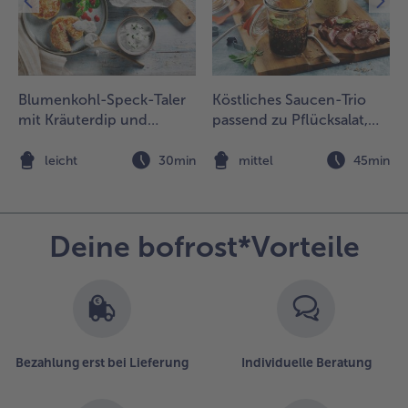
uf ein
üchenpapier
eben.
.
lle
Blumenkohl-Speck-Taler
Köstliches Saucen-Trio
alatkomponenten
mit Kräuterdip und
passend zu Pflücksalat,
n einer großen
Feldsalat
Mini-Rumpsteaks und
chüssel
Knusperkartoffeln
n
leicht
30min
mittel
45min
ermengen und
uf kleinere
chüsseln
erteilen. Einige
Deine bofrost*Vorteile
öffel des Saté-
ressings darüber
eben und die
okos-
ähnchenstreifen
arauf verteilen.
Bezahlung erst bei Lieferung
Individuelle Beratung