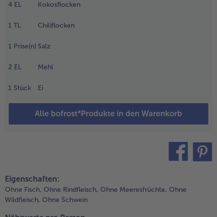
4
EL
Kokosflocken
ammeln und
en
Weiterempfehlen & profitier
1
TL
Chiliflocken
imettensaft in
ine weitere
1
Prise(n)
Salz
chüssel
ressen. Die
rdnussbutter
2
EL
Mehl
it Wasser,
ojasauce,
1
Stück
Ei
imettensaft,
twas
Alle bofrost*Produkte in den Warenkorb
esamöl,
onig und der
weet Chili
auce
ermengen.
noblauch
teilen
pin it
Eigenschaften:
nd Ingwer
inzugeben
Ohne Fisch,
Ohne Rindfleisch,
Ohne Meeresfrüchte,
Ohne
nd die Sauce
Wildfleisch,
Ohne Schwein
eiseite