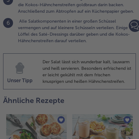
5
chneiden und
die Kokos-Hähnchenstreifen goldbraun darin backen.
rst in Mehl,
Anschließend zum Abtropfen auf ein Küchenpapier geben.
ann in dem
Alle Salatkomponenten in einer großen Schüssel
6
erquirltem Ei
vermengen und auf kleinere Schüsseln verteilen. Einige
nd zum
Löffel des Saté-Dressings darüber geben und die Kokos-
bschluss in
Hähnchenstreifen darauf verteilen.
er Mischung
us dem Mixer
anieren.
Der Salat lässt sich wunderbar kalt, lauwarm
.
und heiß servieren. Besonders erfrischend ist
as restliche
er leicht gekühlt mit dem frischen
Unser Tipp
esamöl in einer
knusprigen und heißen Hähnchenstreifen.
roßen Pfanne
rhitzen und die
Ähnliche Rezepte
okos-
ähnchenstreifen
oldbraun darin
acken.
nschließend
um Abtropfen