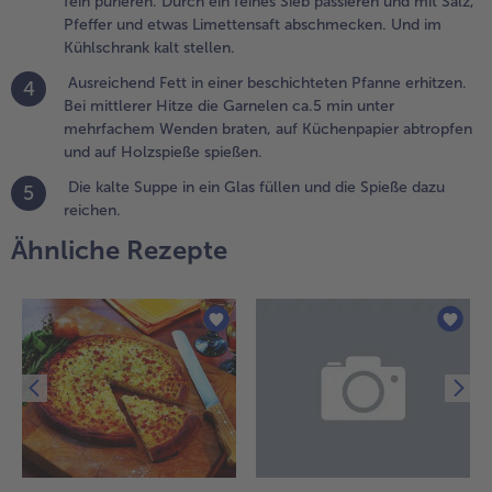
fein pürieren. Durch ein feines Sieb passieren und mit Salz,
in unter
Pfeffer und etwas Limettensaft abschmecken. Und im
ehrfachem
Kühlschrank kalt stellen.
enden
raten, auf
Ausreichend Fett in einer beschichteten Pfanne erhitzen.
4
üchenpapier
Bei mittlerer Hitze die Garnelen ca.5 min unter
btropfen und
mehrfachem Wenden braten, auf Küchenpapier abtropfen
uf
und auf Holzspieße spießen.
olzspieße
Die kalte Suppe in ein Glas füllen und die Spieße dazu
pießen.
5
reichen.
.
Ähnliche Rezepte
ie
alte
uppe
n ein
las
üllen
nd die
pieße
azu
eichen.