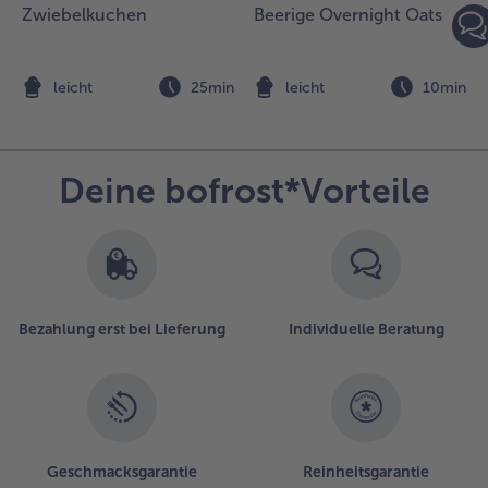
Zwiebelkuchen
Beerige Overnight Oats
n
leicht
25min
leicht
10min
Deine bofrost*Vorteile
Bezahlung erst bei Lieferung
Individuelle Beratung
Geschmacksgarantie
Reinheitsgarantie