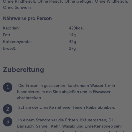
Ohne Rindfleisch,
Ohne Fleisch,
Ohne Geflügel,
Ohne Wildfleisch,
urch ein
Ohne Schwein
eines Sieb
Weiterempfehlen & profitier
assieren und
Nährwerte pro Person
it Salz,
Kalorien:
429 kcal
feffer und
twas
Fett:
14 g
imettensaft
Kohlenhydrate:
42 g
bschmecken.
Eiweiß:
27 g
nd im
ühlschrank
alt stellen.
Zubereitung
.
usreichend
Die Erbsen in gesalzenem kochenden Wasser 1 min
1
ett in einer
blanchieren, in ein Sieb abgießen und in Eiswasser
eschichteten
abschrecken.
fanne
Schale der Limette mit einer feinen Reibe abreiben.
2
rhitzen. Bei
ittlerer
In einem Standmixer die Erbsen, Kräutergarten, Dill,
itze die
3
Bärlauch, Sahne , Kefir, Wasabi und Limettenabrieb sehr
arnelen ca.5