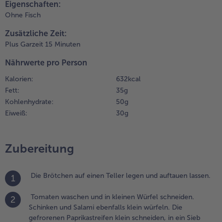
Eigenschaften:
it Salz,
Ohne Fisch
feffer,
Weiterempfehlen & profitier
aprikapulver
Zusätzliche Zeit:
nd Pizza-
Plus Garzeit 15 Minuten
ewürz pikant
bschmecken.
Nährwerte pro Person
Kalorien:
632 kcal
.
Fett:
35 g
omaten,
chinken,
Kohlenhydrate:
50 g
alami,
Eiweiß:
30 g
aprika und
ie
efrorenen
Zubereitung
hampignons
n die Käse-
ahne-Masse
Die Brötchen auf einen Teller legen und auftauen lassen.
1
eben und
ut
Tomaten waschen und in kleinen Würfel schneiden.
2
iteinander
Schinken und Salami ebenfalls klein würfeln. Die
errühren.
gefrorenen Paprikastreifen klein schneiden, in ein Sieb