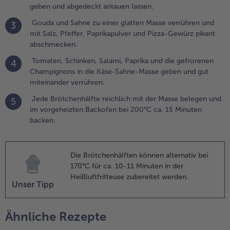
geben und abgedeckt antauen lassen.
.
Gouda und Sahne zu einer glatten Masse verrühren und
3
ede
mit Salz, Pfeffer, Paprikapulver und Pizza-Gewürz pikant
rötchenhälfte
abschmecken.
eichlich mit
er Masse
Tomaten, Schinken, Salami, Paprika und die gefrorenen
4
elegen und
Champignons in die Käse-Sahne-Masse geben und gut
m
miteinander verrühren.
orgeheizten
Jede Brötchenhälfte reichlich mit der Masse belegen und
5
ackofen bei
im vorgeheizten Backofen bei 200°C ca. 15 Minuten
00°C ca. 15
backen.
inuten
acken.
Die Brötchenhälften können alternativ bei
170°C für ca. 10-11 Minuten in der
Heißluftfritteuse zubereitet werden.
Unser Tipp
Ähnliche Rezepte