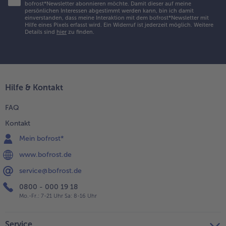
bofrost*Newsletter abonnieren möchte. Damit dieser auf meine
persönlichen Interessen abgestimmt werden kann, bin ich damit
einverstanden, dass meine Interaktion mit dem bofrost*Newsletter mit
Hilfe eines Pixels erfasst wird. Ein Widerruf ist jederzeit möglich.
Weitere
Details sind
hier
zu finden.
Hilfe & Kontakt
FAQ
Kontakt
Mein bofrost*
www.bofrost.de
service@bofrost.de
0800 - 000 19 18
Mo.-Fr.: 7-21 Uhr Sa: 8-16 Uhr
Service