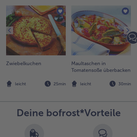
Zwiebelkuchen
Maultaschen in
Tomatensoße überbacken
n
leicht
25min
leicht
30min
Deine bofrost*Vorteile