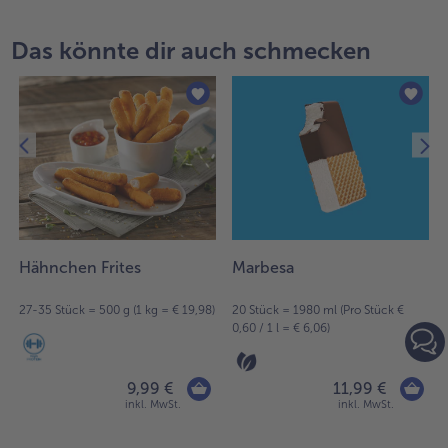
der
Artikel-
Das könnte dir auch schmecken
Übersicht.
Es
befinden
sich
7
Artikel
in
der
Liste.
Hähnchen Frites
Marbesa
27-35 Stück = 500 g (1 kg = € 19,98)
20 Stück = 1980 ml (Pro Stück €
0,60 / 1 l = € 6,06)
9,99 €
11,99 €
inkl. MwSt.
inkl. MwSt.