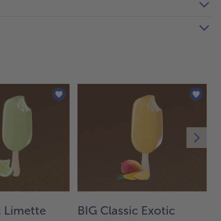
c Limette
BIG Classic Exotic
W