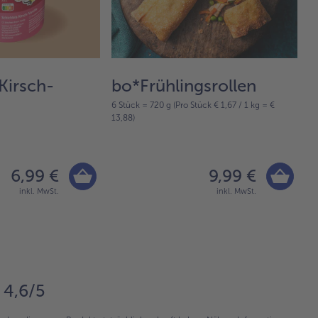
Kirsch-
bo*Frühlingsrollen
M
6 Stück = 720 g (Pro Stück € 1,67 / 1 kg = €
35
13,88)
6,99 €
9,99 €
inkl. MwSt.
inkl. MwSt.
4,6/5