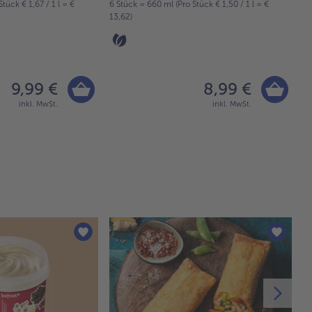
tück € 1,67 / 1 l = €
6 Stück = 660 ml (Pro Stück € 1,50 / 1 l = €
C
13,62)
8 
12
9,99 €
8,99 €
inkl. MwSt.
inkl. MwSt.