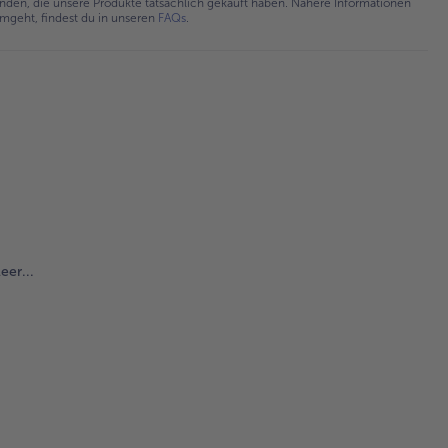
en, die unsere Produkte tatsächlich gekauft haben. Nähere Informationen
umgeht, findest du in unseren
FAQs
.
eer...