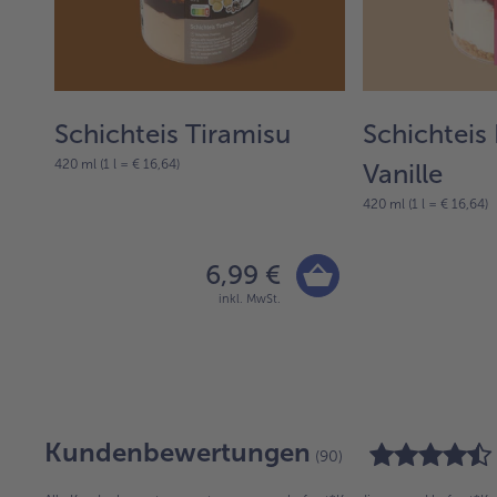
Schichteis Tiramisu
Schichteis 
420 ml (1 l = € 16,64)
Vanille
420 ml (1 l = € 16,64)
6,99 €
inkl. MwSt.
Kundenbewertungen
(90)