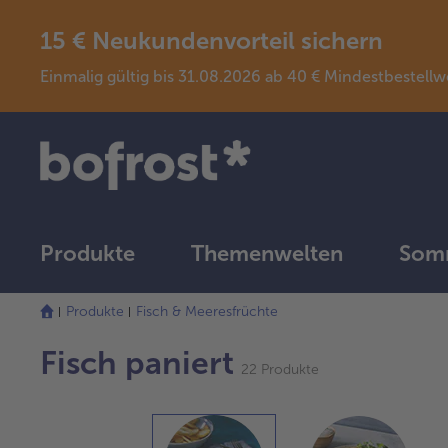
15 € Neukundenvorteil sichern
Einmalig gültig bis 31.08.2026 ab 40 € Mindestbeste
Produkte
Themenwelten
Somm
Die
Produkte
Fisch & Meeresfrüchte
Liste
wurde
Fisch paniert
erfolgreich
22 Produkte
aktualisiert