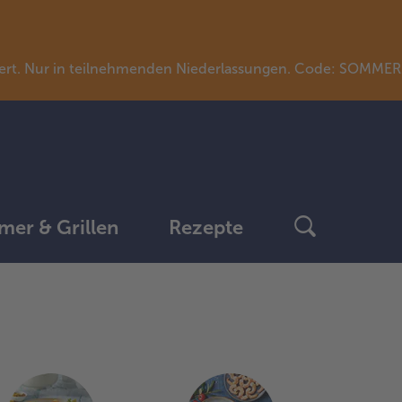
llwert. Nur in teilnehmenden Niederlassungen. Code: SOMME
er & Grillen
Rezepte
weiter
mit
der
Artikel-
Übersicht.
Es