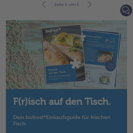
weiter
Seite 1
von 1
mit
der
Artikel-
Übersicht.
Es
befinden
sich
15
Artikel
in
der
Liste.
F(r)isch auf den Tisch.
Dein bofrost*Einkaufsguide für frischen
Fisch.