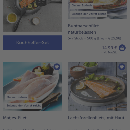
Online Exklusiv
Solange der Vorrat reicht
Buntbarschfilet,
naturbelassen
5-7 Stück = 500 g (1 kg = € 29,98)
Kochhelfer-Set
14,99 €
inkl. MwSt.
Online Exklusiv
Solange der Vorrat reicht
Matjes-Filet
Lachsforellenfilets, mit Haut