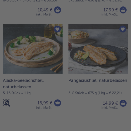
6-8 Stück = 340 g (1 kg = € 30,85)
3-5 Stück = 450 g (1 kg = € 39,98)
10,49 €
17,99 €
inkl. MwSt.
inkl. MwSt.
Alaska-Seelachsfilet,
Pangasiusfilet, naturbelassen
naturbelassen
5-16 Stück = 1 kg
5-8 Stück = 675 g (1 kg = € 22,21)
16,99 €
14,99 €
inkl. MwSt.
inkl. MwSt.