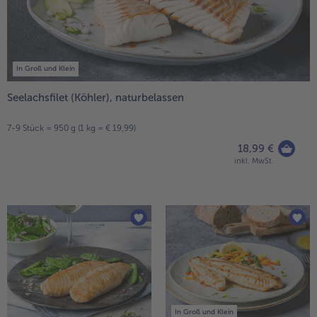
alle Brot & Brötchen
alle Für die Heißluftfritteuse
Kuchen & Torten
bofrost*free
alle Kuchen & Torten
alle bofrost*free
Süßspeisen
bofrost*high Protein
In Groß und Klein
alle Süßspeisen
alle bofrost*high Protein
Seelachsfilet (Köhler), naturbelassen
Obst
bofrost*plus.
7-9 Stück = 950 g (1 kg = € 19,99)
alle Obst
alle bofrost*plus.
18,99 €
Wein & Spirituosen
inkl. MwSt.
alle Wein & Spirituosen
Küchenutensilien
alle Küchenutensilien
In Groß und Klein