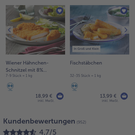
In Groß und Klein
Wiener Hähnchen-
Fischstäbchen
Schnitzel mit 8%
7-9 Stück = 1 kg
32-35 Stück = 1 kg
Flüssigwürzung
18,99 €
13,99 €
inkl. MwSt.
inkl. MwSt.
Kundenbewertungen
(952)
4,7/5