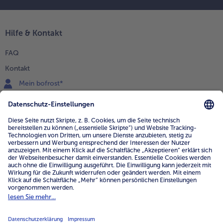
Hilfe & Kontakt
FAQ
Kontakt
Mein bofrost*
www.bofrost.de
service@bofrost.de
0800 - 000 19 18
Mo.-Fr.: 7-21 Uhr Sa: 8-16 Uhr
Service
Unternehmen
Über uns