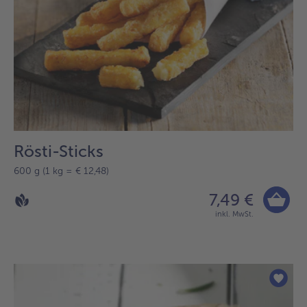
Rösti-Sticks
600 g (1 kg = € 12,48)
7,49 €
inkl. MwSt.