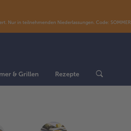
llwert. Nur in teilnehmenden Niederlassungen. Code: SOMME
er & Grillen
Rezepte
weiter
mit
der
Artikel-
Übersicht.
Es