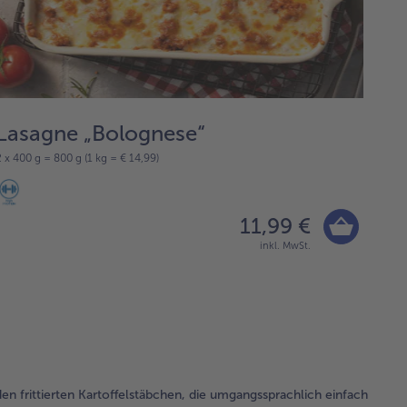
Lasagne „Bolognese“
bo
2 x 400 g = 800 g (1 kg = € 14,99)
3 Stüc
11,99 €
inkl. MwSt.
n frittierten Kartoffelstäbchen, die umgangssprachlich einfach