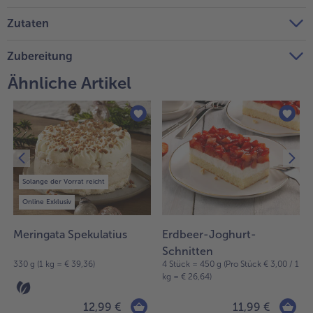
Weiterempfehlen & profitiere
Zutaten
Zubereitung
Ähnliche Artikel
Solange der Vorrat reicht
Online Exklusiv
Meringata Spekulatius
Erdbeer-Joghurt-
Schnitten
330 g (1 kg = € 39,36)
4 Stück = 450 g (Pro Stück € 3,00 / 1
kg = € 26,64)
12,99 €
11,99 €