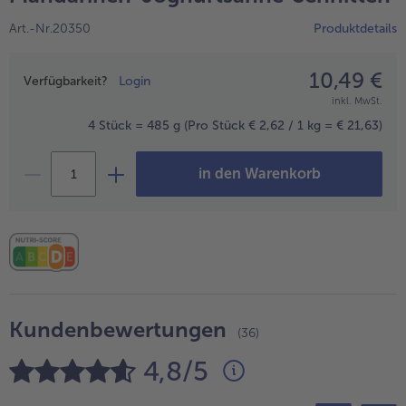
Geflügel
Online Exklusiv
Art.-Nr.20350
Produktdetails
alle Geflügel
alle Online Exklusiv
Fleischersatz
Länderküche
10,49 €
Preisangabe
Verfügbarkeit?
Login
alle Fleischersatz
alle Länderküche
inkl. MwSt.
Pizza
Vegetarisch & Vegan
Entdecke köstliche Rezepte
4 Stück = 485 g
(Pro Stück € 2,62 / 1 kg = € 21,63)
alle Pizza
alle Vegetarisch & Vegan
Snacks
BIO
in den Warenkorb
alle Snacks
alle BIO
Kartoffelprodukte
Kids-Produkte
alle Kartoffelprodukte
alle Kids-Produkte
Beilagen & Saucen
Schoko-Genuss
alle Beilagen & Saucen
alle Schoko-Genuss
Kundenbewertungen
Suppeneinlagen
Confiserie & Feinkost
(36)
4,8/5
alle Suppeneinlagen
alle Confiserie & Feinkost
Brot & Brötchen
Für die Heißluftfritteuse