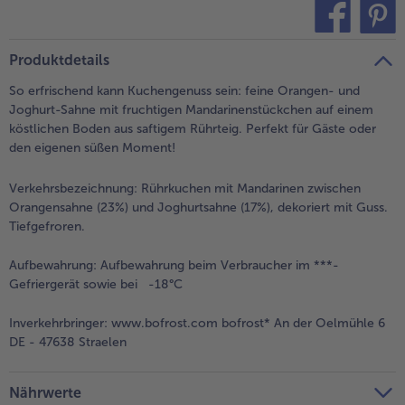
alle Brot & Brötchen
alle Für die Heißluftfritteuse
Kuchen & Torten
bofrost*free
teilen
pin it
Produktdetails
alle Kuchen & Torten
alle bofrost*free
Süßspeisen
bofrost*high Protein
So erfrischend kann Kuchengenuss sein: feine Orangen- und
Joghurt-Sahne mit fruchtigen Mandarinenstückchen auf einem
alle Süßspeisen
alle bofrost*high Protein
köstlichen Boden aus saftigem Rührteig. Perfekt für Gäste oder
Obst
bofrost*plus.
den eigenen süßen Moment!
alle Obst
alle bofrost*plus.
Verkehrsbezeichnung:
Rührkuchen mit Mandarinen zwischen
Wein & Spirituosen
Orangensahne (23%) und Joghurtsahne (17%), dekoriert mit Guss.
Tiefgefroren.
alle Wein & Spirituosen
Küchenutensilien
Aufbewahrung:
Aufbewahrung beim Verbraucher im ***-
Gefriergerät sowie bei -18°C
alle Küchenutensilien
Inverkehrbringer:
www.bofrost.com bofrost* An der Oelmühle 6
DE - 47638 Straelen
Nährwerte