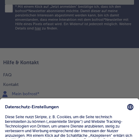
*
Mit einem Klick auf „Jetzt anmelden" bestätige ich, dass ich den
bofrost*Newsletter abonnieren möchte. Damit dieser auf meine
persönlichen Interessen abgestimmt werden kann, bin ich damit
einverstanden, dass meine Interaktion mit dem bofrost*Newsletter mit
Hilfe eines Pixels erfasst wird. Ein Widerruf ist jederzeit möglich.
Weitere
Details sind
hier
zu finden.
Hilfe & Kontakt
FAQ
Kontakt
Mein bofrost*
www.bofrost.de
service@bofrost.de
0800 - 000 19 18
Mo.-Fr.: 7-21 Uhr Sa: 8-16 Uhr