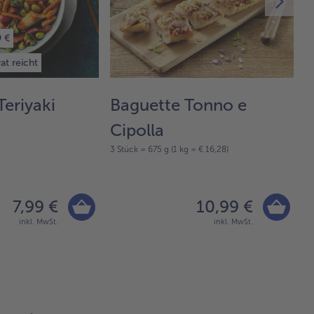
9 €
at reicht
Teriyaki
Baguette Tonno e
A
Cipolla
M
3 Stück = 675 g (1 kg = € 16,28)
65
7,99 €
10,99 €
inkl. MwSt.
inkl. MwSt.