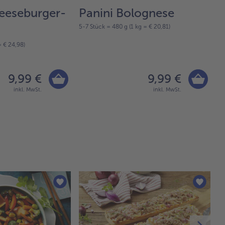
eeseburger-
Panini Bolognese
R
5-7 Stück = 480 g (1 kg = € 20,81)
„
= € 24,98)
1 
9,99 €
9,99 €
inkl. MwSt.
inkl. MwSt.