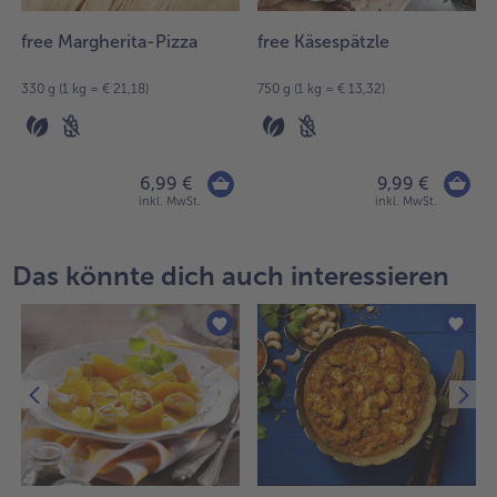
free Margherita-Pizza
free Käsespätzle
330 g (1 kg = € 21,18)
750 g (1 kg = € 13,32)
6,99 €
9,99 €
inkl. MwSt.
inkl. MwSt.
Das könnte dich auch interessieren