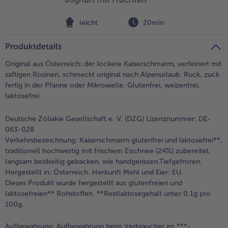
Weiterempfehlen & profitiere
leicht
20min
Produktdetails
Original aus Österreich: der lockere Kaiserschmarrn, verfeinert mit
saftigen Rosinen, schmeckt original nach Alpenurlaub. Ruck, zuck
fertig in der Pfanne oder Mikrowelle. Glutenfrei, weizenfrei,
laktosefrei.
Deutsche Zöliakie Gesellschaft e. V. (DZG) Lizenznummer: DE-
063-028
Verkehrsbezeichnung:
Kaiserschmarrn glutenfrei und laktosefrei**,
traditionell hochwertig mit frischem Eischnee (24%) zubereitet,
langsam beidseitig gebacken, wie handgerissen.Tiefgefroren.
Hergestellt in: Österreich. Herkunft Mehl und Eier: EU.
Dieses Produkt wurde hergestellt aus glutenfreien und
laktosefreien** Rohstoffen. **Restlaktosegehalt unter 0,1g pro
100g.
Aufbewahrung:
Aufbewahrung beim Verbraucher im ***-