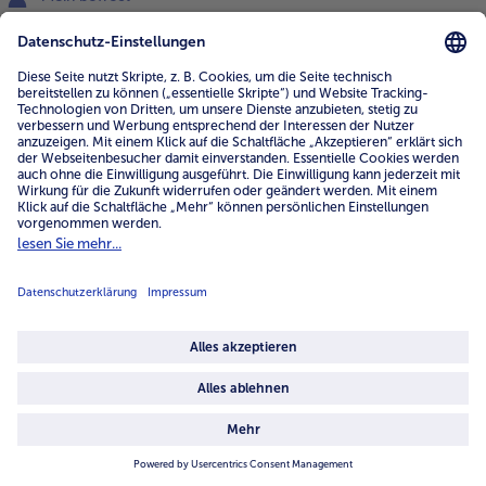
www.bofrost.de
service@bofrost.de
0800 - 000 19 18
Mo.-Fr.: 7-21 Uhr Sa: 8-16 Uhr
Service
Unternehmen
Über uns