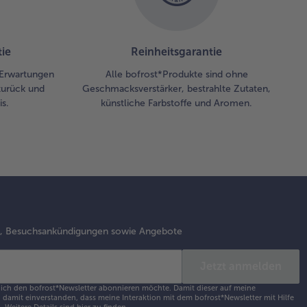
aten gut
rchrühren
 mit Salz
ie
Reinheitsgarantie
 Pfeffer
zen. Mit
 Erwartungen
Alle bofrost*Produkte sind ohne
zurück und
Geschmacksverstärker, bestrahlte Zutaten,
ersilie
s.
künstliche Farbstoffe und Aromen.
treut
vieren.
s, Besuchsankündigungen sowie Angebote
Jetzt anmelden
s ich den bofrost*Newsletter abonnieren möchte. Damit dieser auf meine
damit einverstanden, dass meine Interaktion mit dem bofrost*Newsletter mit Hilfe