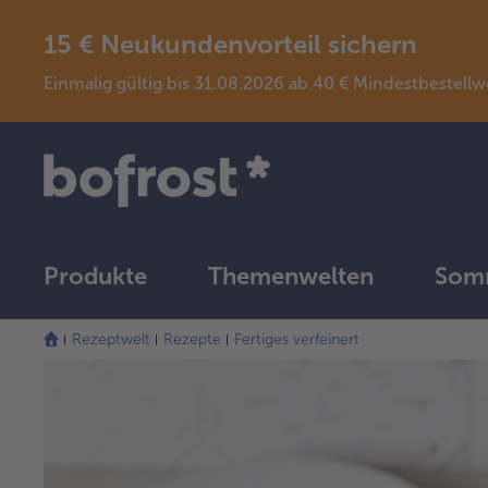
15 € Neukundenvorteil sichern
Einmalig gültig bis 31.08.2026 ab 40 € Mindestbeste
Produkte
Themenwelten
Somm
Rezeptwelt
Rezepte
Fertiges verfeinert