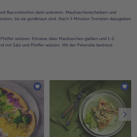
und
sch
und Baconstreifen darin anbraten. Maultaschenscheiben und
Co
aten, bis sie goldbraun sind. Nach 5 Minuten Tomaten dazugeben
wa
.
hal
Mö
nd Pfeffer würzen. Eimasse über Maultaschen gießen und 1-2
abt
d mit Salz und Pfeffer würzen. Mit der Petersilie bestreut
las
4.
But
gr
erh
Zw
Bac
anb
Ma
un
un
ca.
anb