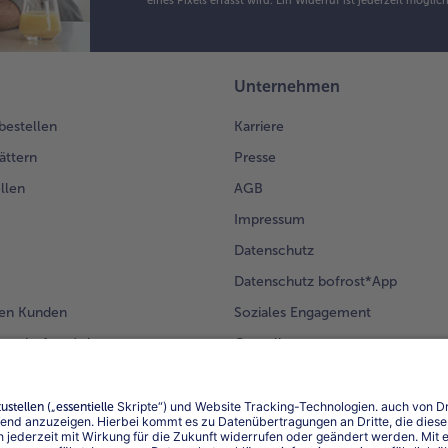
eines Pixels erfasst wird. Ein Widerruf ist jederzeit möglic
Unternehmen
 bestellen
Karriere
ättern
Presse
llen
AGB
Impressum
Datenschutz
Datenschutz bofrost*App
en Kunden
Soziales Engagement
mm bofrost*plus.
Compliance
Für Lieferanten
Barrierefreiheit