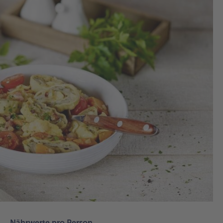
1.
10
Wa
Ko
bri
tie
Ma
hi
au
und
Min
mit
Hi
Dec
gar
2.
Nährwerte pro Person