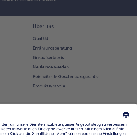
h.
Weitere Details sind
hier
zu finden.
Über uns
Qualität
Ernährungsberatung
Einkaufserlebnis
Neukunde werden
Reinheits- & Geschmacksgarantie
Produktsymbole