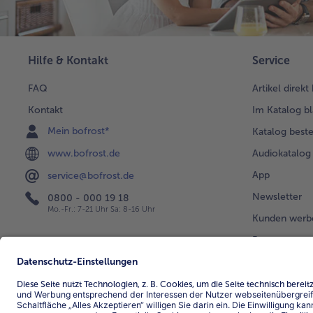
Hilfe & Kontakt
Service
FAQ
Artikel direkt
Kontakt
Im Katalog bl
Mein bofrost*
Katalog beste
www.bofrost.de
Audiokatalog
App
service@bofrost.de
Newsletter
0800 - 000 19 18
Mo.-Fr.: 7-21 Uhr Sa: 8-16 Uhr
Kunden werb
Bonusprogra