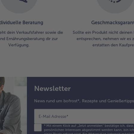
Zut
du
und
dividuelle Beratung
Geschmacksgarant
und
wür
eht dein Verkaufsfahrer sowie die
Sollte ein Produkt nicht deinen
der
und Ernährungsberatung dir zur
entsprechen, nehmen wir es 
Pet
Verfügung.
erstatten den Kaufprei
bes
ser
Newsletter
News rund um bofrost*, Rezepte und Genießertipp
E-Mail Adresse
*
*
Mit einem Klick auf „Jetzt anmelden" bestätige ich, das
persönlichen Interessen abgestimmt werden kann, bin ich 