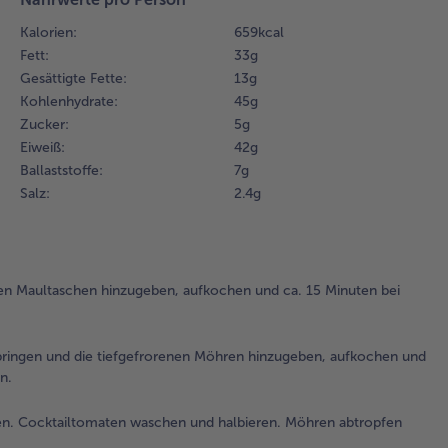
Für
Kalorien:
659 kcal
Möh
Fett:
33 g
ges
Gesättigte Fette:
13 g
Wa
Kohlenhydrate:
45 g
Ko
bri
Zucker:
5 g
die
Eiweiß:
42 g
tie
Ballaststoffe:
7 g
Mö
Salz:
2.4 g
hi
au
und
Min
n Maultaschen hinzugeben, aufkochen und ca. 15 Minuten bei
mit
Hit
Dec
gar
ringen und die tiefgefrorenen Möhren hinzugeben, aufkochen und
n.
3.
Ma
en. Cocktailtomaten waschen und halbieren. Möhren abtropfen
abt