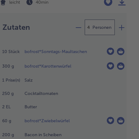
leicht
40 min
Zubereitung
Zutaten
Personen
00 ml
sser zum
10
Stück
bofrost*Sonntags-Maultaschen
chen
ngen. Die
300
g
bofrost*Karottenwürfel
fgefrorenen
ultaschen
nzugeben,
1
Prise(n)
Salz
fkochen
 ca. 15
250
g
Cocktailtomaten
uten bei
tlerer
2
EL
Butter
tze ohne
kel fertig
60
g
bofrost*Zwiebelwürfel
en.
200
g
Bacon in Scheiben