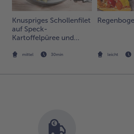
Knuspriges Schollenfilet
Regenboge
auf Speck-
Kartoffelpüree und
Gurken-Chutney
mittel
30min
leicht