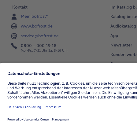
Kontakt
Im Katalog bl
Mein bofrost*
Katalog beste
www.bofrost.de
Audiokatalog
App
service@bofrost.de
Newsletter
0800 - 000 19 18
Mo.-Fr.: 7-21 Uhr Sa: 8-16 Uhr
Kunden werb
Bonusprogra