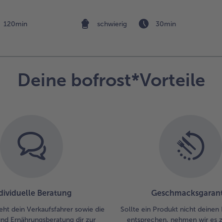
mi
Por
gl
120min
schwierig
30min
hin
drü
Ko
Zu
Deine bofrost*Vorteile
dar
ver
mit
ein
Hö
ver
dividuelle Beratung
Geschmacksgarant
eht dein Verkaufsfahrer sowie die
Sollte ein Produkt nicht deinen
und Ernährungsberatung dir zur
entsprechen, nehmen wir es 