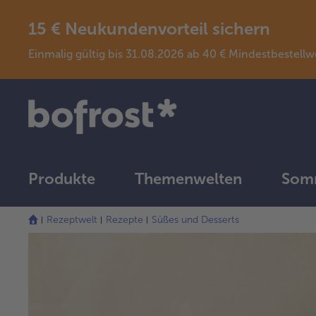
15 € Neukundenvorteil sichern
Einmalig gültig bis 31.08.2026 ab 40 € Mindestbeste
Produkte
Themenwelten
Somm
Rezeptwelt
Rezepte
Süßes und Desserts