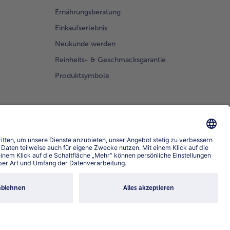
Ernährungsberatung
Einkaufserlebnis
Neukunde werden
Reinheits- & Geschmacksgarantie
Produktsymbole
prache wählen
4.6/5
82442 reviews