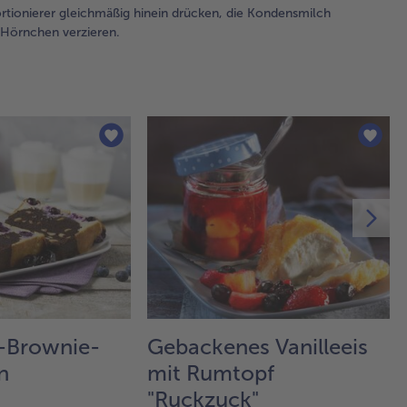
ve
rtionierer gleichmäßig hinein drücken, die Kondensmilch
Di
i Hörnchen verzieren.
nun
in 
ver
ern
h e
4.
Ba
un
ha
mi
Ko
ve
5.
Nu
-Brownie-
Gebackenes Vanilleeis
Erd
n
mit Rumtopf
die
ge
"Ruckzuck"