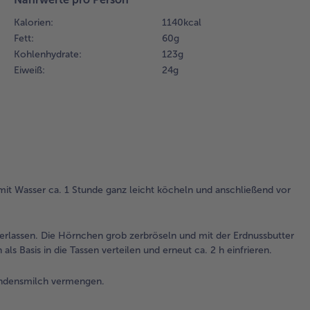
gan
kö
Kalorien:
1140 kcal
ans
Fett:
60 g
vo
Kohlenhydrate:
123 g
Öf
Eiweiß:
24 g
abk
3.
Di
au
und
Kuv
geh
zer
it Wasser ca. 1 Stunde ganz leicht köcheln und anschließend vor
Hö
gr
zer
erlassen. Die Hörnchen grob zerbröseln und mit der Erdnussbutter
und
 Basis in die Tassen verteilen und erneut ca. 2 h einfrieren.
Erd
zur
ndensmilch vermengen.
Sc
ge