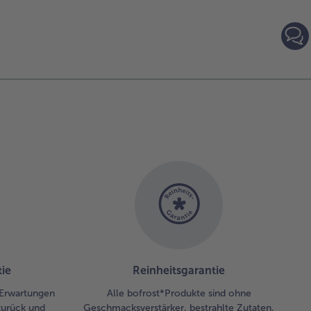
t dem
tionierer
eichmäßig
leicht
20min
leicht
30mi
ein
cken, die
ndensmilch
bereitung
auf
teilen und
 jeweils
em Mini
rnchen
zieren.
ie
Reinheitsgarantie
 Erwartungen
Alle bofrost*Produkte sind ohne
zurück und
Geschmacksverstärker, bestrahlte Zutaten,