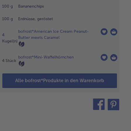
z leicht
cheln und
100
g
Bananenchips
chließend
r dem
100
g
Erdnüsse, geröstet
fnen
ühlen.
bofrost*American Ice Cream Peanut-
4
Butter meets Caramel
Kugel(n)
e Sahne
fkochen
bofrost*Mini-Waffelhörnchen
4
Stück
 die
ertüre
ackt darin
lassen. Die
Alle bofrost*Produkte in den Warenkorb
rnchen
ob
bröseln
teilen
pin
 mit der
nussbutter
it
hokolade
ben und