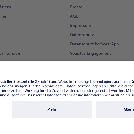
ättern
Presse
llen
AGB
Impressum
Datenschutz
Datenschutz bofrost*App
en Kunden
Soziales Engagement
mm bofrost*plus.
Compliance
Für Lieferanten
Barrierefreiheit
Land / S