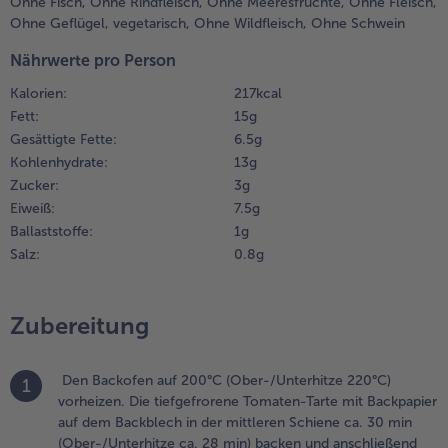
Ohne Fisch,
Ohne Rindfleisch,
Ohne Meeresfrüchte,
Ohne Fleisch,
reme
Ohne Geflügel,
vegetarisch,
Ohne Wildfleisch,
Ohne Schwein
raiche,
Weiterempfehlen & profitier
etersilie,
Nährwerte pro Person
adieschen,
Kalorien:
217 kcal
alz und
Fett:
15 g
feffer
Gesättigte Fette:
6.5 g
ermischen
Kohlenhydrate:
13 g
nd kalt
tellen.
Zucker:
3 g
Eiweiß:
7.5 g
.
Ballaststoffe:
1 g
ier schälen
Salz:
0.8 g
nd
nschließend
orsichtig in
Zubereitung
er Mitte
inschneiden.
igelb
Den Backofen auf 200°C (Ober-/Unterhitze 220°C)
1
erauslösen
vorheizen. Die tiefgefrorene Tomaten-Tarte mit Backpapier
nd mit der
auf dem Backblech in der mittleren Schiene ca. 30 min
ayonnaise,
(Ober-/Unterhitze ca. 28 min) backen und anschließend