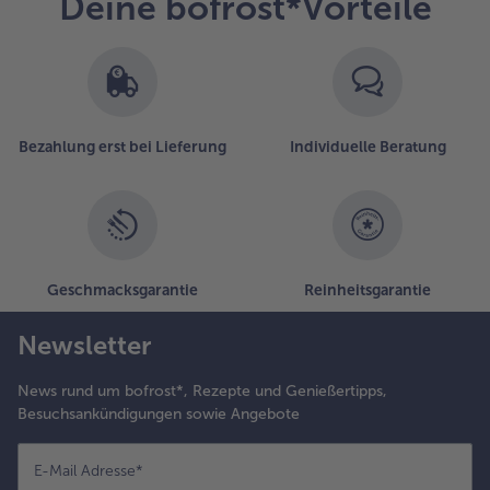
Deine bofrost*Vorteile
.
ier Küken auf
em Kuchen
erteilen und
it halbierten
atteltomaten
Bezahlung erst bei Lieferung
Individuelle Beratung
nd Petersilie
ekorieren.
Geschmacksgarantie
Reinheitsgarantie
Newsletter
News rund um bofrost*, Rezepte und Genießertipps,
Besuchsankündigungen sowie Angebote
E-Mail Adresse
*