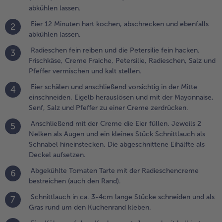
enf, Salz
abkühlen lassen.
nd Pfeffer
Eier 12 Minuten hart kochen, abschrecken und ebenfalls
u einer
2
abkühlen lassen.
reme
erdrücken.
Radieschen fein reiben und die Petersilie fein hacken.
3
Frischkäse, Creme Fraiche, Petersilie, Radieschen, Salz und
.
Pfeffer vermischen und kalt stellen.
nschließend
it der Creme
Eier schälen und anschließend vorsichtig in der Mitte
4
ie Eier füllen.
einschneiden. Eigelb herauslösen und mit der Mayonnaise,
eweils 2
Senf, Salz und Pfeffer zu einer Creme zerdrücken.
elken als
Anschließend mit der Creme die Eier füllen. Jeweils 2
5
ugen und ein
Nelken als Augen und ein kleines Stück Schnittlauch als
leines Stück
Schnabel hineinstecken. Die abgeschnittene Eihälfte als
chnittlauch
Deckel aufsetzen.
ls Schnabel
ineinstecken.
Abgekühlte Tomaten Tarte mit der Radieschencreme
6
ie
bestreichen (auch den Rand).
bgeschnittene
Schnittlauch in ca. 3-4cm lange Stücke schneiden und als
7
ihälfte als
Gras rund um den Kuchenrand kleben.
eckel
ufsetzen.