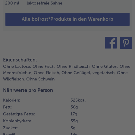
ieder
200
ml
laktosefreie Sahne
alle Brot & Brötchen
alle Für die Heißluftfritteuse
ufkochen.
Kuchen & Torten
bofrost*free
Alle bofrost*Produkte in den Warenkorb
.
alle Kuchen & Torten
alle bofrost*free
as Olivenöl
Süßspeisen
bofrost*high Protein
n einer
fanne
alle Süßspeisen
alle bofrost*high Protein
rhitzen und
Obst
bofrost*plus.
ie
teilen
pin it
wiebelwürfel
alle Obst
alle bofrost*plus.
Eigenschaften:
arin
Wein & Spirituosen
Ohne Lactose,
Ohne Fisch,
Ohne Rindfleisch,
Ohne Gluten,
Ohne
nbraten.
Meeresfrüchte,
Ohne Fleisch,
Ohne Geflügel,
vegetarisch,
Ohne
alle Wein & Spirituosen
Wildfleisch,
Ohne Schwein
.
Küchenutensilien
en
Nährwerte pro Person
lattspinat
alle Küchenutensilien
Kalorien:
525 kcal
azugeben
Fett:
36 g
nd
Gesättigte Fette:
17 g
bgedeckt
ei
Kohlenhydrate:
35 g
ittlerer
Zucker:
3 g
itze
Eiweiß:
14 g