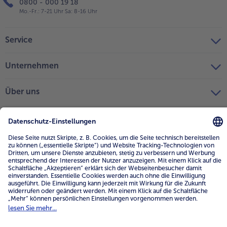
0800 - 000 19 18
Mo.-Fr.: 7-21 Uhr Sa: 8-16 Uhr
Service
Unternehmen
Über uns
4.6/5
82442 reviews