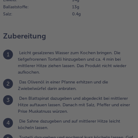
uftauen
Ballaststoffe:
13 g
assen.
Weiterempfehlen & profitier
Salz:
0.4 g
anach mit
alz,
feffer und
Zubereitung
iner Prise
uskatnuss
ürzen.
Leicht gesalzenes Wasser zum Kochen bringen. Die
1
tiefgefrorenen Tortelli hinzugeben und ca. 4 min bei
.
mittlerer Hitze ziehen lassen. Das Produkt nicht wieder
ie Sahne
aufkochen.
azugeben
Das Olivenöl in einer Pfanne erhitzen und die
nd auf
2
Zwiebelwürfel darin anbraten.
ittlerer
itze
Den Blattspinat dazugeben und abgedeckt bei mittlerer
3
eicht
Hitze auftauen lassen. Danach mit Salz, Pfeffer und einer
öcheln
Prise Muskatnuss würzen.
assen.
Die Sahne dazugeben und auf mittlerer Hitze leicht
4
.
köcheln lassen.
ortelli
Tortelli dazugeben und nochmal kurz köcheln lassen. Ggf.