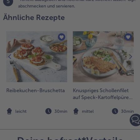
5
azugeben
abschmecken und servieren.
nd nochmal
urz köcheln
Ähnliche Rezepte
assen. Ggf.
bschmecken
nd
ervieren.
Reibekuchen-Bruschetta
Knuspriges Schollenfilet
auf Speck-Kartoffelpüree
und Gurken-Chutney
n
leicht
30min
mittel
30min