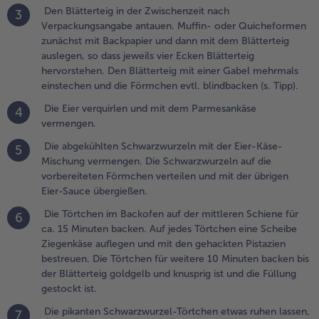
ermengen.
Den Blätterteig in der Zwischenzeit nach
3
Verpackungsangabe antauen. Muffin- oder Quicheformen
.
zunächst mit Backpapier und dann mit dem Blätterteig
ie abgekühlten
auslegen, so dass jeweils vier Ecken Blätterteig
chwarzwurzeln
hervorstehen. Den Blätterteig mit einer Gabel mehrmals
it der Eier-
einstechen und die Förmchen evtl. blindbacken (s. Tipp).
äse-Mischung
ermengen. Die
Die Eier verquirlen und mit dem Parmesankäse
4
chwarzwurzeln
vermengen.
uf die
Die abgekühlten Schwarzwurzeln mit der Eier-Käse-
5
orbereiteten
Mischung vermengen. Die Schwarzwurzeln auf die
örmchen
vorbereiteten Förmchen verteilen und mit der übrigen
erteilen und
Eier-Sauce übergießen.
it der übrigen
ier-Sauce
Die Törtchen im Backofen auf der mittleren Schiene für
6
bergießen.
ca. 15 Minuten backen. Auf jedes Törtchen eine Scheibe
Ziegenkäse auflegen und mit den gehackten Pistazien
.
bestreuen. Die Törtchen für weitere 10 Minuten backen bis
ie
der Blätterteig goldgelb und knusprig ist und die Füllung
örtchen
gestockt ist.
m
Die pikanten Schwarzwurzel-Törtchen etwas ruhen lassen,
7
ackofen