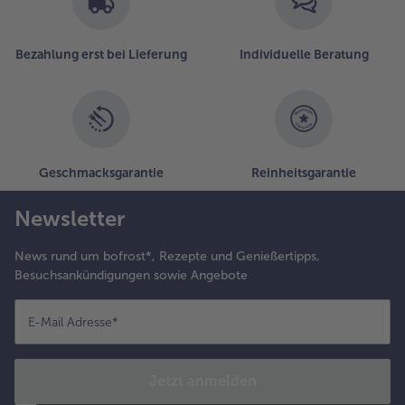
asst
ervorragend
in Feldsalat
Bezahlung erst bei Lieferung
Individuelle Beratung
it
edünsteten
irnenspalten.
Geschmacksgarantie
Reinheitsgarantie
Newsletter
News rund um bofrost*, Rezepte und Genießertipps,
Besuchsankündigungen sowie Angebote
E-Mail Adresse
*
Jetzt anmelden