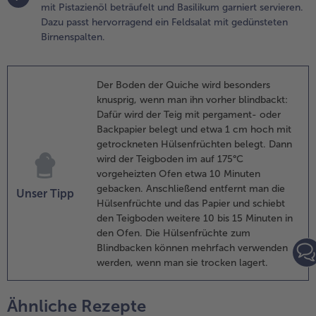
mit Pistazienöl beträufelt und Basilikum garniert servieren.
uf der
Dazu passt hervorragend ein Feldsalat mit gedünsteten
ittleren
Birnenspalten.
chiene
ür ca. 15
inuten
Der Boden der Quiche wird besonders
acken.
knusprig, wenn man ihn vorher blindbackt:
uf jedes
Dafür wird der Teig mit pergament- oder
örtchen
Backpapier belegt und etwa 1 cm hoch mit
ine
getrockneten Hülsenfrüchten belegt. Dann
cheibe
wird der Teigboden im auf 175°C
iegenkäse
vorgeheizten Ofen etwa 10 Minuten
uflegen
gebacken. Anschließend entfernt man die
nd mit
Unser Tipp
Hülsenfrüchte und das Papier und schiebt
en
den Teigboden weitere 10 bis 15 Minuten in
ehackten
den Ofen. Die Hülsenfrüchte zum
istazien
Blindbacken können mehrfach verwenden
estreuen.
werden, wenn man sie trocken lagert.
ie
örtchen
ür weitere
Ähnliche Rezepte
0 Minuten