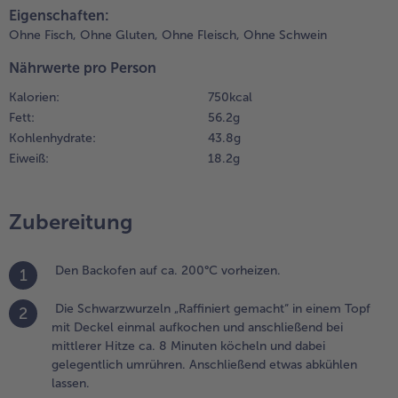
uicheformen
Eigenschaften:
unächst mit
Weiterempfehlen & profitier
Ohne Fisch,
Ohne Gluten,
Ohne Fleisch,
Ohne Schwein
ackpapier und
Nährwerte pro Person
ann mit dem
lätterteig
Kalorien:
750 kcal
uslegen, so dass
Fett:
56.2 g
eweils vier Ecken
Kohlenhydrate:
43.8 g
lätterteig
Eiweiß:
18.2 g
ervorstehen. Den
lätterteig mit einer
abel mehrmals
Zubereitung
instechen und die
örmchen evtl.
lindbacken (s.
Den Backofen auf ca. 200°C vorheizen.
1
ipp).
Die Schwarzwurzeln „Raffiniert gemacht“ in einem Topf
.
2
mit Deckel einmal aufkochen und anschließend bei
ie Eier
mittlerer Hitze ca. 8 Minuten köcheln und dabei
erquirlen
gelegentlich umrühren. Anschließend etwas abkühlen
nd mit dem
lassen.
armesankäse