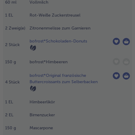
ackofen auf
60
ml
Vollmilch
alle Brot & Brötchen
alle Für die Heißluftfritteuse
70°C
Kuchen & Torten
bofrost*free
Ober-/Unterhitze
1
EL
Rot-Weiße Zuckerstreusel
90°C) vorheizen.
alle Kuchen & Torten
alle bofrost*free
nschließend
2
Zweig(e)
Zitronenmelisse zum Garnieren
Süßspeisen
bofrost*high Protein
eweils 2 Stangen
u einem Herz
bofrost*Schokoladen-Donuts
alle Süßspeisen
alle bofrost*high Protein
2
Stück
usammenlegen
Obst
bofrost*plus.
nd auf der
ittleren Schiene
alle Obst
alle bofrost*plus.
150
g
bofrost*Himbeeren
a. 16 Minuten
Wein & Spirituosen
acken. Vor dem
bofrost*Original französische
ervieren mit
alle Wein & Spirituosen
Buttercroissants zum Selberbacken
4
Stück
Küchenutensilien
uderzucker
estäuben.
alle Küchenutensilien
.
1
EL
Himbeerlikör
ie Erdbeeren
us der
2
EL
Birnenzucker
erpackung
ehmen und im
150
g
Mascarpone
ühlschrank ca.