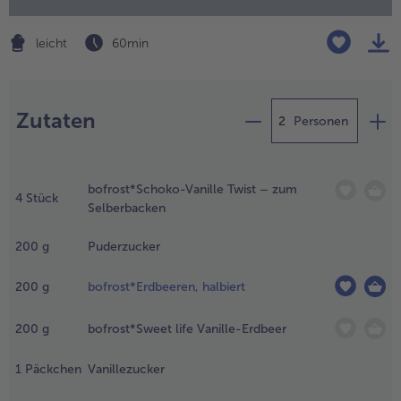
Geflügel
Online Exklusiv
alle Geflügel
alle Online Exklusiv
leicht
60 min
Fleischersatz
Länderküche
Zubereitung
alle Fleischersatz
alle Länderküche
Pizza
Vegetarisch & Vegan
Zutaten
Personen
Entdecke köstliche Rezept
alle Pizza
alle Vegetarisch & Vegan
ie Schoko-
Snacks
BIO
anille Twist bei
bofrost*Schoko-Vanille Twist – zum
aumtemperatur
4
Stück
alle Snacks
alle BIO
Selberbacken
inem mit
Kartoffelprodukte
Kids-Produkte
ackpapier
200
g
Puderzucker
elegten
alle Kartoffelprodukte
alle Kids-Produkte
Beilagen & Saucen
Schoko-Genuss
ackblech mit
200
g
bofrost*Erdbeeren, halbiert
usreichendem
alle Beilagen & Saucen
alle Schoko-Genuss
bstand
Suppeneinlagen
Confiserie & Feinkost
ueinander
200
g
bofrost*Sweet life Vanille-Erdbeer
erteilen und ca.
alle Suppeneinlagen
alle Confiserie & Feinkost
0 Minuten
1
Päckchen
Vanillezucker
Brot & Brötchen
Für die Heißluftfritteuse
uftauen. Den