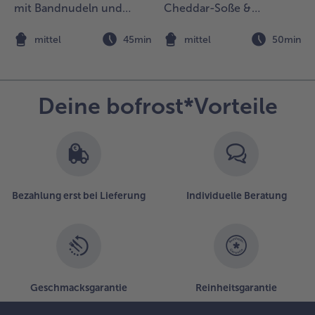
uftauen.
mit Bandnudeln und
Cheddar-Soße &
oghurt
mediterranem Gemüse
würzigem Crunch
nd Zucker
n
mittel
45min
mittel
50min
errühren,
n zwei
chälchen
eben und
Deine bofrost*Vorteile
it dem
erry
opper
nrichten
nd mit
enig
Bezahlung erst bei Lieferung
Individuelle Beratung
raunem
ucker
estreut
ervieren.
Geschmacksgarantie
Reinheitsgarantie