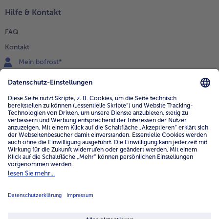
Hilfe & Kontakt
FAQ
Kontakt
Mein bofrost*
www.bofrost.de
service@bofrost.de
0800 - 000 19 18
Mo.-Fr.: 7-21 Uhr Sa: 8-16 Uhr
Service
Unternehmen
Über uns