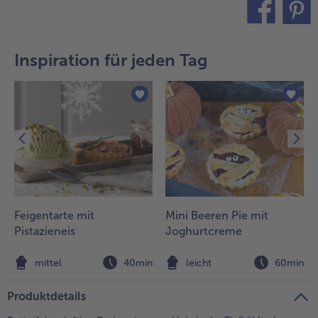
Weiterempfehlen & profitiere
teilen
pin it
Inspiration für jeden Tag
Feigentarte mit
Mini Beeren Pie mit
Pistazieneis
Joghurtcreme
n
mittel
40min
leicht
60min
Produktdetails