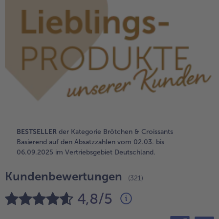
alle Brot & Brötchen
alle Für die Heißluftfritteuse
Kuchen & Torten
bofrost*free
alle Kuchen & Torten
alle bofrost*free
Süßspeisen
bofrost*high Protein
alle Süßspeisen
alle bofrost*high Protein
Obst
bofrost*plus.
alle Obst
alle bofrost*plus.
Wein & Spirituosen
alle Wein & Spirituosen
BESTSELLER
der Kategorie Brötchen & Croissants
Küchenutensilien
Basierend auf den Absatzzahlen vom 02.03. bis
06.09.2025 im Vertriebsgebiet Deutschland.
alle Küchenutensilien
Kundenbewertungen
(321)
4,8/5