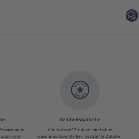
leicht
40min
leicht
20mi
ie
Reinheitsgarantie
 Erwartungen
Alle bofrost*Produkte sind ohne
zurück und
Geschmacksverstärker, bestrahlte Zutaten,