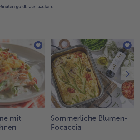
ge
Minuten goldbraun backen.
im
Ba
ca.
Mi
go
ba
ne mit
Sommerliche Blumen-
ohnen
Focaccia