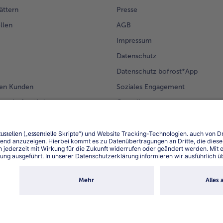
ättern
Presse
llen
AGB
Impressum
Datenschutz
Datenschutz bofrost*App
en Kunden
Soziales Engagement
mm bofrost*plus.
Compliance
Für Lieferanten
Barrierefreiheit
Land / S