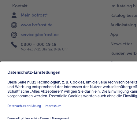
Kontakt
Im Katalog bl
Mein bofrost*
Katalog beste
www.bofrost.de
Audiokatalog
App
service@bofrost.de
Newsletter
0800 - 000 19 18
Mo.-Fr.: 7-21 Uhr Sa: 8-16 Uhr
Kunden werb
Bonusprogra