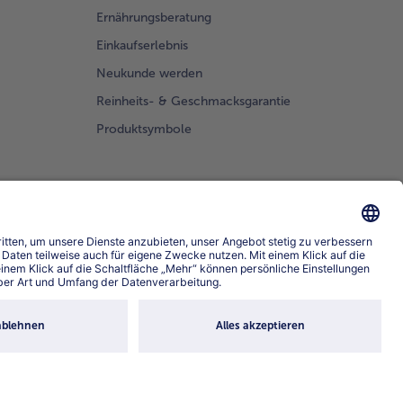
Ernährungsberatung
Einkaufserlebnis
Neukunde werden
Reinheits- & Geschmacksgarantie
Produktsymbole
prache wählen
4.6/5
82442 reviews