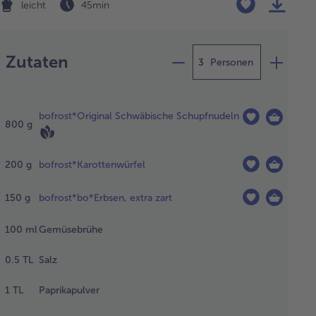
leicht
45 min
Zubereitung
Zutaten
Personen
ckofen
f 200
bofrost*Original Schwäbische Schupfnudeln
ad
800
g
er-
erhitze
200
g
bofrost*Karottenwürfel
heizen.
150
g
bofrost*bo*Erbsen, extra zart
hupfnudeln
100
ml
Gemüsebrühe
sammen mit
n
0.5
TL
Salz
tottenwürfel
 Erbsen in
1
TL
Paprikapulver
e
telgroße