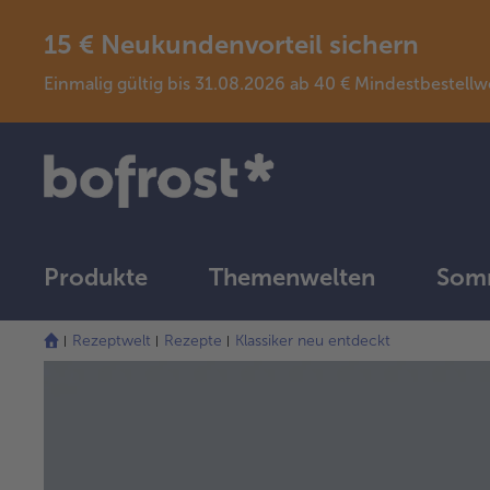
15 € Neukundenvorteil sichern
Einmalig gültig bis 31.08.2026 ab 40 € Mindestbeste
Produkte
Themenwelten
Somm
Rezeptwelt
Rezepte
Klassiker neu entdeckt