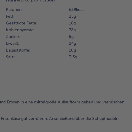
Auf
Kalorien:
639 kcal
ge
Fett:
25 g
ve
Gesättigte Fette:
16 g
Kohlenhydrate:
72 g
3.
Die
Zucker:
5 g
Ge
Eiweiß:
24 g
mit
Ballaststoffe:
10 g
Ge
Salz:
3.3 g
Krä
de
Fri
ver
An
übe
Sc
d Erbsen in eine mittelgroße Auflaufform geben und vermischen.
gie
4.
rischkäse gut verrühren. Anschließend über die Schupfnudeln
Moz
dar