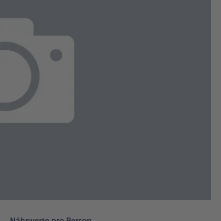
1.
Ba
au
Gr
Ob
Unt
vor
2.
Die
Sc
zu
de
Kar
und
ein
mit
Nährwerte pro Person