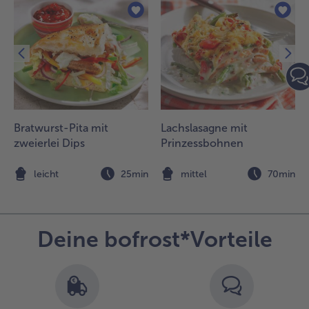
Bratwurst-Pita mit
Lachslasagne mit
zweierlei Dips
Prinzessbohnen
n
leicht
25min
mittel
70min
Deine bofrost*Vorteile