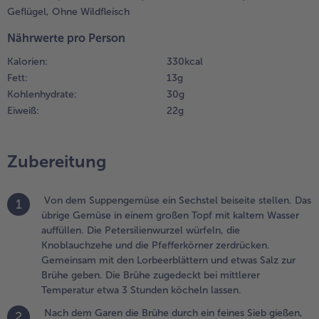
rühe durch
Geflügel,
Ohne Wildfleisch
in feines Sieb
Weiterempfehlen & profitier
Nährwerte pro Person
ießen, dann
rneut
Kalorien:
330 kcal
ufkochen und
Fett:
13 g
as restliche
Kohlenhydrate:
30 g
uppengemüse
Eiweiß:
22 g
owie die
aultaschen
ugeben. Bei
Zubereitung
eduzierter
emperatur
twa 15
Von dem Suppengemüse ein Sechstel beiseite stellen. Das
1
inuten ziehen
übrige Gemüse in einem großen Topf mit kaltem Wasser
assen, noch
auffüllen. Die Petersilienwurzel würfeln, die
inmal
Knoblauchzehe und die Pfefferkörner zerdrücken.
bschmecken.
Gemeinsam mit den Lorbeerblättern und etwas Salz zur
Brühe geben. Die Brühe zugedeckt bei mittlerer
.
Temperatur etwa 3 Stunden köcheln lassen.
en Backofen auf
00 °C
Nach dem Garen die Brühe durch ein feines Sieb gießen,
2