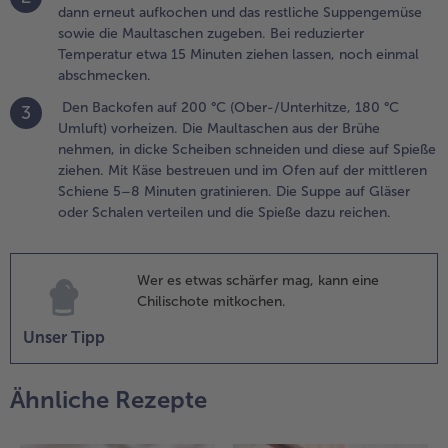
Ober-/Unterhitze,
dann erneut aufkochen und das restliche Suppengemüse
80 °C Umluft)
sowie die Maultaschen zugeben. Bei reduzierter
orheizen. Die
Temperatur etwa 15 Minuten ziehen lassen, noch einmal
aultaschen aus
abschmecken.
er Brühe
Den Backofen auf 200 °C (Ober-/Unterhitze, 180 °C
ehmen, in dicke
3
Umluft) vorheizen. Die Maultaschen aus der Brühe
cheiben
nehmen, in dicke Scheiben schneiden und diese auf Spieße
chneiden und
ziehen. Mit Käse bestreuen und im Ofen auf der mittleren
iese auf Spieße
Schiene 5–8 Minuten gratinieren. Die Suppe auf Gläser
iehen. Mit Käse
oder Schalen verteilen und die Spieße dazu reichen.
estreuen und im
fen auf der
ittleren Schiene
–8 Minuten
Wer es etwas schärfer mag, kann eine
ratinieren. Die
Chilischote mitkochen.
uppe auf Gläser
Unser Tipp
der Schalen
erteilen und die
pieße dazu
Ähnliche Rezepte
eichen.