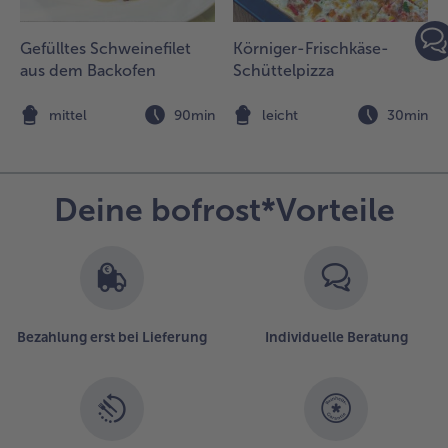
.
ie
Gefülltes Schweinefilet
Körniger-Frischkäse-
emüselasagne
aus dem Backofen
Schüttelpizza
ei 180°C
Umluft) für 35
n
mittel
90min
leicht
30min
is 40 Minuten
acken.
.
Deine bofrost*Vorteile
ie
asagne
it
rischem
asilikum
arniert
ervieren.
Bezahlung erst bei Lieferung
Individuelle Beratung