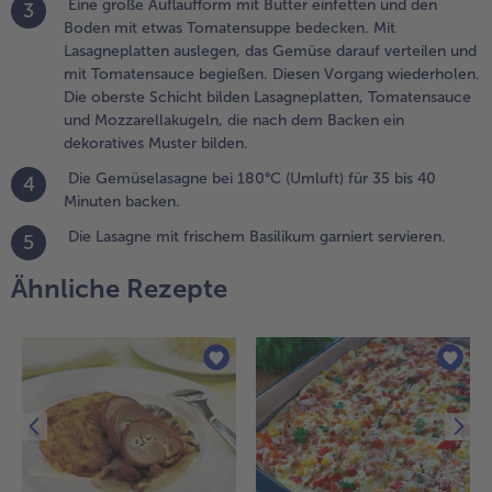
Eine große Auflaufform mit Butter einfetten und den
3
it etwas
Boden mit etwas Tomatensuppe bedecken. Mit
omatensuppe
Lasagneplatten auslegen, das Gemüse darauf verteilen und
edecken. Mit
mit Tomatensauce begießen. Diesen Vorgang wiederholen.
asagneplatten
Die oberste Schicht bilden Lasagneplatten, Tomatensauce
uslegen, das
und Mozzarellakugeln, die nach dem Backen ein
emüse darauf
dekoratives Muster bilden.
erteilen und mit
omatensauce
Die Gemüselasagne bei 180°C (Umluft) für 35 bis 40
4
egießen. Diesen
Minuten backen.
organg
Die Lasagne mit frischem Basilikum garniert servieren.
5
iederholen. Die
berste Schicht
Ähnliche Rezepte
ilden
asagneplatten,
omatensauce
nd
ozzarellakugeln,
ie nach dem
acken ein
ekoratives
uster bilden.