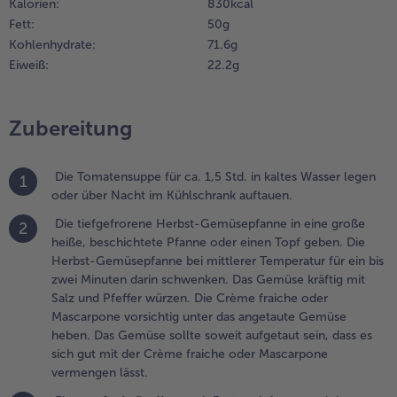
Kalorien:
830 kcal
orsichtig
Fett:
50 g
nter das
Weiterempfehlen & profitier
Kohlenhydrate:
71.6 g
ngetaute
Eiweiß:
22.2 g
emüse
eben. Das
emüse sollte
Zubereitung
oweit
ufgetaut sein,
ass es sich
Die Tomatensuppe für ca. 1,5 Std. in kaltes Wasser legen
1
ut mit der
oder über Nacht im Kühlschrank auftauen.
rème fraiche
der
Die tiefgefrorene Herbst-Gemüsepfanne in eine große
2
ascarpone
heiße, beschichtete Pfanne oder einen Topf geben. Die
ermengen
Herbst-Gemüsepfanne bei mittlerer Temperatur für ein bis
sst.
zwei Minuten darin schwenken. Das Gemüse kräftig mit
Salz und Pfeffer würzen. Die Crème fraiche oder
.
Mascarpone vorsichtig unter das angetaute Gemüse
ine große
heben. Das Gemüse sollte soweit aufgetaut sein, dass es
uflaufform mit
sich gut mit der Crème fraiche oder Mascarpone
utter einfetten
vermengen lässt.
nd den Boden