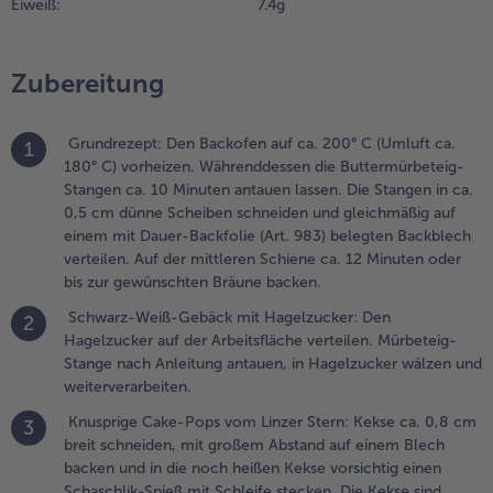
Eiweiß:
7.4 g
inem Blech
acken und
n die noch
eißen Kekse
Zubereitung
orsichtig
inen
Grundrezept: Den Backofen auf ca. 200° C (Umluft ca.
chaschlik-
1
180° C) vorheizen. Währenddessen die Buttermürbeteig-
pieß mit
Stangen ca. 10 Minuten antauen lassen. Die Stangen in ca.
chleife
0,5 cm dünne Scheiben schneiden und gleichmäßig auf
tecken. Die
einem mit Dauer-Backfolie (Art. 983) belegten Backblech
ekse sind
verteilen. Auf der mittleren Schiene ca. 12 Minuten oder
nmittelbar
bis zur gewünschten Bräune backen.
ach dem
acken noch
Schwarz-Weiß-Gebäck mit Hagelzucker: Den
2
twas weich
Hagelzucker auf der Arbeitsfläche verteilen. Mürbeteig-
nd härten
Stange nach Anleitung antauen, in Hagelzucker wälzen und
rst beim
weiterverarbeiten.
bkühlen
ollständig
Knusprige Cake-Pops vom Linzer Stern: Kekse ca. 0,8 cm
3
us. Aus dem
breit schneiden, mit großem Abstand auf einem Blech
oten
backen und in die noch heißen Kekse vorsichtig einen
arzipan
Schaschlik-Spieß mit Schleife stecken. Die Kekse sind