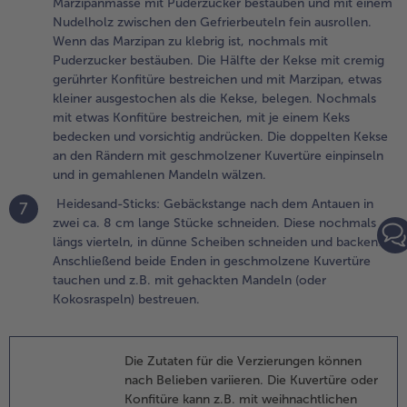
Marzipanmasse mit Puderzucker bestäuben und mit einem
ussgebäck
Nudelholz zwischen den Gefrierbeuteln fein ausrollen.
it
Wenn das Marzipan zu klebrig ist, nochmals mit
istazien-
Puderzucker bestäuben. Die Hälfte der Kekse mit cremig
chokolade:
gerührter Konfitüre bestreichen und mit Marzipan, etwas
ie Kekse
kleiner ausgestochen als die Kekse, belegen. Nochmals
ach
mit etwas Konfitüre bestreichen, mit je einem Keks
nleitung
bedecken und vorsichtig andrücken. Die doppelten Kekse
acken und
an den Rändern mit geschmolzener Kuvertüre einpinseln
bkühlen
und in gemahlenen Mandeln wälzen.
assen. Die
uvertüre in
Heidesand-Sticks: Gebäckstange nach dem Antauen in
7
inem
zwei ca. 8 cm lange Stücke schneiden. Diese nochmals
asserbad
längs vierteln, in dünne Scheiben schneiden und backen.
chmelzen
Anschließend beide Enden in geschmolzene Kuvertüre
nd die
tauchen und z.B. mit gehackten Mandeln (oder
ekse
Kokosraspeln) bestreuen.
albseitig
it
uvertüre
Die Zutaten für die Verzierungen können
estreichen
nach Belieben variieren. Die Kuvertüre oder
nd mit ein
Konfitüre kann z.B. mit weihnachtlichen