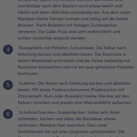
leine
unmittelbar nach dem Backen noch etwas weich und
erzen
härten erst beim Abkühlen vollständig aus. Aus dem roten
ormen und
Marzipan kleine Herzen formen und mittig auf die Kekse
ittig auf die
drücken. Nach Belieben mit farbigen Zuckerperlen
ekse
verzieren. Die Cake-Pops sind sehr zerbrechlich und
rücken.
sollten vorsichtig verpackt werden.
ach
Nussgebäck mit Pistazien-Schokolade: Die Kekse nach
4
elieben mit
Anleitung backen und abkühlen lassen. Die Kuvertüre in
arbigen
einem Wasserbad schmelzen und die Kekse halbseitig mit
uckerperlen
Kuvertüre bestreichen und mit ein paar gehackten Pistazien
erzieren.
bestreuen.
ie Cake-
ops sind
Dubliner: Die Kekse nach Anleitung backen und abkühlen
5
ehr
lassen. Mit etwas Puderzuckercreme (Puderzucker mit
erbrechlich
Zitronensaft, Rum oder Nusslikör) kleine Kleckse auf den
nd sollten
Keksen verteilen und jeweils eine Walnusshälfte aufsetzen.
orsichtig
Schokoschnecken-Doppeldecker: Kekse sehr dünn
6
erpackt
schneiden, backen und dabei die Backdauer etwas
erden.
verkürzen. Marzipan fein ausrollen. Dazu zwei
Gefrierbeutel bis auf eine Längsseite aufschneiden. Die
.