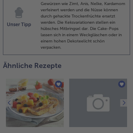
aar
Gewürzen wie Zimt, Anis, Nelke, Kardamom
ehackten
verfeinert werden und die Nüsse können
istazien
durch gehackte Trockenfrüchte ersetzt
estreuen.
werden. Die Keksvariationen stellen ein
Unser Tipp
hübsches Mitbringsel dar. Die Cake-Pops
.
lassen sich in einem Weckgläschen oder in
ubliner: Die
einem hohen Dekoteelicht schön
ekse nach
verpacken.
nleitung backen
nd abkühlen
assen. Mit etwas
Ähnliche Rezepte
uderzuckercreme
Puderzucker mit
itronensaft, Rum
der Nusslikör)
leine Kleckse auf
en Keksen
erteilen und
eweils eine
alnusshälfte
ufsetzen.