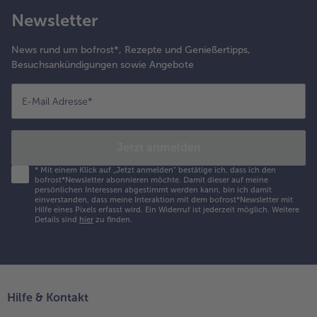
as Marzipan zu
Newsletter
ebrig ist,
ochmals mit
News rund um bofrost*, Rezepte und Genießertipps,
uderzucker
Besuchsankündigungen sowie Angebote
estäuben. Die
älfte der Kekse
it cremig
E-Mail Adresse
*
erührter Konfitüre
estreichen und
it Marzipan,
Jetzt anmelden
twas kleiner
usgestochen als
*
Mit einem Klick auf „Jetzt anmelden" bestätige ich, dass ich den
bofrost*Newsletter abonnieren möchte. Damit dieser auf meine
ie Kekse, belegen.
persönlichen Interessen abgestimmt werden kann, bin ich damit
ochmals mit
einverstanden, dass meine Interaktion mit dem bofrost*Newsletter mit
Hilfe eines Pixels erfasst wird. Ein Widerruf ist jederzeit möglich.
Weitere
twas Konfitüre
Details sind
hier
zu finden.
estreichen, mit je
inem Keks
edecken und
orsichtig
ndrücken. Die
Hilfe & Kontakt
oppelten Kekse