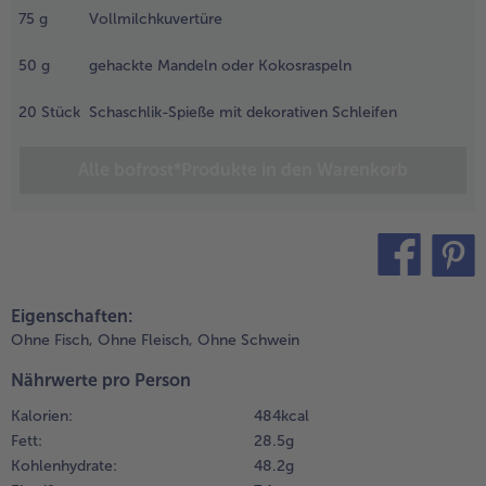
agelzucker: Den
75
g
Vollmilchkuvertüre
agelzucker auf
Weiterempfehlen & profitier
er Arbeitsfläche
50
g
gehackte Mandeln oder Kokosraspeln
erteilen.
ürbeteig-Stange
20
Stück
Schaschlik-Spieße mit dekorativen Schleifen
ach Anleitung
ntauen, in
Alle bofrost*Produkte in den Warenkorb
agelzucker
älzen und
eiterverarbeiten.
.
nusprige
teilen
pin it
ake-Pops
Eigenschaften:
om Linzer
Ohne Fisch,
Ohne Fleisch,
Ohne Schwein
tern: Kekse
a. 0,8 cm
Nährwerte pro Person
reit
Kalorien:
484 kcal
chneiden,
Fett:
28.5 g
it großem
Kohlenhydrate:
48.2 g
bstand auf