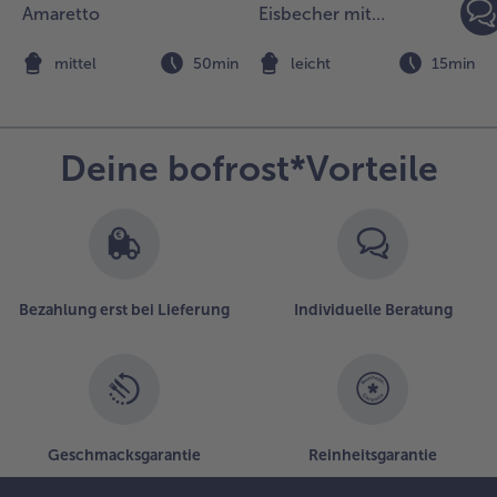
n
Amaretto
Eisbecher mit
brigen
Sesamkrokant
rüchten
n
mittel
50min
leicht
15min
nd
üssen
arnieren.
Deine bofrost*Vorteile
Bezahlung erst bei Lieferung
Individuelle Beratung
Geschmacksgarantie
Reinheitsgarantie