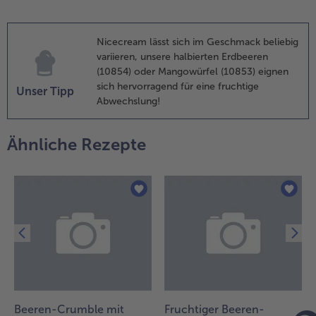
ixer geben. So
ange
erkleinern, bis
Nicecream lässt sich im Geschmack beliebig
ine cremige
variieren, unsere halbierten Erdbeeren
onsistenz
(10854) oder Mangowürfel (10853) eignen
ntsteht.
sich hervorragend für eine fruchtige
Unser Tipp
Abwechslung!
.
ie
remige
Ähnliche Rezepte
ismasse
n eine
chale
der ein
eckglas
eben,
ie Sauce
ber das
is gießen
nd leicht
inrühren.
Beeren-Crumble mit
Fruchtiger Beeren-
it den