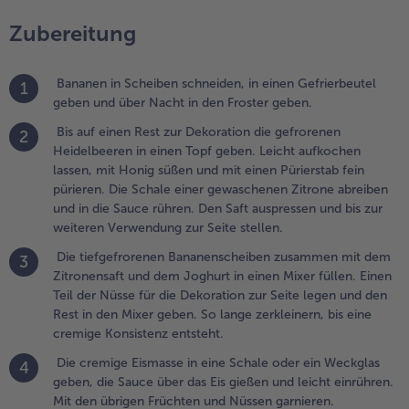
aft
Zubereitung
uspressen
Weiterempfehlen & profitier
nd bis zur
eiteren
Bananen in Scheiben schneiden, in einen Gefrierbeutel
1
erwendung
geben und über Nacht in den Froster geben.
ur Seite
tellen.
Bis auf einen Rest zur Dekoration die gefrorenen
2
Heidelbeeren in einen Topf geben. Leicht aufkochen
.
lassen, mit Honig süßen und mit einen Pürierstab fein
ie
pürieren. Die Schale einer gewaschenen Zitrone abreiben
iefgefrorenen
und in die Sauce rühren. Den Saft auspressen und bis zur
ananenscheiben
weiteren Verwendung zur Seite stellen.
usammen mit
Die tiefgefrorenen Bananenscheiben zusammen mit dem
3
em Zitronensaft
Zitronensaft und dem Joghurt in einen Mixer füllen. Einen
nd dem Joghurt
Teil der Nüsse für die Dekoration zur Seite legen und den
n einen Mixer
Rest in den Mixer geben. So lange zerkleinern, bis eine
üllen. Einen Teil
cremige Konsistenz entsteht.
er Nüsse für die
ekoration zur
Die cremige Eismasse in eine Schale oder ein Weckglas
4
eite legen und
geben, die Sauce über das Eis gießen und leicht einrühren.
en Rest in den
Mit den übrigen Früchten und Nüssen garnieren.