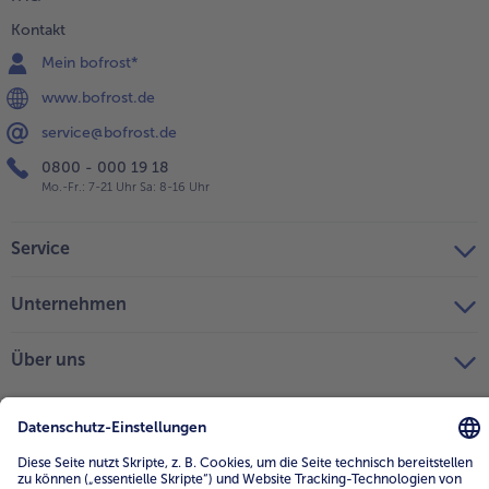
Kontakt
Mein bofrost*
www.bofrost.de
service@bofrost.de
0800 - 000 19 18
Mo.-Fr.: 7-21 Uhr Sa: 8-16 Uhr
Service
Unternehmen
Über uns