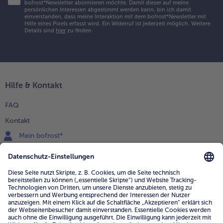
bofrost*Newsletter abonnieren möchte. Damit dieser auf meine
persönlichen Interessen abgestimmt werden kann, bin ich damit
einverstanden, dass meine Interaktion mit dem bofrost*Newsletter mit
Hilfe eines Pixels erfasst wird. Ein Widerruf ist jederzeit möglich.
Weitere
Details sind
hier
zu finden.
Hilfe & Kontakt
FAQ
Kontakt
Mein bofrost*
www.bofrost.de
service@bofrost.de
0800 - 000 19 18
Mo.-Fr.: 7-21 Uhr Sa: 8-16 Uhr
Service