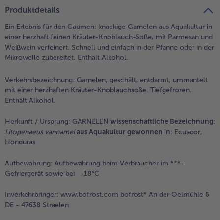
Produktdetails
Weiterempfehlen & profitiere
Ein Erlebnis für den Gaumen: knackige Garnelen aus Aquakultur in
einer herzhaft feinen Kräuter-Knoblauch-Soße, mit Parmesan und
Weißwein verfeinert. Schnell und einfach in der Pfanne oder in der
Mikrowelle zubereitet. Enthält Alkohol.
Verkehrsbezeichnung:
Garnelen, geschält, entdarmt, ummantelt
mit einer herzhaften Kräuter-Knoblauchsoße. Tiefgefroren.
Enthält Alkohol.
Herkunft / Ursprung:
GARNELEN
wissenschaftliche Bezeichnung
:
Litopenaeus vannamei
aus Aquakultur gewonnen in
: Ecuador,
Honduras
Aufbewahrung:
Aufbewahrung beim Verbraucher im ***-
Gefriergerät sowie bei -18°C
Inverkehrbringer:
www.bofrost.com bofrost* An der Oelmühle 6
DE - 47638 Straelen