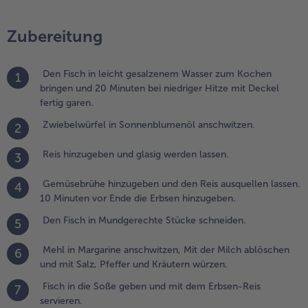
inzugeben.
Weiterempfehlen & profitier
Zubereitung
.
en Fisch in
undgerechte
Den Fisch in leicht gesalzenem Wasser zum Kochen
1
tücke
bringen und 20 Minuten bei niedriger Hitze mit Deckel
chneiden.
fertig garen.
.
Zwiebelwürfel in Sonnenblumenöl anschwitzen.
2
ehl in
argarine
Reis hinzugeben und glasig werden lassen.
3
nschwitzen,
it der
Gemüsebrühe hinzugeben und den Reis ausquellen lassen.
4
ilch
10 Minuten vor Ende die Erbsen hinzugeben.
blöschen
Den Fisch in Mundgerechte Stücke schneiden.
5
nd mit Salz,
feffer und
Mehl in Margarine anschwitzen, Mit der Milch ablöschen
6
räutern
und mit Salz, Pfeffer und Kräutern würzen.
ürzen.
Fisch in die Soße geben und mit dem Erbsen-Reis
7
servieren.