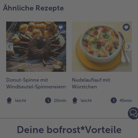
isch in
Ähnliche Rezepte
ie Soße
eben
nd mit
em
rbsen-
eis
ervieren.
Donut-Spinne mit
Nudelauflauf mit
Windbeutel-Spinneneiern
Würstchen
n
leicht
10min
leicht
45min
Deine bofrost*Vorteile