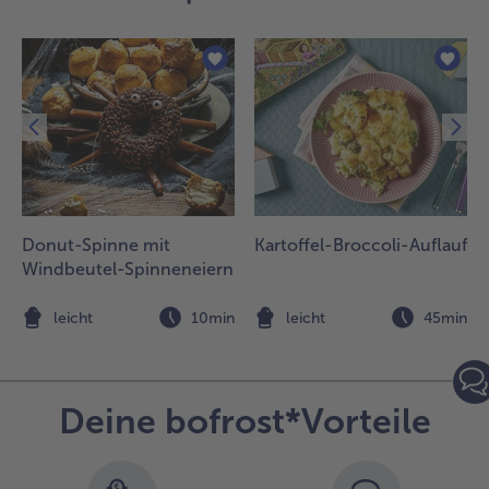
Donut-Spinne mit
Kartoffel-Broccoli-Auflauf
Windbeutel-Spinneneiern
n
leicht
10min
leicht
45min
Deine bofrost*Vorteile