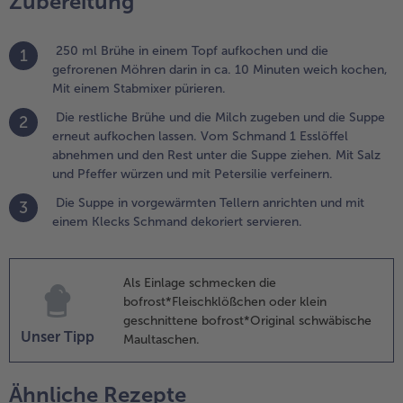
Zubereitung
it Salz
nd
Weiterempfehlen & profitier
250 ml Brühe in einem Topf aufkochen und die
feffer
1
gefrorenen Möhren darin in ca. 10 Minuten weich kochen,
ürzen
Mit einem Stabmixer pürieren.
nd mit
etersilie
Die restliche Brühe und die Milch zugeben und die Suppe
2
erfeinern.
erneut aufkochen lassen. Vom Schmand 1 Esslöffel
abnehmen und den Rest unter die Suppe ziehen. Mit Salz
.
und Pfeffer würzen und mit Petersilie verfeinern.
ie Suppe in
Die Suppe in vorgewärmten Tellern anrichten und mit
orgewärmten
3
einem Klecks Schmand dekoriert servieren.
ellern
nrichten und
it einem
lecks
Als Einlage schmecken die
chmand
bofrost*Fleischklößchen oder klein
ekoriert
geschnittene bofrost*Original schwäbische
ervieren.
Unser Tipp
Maultaschen.
Ähnliche Rezepte