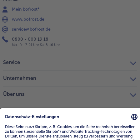
Mein bofrost*
www.bofrost.de
service@bofrost.de
0800 - 000 19 18
Mo.-Fr.: 7-21 Uhr Sa: 8-16 Uhr
Service
Unternehmen
Über uns