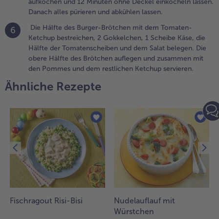
aufkochen und 12 Minuten ohne Deckel einköcheln lassen.
assen.
Danach alles pürieren und abkühlen lassen.
anach alles
Die Hälfte des Burger-Brötchen mit dem Tomaten-
6
ürieren und
Ketchup bestreichen, 2 Gokkelchen, 1 Scheibe Käse, die
bkühlen
Hälfte der Tomatenscheiben und dem Salat belegen. Die
assen.
obere Hälfte des Brötchen auflegen und zusammen mit
den Pommes und dem restlichen Ketchup servieren.
.
ie Hälfte des
Ähnliche Rezepte
urger-Brötchen
it dem
omaten-
etchup
estreichen, 2
okkelchen, 1
cheibe Käse, die
älfte der
omatenscheiben
nd dem Salat
elegen. Die
Fischragout Risi-Bisi
Nudelauflauf mit
bere Hälfte des
Würstchen
rötchen