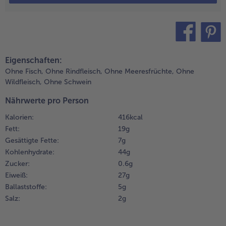
uf
üchenpapier
Weiterempfehlen & profitier
btropfen
assen.
teilen
pin it
Eigenschaften:
.
en Salat
Ohne Fisch,
Ohne Rindfleisch,
Ohne Meeresfrüchte,
Ohne
aschen,
Wildfleisch,
Ohne Schwein
rocknen
Nährwerte pro Person
nd in
roße
Kalorien:
416 kcal
lätter
Fett:
19 g
upfen.
Gesättigte Fette:
7 g
ie
Kohlenhydrate:
44 g
omate in
Zucker:
0.6 g
ünne
Eiweiß:
27 g
cheiben
Ballaststoffe:
5 g
chneiden.
Salz:
2 g
.
ür den