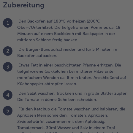
etchup die
Zubereitung
omate
aschen und
albieren, die
Den Backofen auf 180°C vorheizen (200°C
1
prikosen
Ober-/Unterhitze). Die tiefgefrorenen Pommes ca. 18
lein
Minuten auf einem Backblech mit Backpapier in der
chneiden.
mittleren Schiene fertig backen.
omaten,
Die Burger-Buns aufschneiden und für 5 Minuten im
2
prikosen,
Backofen aufbacken.
wiebelwürfel
usammen
Etwas Fett in einer beschichteten Pfanne erhitzen. Die
3
it dem
tiefgefronene Gokkelchen bei mittlerer Hitze unter
pfelessig,
mehrfachem Wenden ca. 8 min braten. Anschließend auf
omatenmark,
Küchenpapier abtropfen lassen.
0ml Wasser
Den Salat waschen, trocknen und in große Blätter zupfen.
4
nd Salz in
Die Tomate in dünne Scheiben schneiden.
inem Topf
ufkochen
Für den Ketchup die Tomate waschen und halbieren, die
5
nd 12
Aprikosen klein schneiden. Tomaten, Aprikosen,
inuten ohne
Zwiebelwürfel zusammen mit dem Apfelessig,
eckel
Tomatenmark, 30ml Wasser und Salz in einem Topf
inköcheln