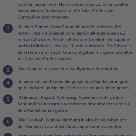
leinen
köcheln lassen, vom Herd nehmen und ca. 5 min quellen
fanne die
lassen bis der Quinoa gar ist. Mit Salz, Pfeffer und
ehackten
Currypulver abschmecken.
andelkerne
In einer Pfanne etwas Sonnenblumenöl erhitzen. Bei
old gelb
2
hoher Hitze die Zwiebeln und das Bouillongemüse ca.2
nrösten
min anschwitzen. Anschließend den Grünkohl hinzugeben
nd in eine
und bei mittlerer Hitze ca. 10 min schmoren. Die Erbsen in
chüssel
den letzten 2 min zum Grünkohl geben mit garen und alles
um
mit Salz und Pfeffer würzen.
uskühlen
eben.
Den Quinoa mit dem Grünkohlgemüse vermischen.
3
.
In einer kleinen Pfanne die gehackten Mandelkerne gold
4
alnussöl,
gelb anrösten und in eine Schüssel zum auskühlen geben.
apsöl,
pfelessig,
Walnussöl, Rapsöl, Apfelessig, Agavendicksaft, grober
5
gavendicksaft,
Senf und Kräutergarten vermischen abschmecken und zu
rober Senf
den Mandelkernen geben.
nd
Die Grünkohl Quinoa Mischung in eine Bowl geben mit
6
räutergarten
der Mandelsalsa und den Granatapfelkernen anrichten.
ermischen
bschmecken