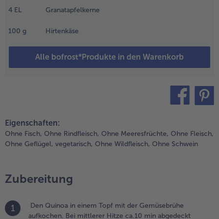
en Grünkohl
4
EL
Granatapfelkerne
inzugeben und
Weiterempfehlen & profitier
ei mittlerer
100
g
Hirtenkäse
itze ca. 10 min
chmoren. Die
Alle bofrost*Produkte in den Warenkorb
rbsen in den
etzten 2 min
um Grünkohl
eben mit garen
nd alles mit
alz und Pfeffer
teilen
pin it
ürzen.
Eigenschaften:
Ohne Fisch,
Ohne Rindfleisch,
Ohne Meeresfrüchte,
Ohne Fleisch,
.
Ohne Geflügel,
vegetarisch,
Ohne Wildfleisch,
Ohne Schwein
en Quinoa mit
em
rünkohlgemüse
Zubereitung
ermischen.
.
Den Quinoa in einem Topf mit der Gemüsebrühe
1
n einer
aufkochen. Bei mittlerer Hitze ca.10 min abgedeckt