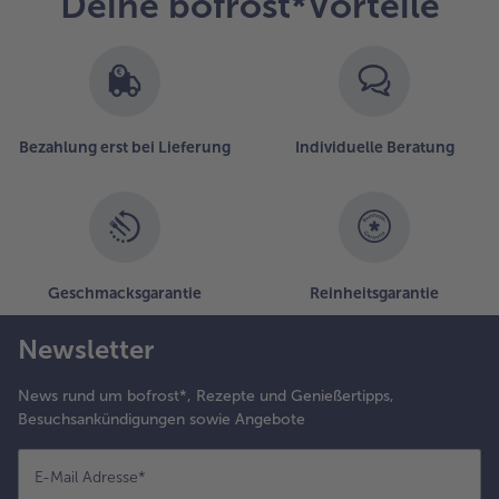
Deine bofrost*Vorteile
assen.
enn es
icht
egan
ein
uss.
Bezahlung erst bei Lieferung
Individuelle Beratung
Geschmacksgarantie
Reinheitsgarantie
Newsletter
News rund um bofrost*, Rezepte und Genießertipps,
Besuchsankündigungen sowie Angebote
E-Mail Adresse
*