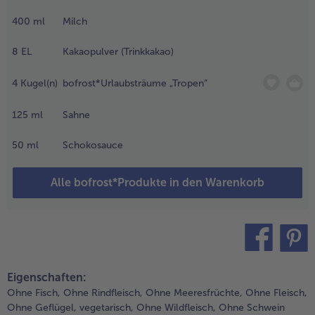
chmelzen.
alle Brot & Brötchen
alle Für die Heißluftfritteuse
400
ml
Milch
Kuchen & Torten
bofrost*free
.
ie Hälfte
8
EL
Kakaopulver (Trinkkakao)
alle Kuchen & Torten
alle bofrost*free
er
Süßspeisen
bofrost*high Protein
rdbeeren
4
Kugel(n)
bofrost*Urlaubsträume „Tropen“
n die
alle Süßspeisen
alle bofrost*high Protein
lüssige
Obst
bofrost*plus.
125
ml
Sahne
chokolade
auchen
alle Obst
alle bofrost*plus.
50
ml
Schokosauce
nd zum
Wein & Spirituosen
rocknen
uf ein
alle Wein & Spirituosen
Alle bofrost*Produkte in den Warenkorb
ackpapier
Küchenutensilien
egen.
alle Küchenutensilien
.
ie übrige
teilen
pin it
chokolade in
Eigenschaften:
inen
Ohne Fisch,
Ohne Rindfleisch,
Ohne Meeresfrüchte,
Ohne Fleisch,
pritzbeutel
Ohne Geflügel,
vegetarisch,
Ohne Wildfleisch,
Ohne Schwein
üllen und die