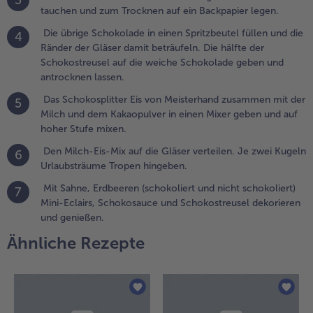
3
eben und auf
tauchen und zum Trocknen auf ein Backpapier legen.
oher Stufe
Die übrige Schokolade in einen Spritzbeutel füllen und die
ixen.
4
Ränder der Gläser damit beträufeln. Die hälfte der
Schokostreusel auf die weiche Schokolade geben und
.
antrocknen lassen.
en Milch-
is-Mix auf die
Das Schokosplitter Eis von Meisterhand zusammen mit der
5
läser
Milch und dem Kakaopulver in einen Mixer geben und auf
erteilen. Je
hoher Stufe mixen.
wei Kugeln
rlaubsträume
Den Milch-Eis-Mix auf die Gläser verteilen. Je zwei Kugeln
6
ropen
Urlaubsträume Tropen hingeben.
ingeben.
Mit Sahne, Erdbeeren (schokoliert und nicht schokoliert)
7
Mini-Eclairs, Schokosauce und Schokostreusel dekorieren
und genießen.
it Sahne,
rdbeeren
Ähnliche Rezepte
schokoliert
nd nicht
chokoliert)
ini-Eclairs,
chokosauce