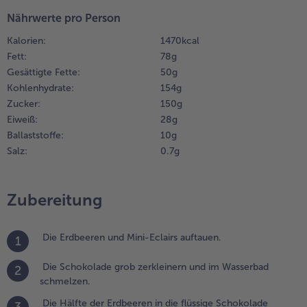
änder der
Nährwerte pro Person
läser damit
Weiterempfehlen & profitier
eträufeln. Die
Kalorien:
1470 kcal
älfte der
Fett:
78 g
chokostreusel
Gesättigte Fette:
50 g
uf die weiche
Kohlenhydrate:
154 g
chokolade
Zucker:
150 g
eben und
Eiweiß:
28 g
ntrocknen
Ballaststoffe:
10 g
assen.
Salz:
0.7 g
.
as
Zubereitung
chokosplitter
is von
eisterhand
Die Erdbeeren und Mini-Eclairs auftauen.
1
usammen
it der Milch
Die Schokolade grob zerkleinern und im Wasserbad
nd dem
2
schmelzen.
akaopulver
n einen Mixer
Die Hälfte der Erdbeeren in die flüssige Schokolade