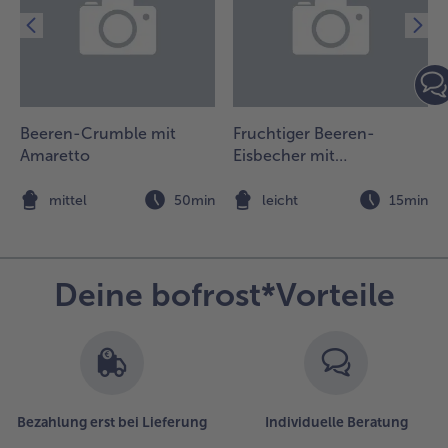
nd
chokostreusel
ekorieren und
enießen.
Beeren-Crumble mit
Fruchtiger Beeren-
n
Amaretto
Eisbecher mit
Sesamkrokant
n
mittel
50min
leicht
15min
Deine bofrost*Vorteile
Bezahlung erst bei Lieferung
Individuelle Beratung