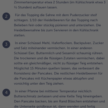
in
Zimmertemperatur etwa 2 Stunden (im Kühlschrank etwa 3
leichmäßiger,
½ Stunden) auftauen lassen.
icht zu
Für das Topping die Sahne mit dem Puderzucker steif
2
lüssiger Teig
schlagen. 1/10 der Heidelbeeren für das Topping nach
ntstehen.
Belieben fein oder stückig pürieren und unterziehen. Die
öglichst 15
Heidelbeersahne bis zum Servieren in den Kühlschrank
inuten
stellen.
uellen lassen,
as verbessert
In einer Schüssel Mehl, Haferflocken, Backpulver, Zucker
3
ie Konsistenz
und Salz miteinander vermischen. In einer anderen
er Pancakes.
Schüssel Eier, Buttermilch und Sesamöl schaumig rühren.
ie restlichen
Die trockenen und die flüssigen Zutaten vermischen, dabei
eidelbeeren
sollte ein gleichmäßiger, nicht zu flüssiger Teig entstehen.
ür die
Möglichst 15 Minuten quellen lassen, das verbessert die
ancakes mit
Konsistenz der Pancakes. Die restlichen Heidelbeeren für
üchenpapier
die Pancakes mit Küchenpapier etwas abtupfen und
twas
vorsichtig unter den Teig ziehen.
btupfen und
In einer Pfanne bei mittlerer Temperatur reichlich
4
orsichtig
Butterschmalz zerlassen und eine Kelle Teig hineingeben.
nter den Teig
Den Pancake backen, bis am Rand Bläschen entstehen und
iehen.
die Unterseite goldbraun ist, dann wenden und fertig