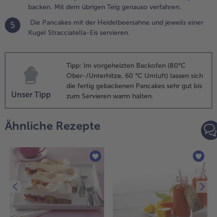
backen. Mit dem übrigen Teig genauso verfahren.
.
n einer
Die Pancakes mit der Heidelbeersahne und jeweils einer
5
fanne bei
Kugel Stracciatella-Eis servieren.
ittlerer
emperatur
eichlich
Tipp: Im vorgeheizten Backofen (80°C
utterschmalz
Ober-/Unterhitze, 60 °C Umluft) lassen sich
erlassen und
die fertig gebackenen Pancakes sehr gut bis
ine Kelle
Unser Tipp
zum Servieren warm halten.
eig
ineingeben.
en Pancake
Ähnliche Rezepte
acken, bis
m Rand
läschen
ntstehen und
ie Unterseite
oldbraun ist,
ann wenden
nd fertig
acken. Mit