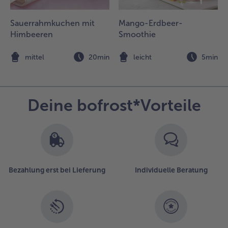
em übrigen
eig genauso
Sauerrahmkuchen mit
Mango-Erdbeer-
erfahren.
Himbeeren
Smoothie
.
n
mittel
20min
leicht
5min
ie Pancakes
it der
eidelbeersahne
nd jeweils einer
Deine bofrost*Vorteile
ugel
tracciatella-Eis
ervieren.
Bezahlung erst bei Lieferung
Individuelle Beratung