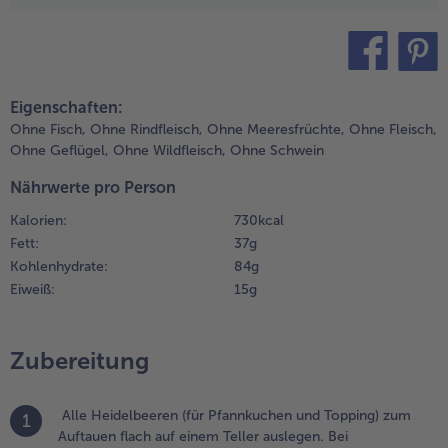
.
n einer
Weiterempfehlen & profitier
chüssel
ehl,
teilen
pin it
aferflocken,
Eigenschaften:
ackpulver,
Ohne Fisch,
Ohne Rindfleisch,
Ohne Meeresfrüchte,
Ohne Fleisch,
ucker und
Ohne Geflügel,
Ohne Wildfleisch,
Ohne Schwein
alz
iteinander
Nährwerte pro Person
ermischen. In
Kalorien:
730 kcal
iner anderen
chüssel Eier,
Fett:
37 g
uttermilch
Kohlenhydrate:
84 g
nd Sesamöl
Eiweiß:
15 g
chaumig
ühren. Die
rockenen und
Zubereitung
ie flüssigen
utaten
ermischen,
Alle Heidelbeeren (für Pfannkuchen und Topping) zum
1
abei sollte
Auftauen flach auf einem Teller auslegen. Bei