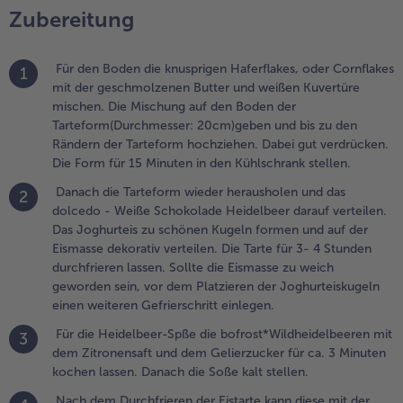
Zubereitung
assen. Sollte die
ismasse zu
Weiterempfehlen & profitier
eich geworden
Für den Boden die knusprigen Haferflakes, oder Cornflakes
1
ein, vor dem
mit der geschmolzenen Butter und weißen Kuvertüre
latzieren der
mischen. Die Mischung auf den Boden der
oghurteiskugeln
Tarteform(Durchmesser: 20cm)geben und bis zu den
inen weiteren
Rändern der Tarteform hochziehen. Dabei gut verdrücken.
efrierschritt
Die Form für 15 Minuten in den Kühlschrank stellen.
inlegen.
Danach die Tarteform wieder herausholen und das
2
.
dolcedo - Weiße Schokolade Heidelbeer darauf verteilen.
ür die Heidelbeer-Spße
Das Joghurteis zu schönen Kugeln formen und auf der
ie
Eismasse dekorativ verteilen. Die Tarte für 3- 4 Stunden
ofrost*Wildheidelbeeren
durchfrieren lassen. Sollte die Eismasse zu weich
it dem Zitronensaft und
geworden sein, vor dem Platzieren der Joghurteiskugeln
em Gelierzucker für ca.
einen weiteren Gefrierschritt einlegen.
 Minuten kochen lassen.
Für die Heidelbeer-Spße die bofrost*Wildheidelbeeren mit
anach die Soße kalt
3
dem Zitronensaft und dem Gelierzucker für ca. 3 Minuten
tellen.
kochen lassen. Danach die Soße kalt stellen.
.
Nach dem Durchfrieren der Eistarte kann diese mit der