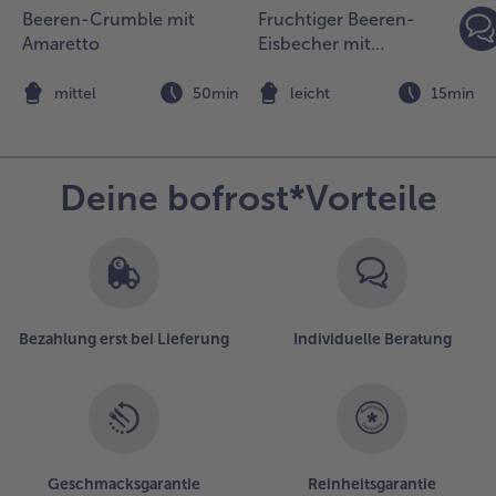
Beeren-Crumble mit
Fruchtiger Beeren-
n
Amaretto
Eisbecher mit
Sesamkrokant
n
mittel
50min
leicht
15min
Deine bofrost*Vorteile
Bezahlung erst bei Lieferung
Individuelle Beratung
Geschmacksgarantie
Reinheitsgarantie