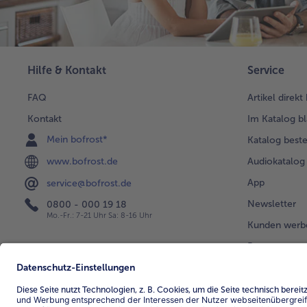
Hilfe & Kontakt
Service
FAQ
Artikel direkt
Kontakt
Im Katalog bl
Mein bofrost*
Katalog beste
www.bofrost.de
Audiokatalog
App
service@bofrost.de
Newsletter
0800 - 000 19 18
Mo.-Fr.: 7-21 Uhr Sa: 8-16 Uhr
Kunden werb
Bonusprogra