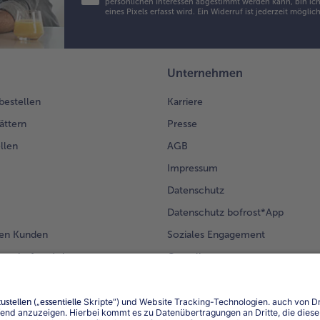
persönlichen Interessen abgestimmt werden kann, bin ich 
eines Pixels erfasst wird. Ein Widerruf ist jederzeit möglic
Unternehmen
 bestellen
Karriere
ättern
Presse
llen
AGB
Impressum
Datenschutz
Datenschutz bofrost*App
en Kunden
Soziales Engagement
mm bofrost*plus.
Compliance
Für Lieferanten
Barrierefreiheit