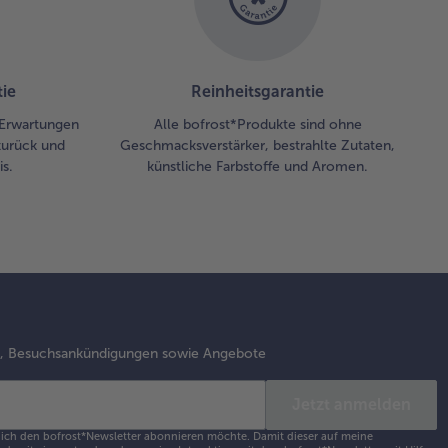
hönes
zblatt
 den
ie
Reinheitsgarantie
bisstiel
en.
 Erwartungen
Alle bofrost*Produkte sind ohne
zurück und
Geschmacksverstärker, bestrahlte Zutaten,
s.
künstliche Farbstoffe und Aromen.
s, Besuchsankündigungen sowie Angebote
Jetzt anmelden
s ich den bofrost*Newsletter abonnieren möchte. Damit dieser auf meine