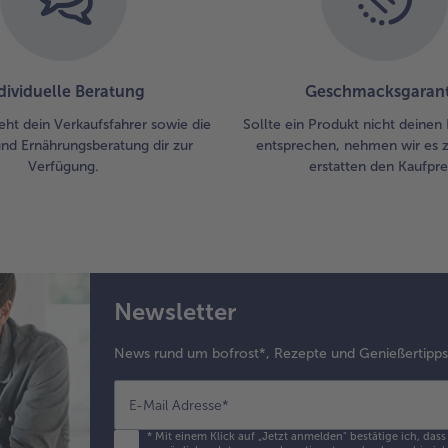
ein
sc
Min
an
dividuelle Beratung
Geschmacksgarant
Kür
leg
eht dein Verkaufsfahrer sowie die
Sollte ein Produkt nicht deinen
und Ernährungsberatung dir zur
entsprechen, nehmen wir es 
Verfügung.
erstatten den Kaufprei
Newsletter
News rund um bofrost*, Rezepte und Genießertipp
E-Mail Adresse
*
*
Mit einem Klick auf „Jetzt anmelden" bestätige ich, das