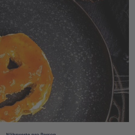
1.
Zue
Ma
koc
Zut
für
Gla
hal
Er
die
Ma
mi
Sc
in 
kle
unt
st
Rü
ei
Nährwerte pro Person