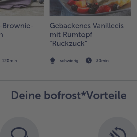
zue
Fri
dan
-Brownie-
Gebackenes Vanilleeis
se
Ma
n
mit Rumtopf
bes
"Ruckzuck"
5.
Mi
120min
schwierig
30min
sch
kle
Me
de
und
Deine bofrost*Vorteile
Au
de
Pa
sch
6.
Zul