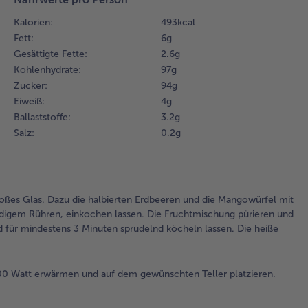
las
Kalorien:
493 kcal
Fr
Fett:
6 g
pür
Gesättigte Fette:
2.6 g
de
Gel
Kohlenhydrate:
97 g
da
Zucker:
94 g
Zu
Eiweiß:
4 g
au
Ballaststoffe:
3.2 g
für
Salz:
0.2 g
3 
spr
köc
Die
Ma
oßes Glas. Dazu die halbierten Erdbeeren und die Mangowürfel mit
dan
ndigem Rühren, einkochen lassen. Die Fruchtmischung pürieren und
gro
ür mindestens 3 Minuten sprudelnd köcheln lassen. Die heiße
fül
2.
600 Watt erwärmen und auf dem gewünschten Teller platzieren.
De
in 