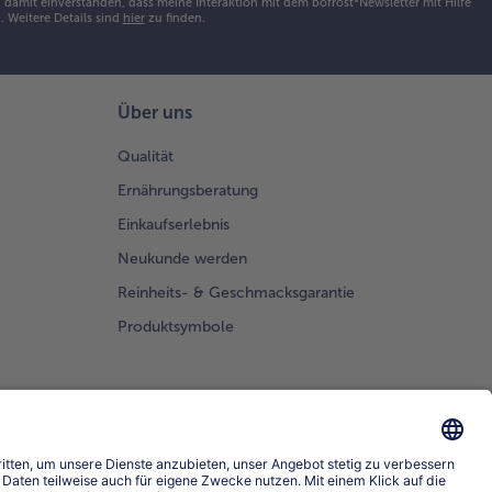
damit einverstanden, dass meine Interaktion mit dem bofrost*Newsletter mit Hilfe
h.
Weitere Details sind
hier
zu finden.
Über uns
Qualität
Ernährungsberatung
Einkaufserlebnis
Neukunde werden
Reinheits- & Geschmacksgarantie
Produktsymbole