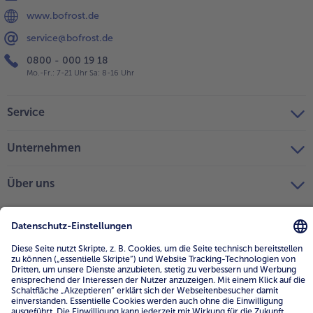
www.bofrost.de
service@bofrost.de
0800 - 000 19 18
Mo.-Fr.: 7-21 Uhr Sa: 8-16 Uhr
Service
Unternehmen
Über uns