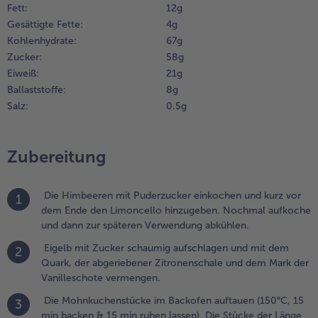
Fett:
12 g
uftauen (150°C, 15
Gesättigte Fette:
4 g
in backen & 15
Weiterempfehlen & profitier
Kohlenhydrate:
67 g
in ruhen lassen).
ie Stücke der
Zucker:
58 g
änge nach
Eiweiß:
21 g
albieren. Ein Stück
Ballaststoffe:
8 g
uchen hochkant
Salz:
0.5 g
Spitze oben) in ein
las stellen, sodass
ie Streusel nach
Zubereitung
ußen zeigen. Dann
bwechselnd
reme und
Die Himbeeren mit Puderzucker einkochen und kurz vor
1
ompott in den
dem Ende den Limoncello hinzugeben. Nochmal aufkoche
brigen Platz des
und dann zur späteren Verwendung abkühlen.
lases schichten
Eigelb mit Zucker schaumig aufschlagen und mit dem
nd dabei mit dem
2
Quark, der abgeriebener Zitronenschale und dem Mark der
ompott aufhören.
Vanilleschote vermengen.
Die Mohnkuchenstücke im Backofen auftauen (150°C, 15
3
min backen & 15 min ruhen lassen). Die Stücke der Länge