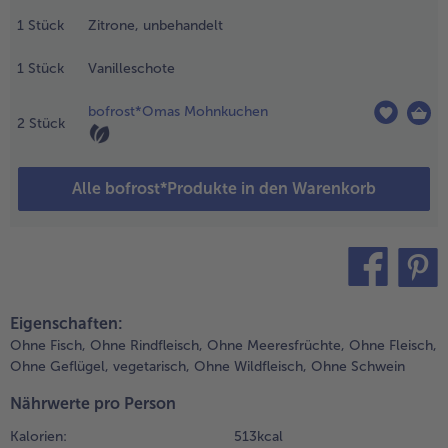
ur späteren
alle Brot & Brötchen
alle Für die Heißluftfritteuse
erwendung
1
Stück
Zitrone, unbehandelt
Kuchen & Torten
bofrost*free
bkühlen.
1
Stück
Vanilleschote
alle Kuchen & Torten
alle bofrost*free
.
Süßspeisen
bofrost*high Protein
igelb mit
bofrost*Omas Mohnkuchen
2
Stück
ucker
alle Süßspeisen
alle bofrost*high Protein
chaumig
Obst
bofrost*plus.
ufschlagen
Alle bofrost*Produkte in den Warenkorb
nd mit dem
alle Obst
alle bofrost*plus.
uark, der
Wein & Spirituosen
bgeriebener
itronenschale
alle Wein & Spirituosen
nd dem Mark
Küchenutensilien
er
teilen
pin it
alle Küchenutensilien
anilleschote
Eigenschaften:
ermengen.
Ohne Fisch,
Ohne Rindfleisch,
Ohne Meeresfrüchte,
Ohne Fleisch,
Ohne Geflügel,
vegetarisch,
Ohne Wildfleisch,
Ohne Schwein
.
ie
Nährwerte pro Person
ohnkuchenstücke
Kalorien:
513 kcal
m Backofen