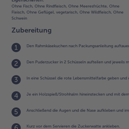
Ohne Fisch,
Ohne Rindfleisch,
Ohne Meeresfrüchte,
Ohne
Fleisch,
Ohne Geflügel,
vegetarisch,
Ohne Wildfleisch,
Ohne
Schwein
Zubereitung
1
Den Rahmkäsekuchen nach Packungsanleitung auftauen
2
Den Puderzucker in 2 Schüsseln aufteilen und jeweils m
3
In eine Schüssel die rote Lebensmittelfarbe geben und
4
Je ein Holzspieß/Strohhalm hineinstecken und mit de
5
Anschließend die Augen und die Nase aufkleben und im A
6
Kurz vor dem Servieren die Zuckerwatte ankleben.