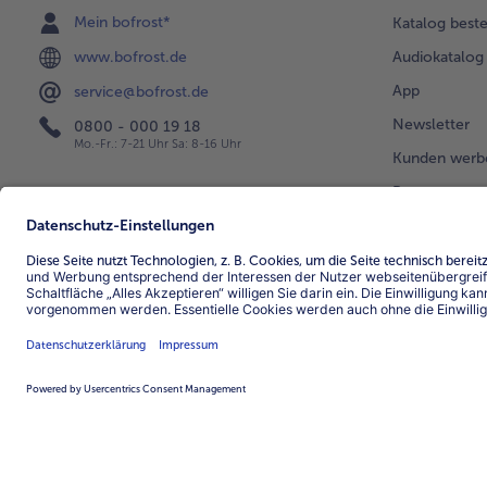
Mein bofrost*
Katalog beste
www.bofrost.de
Audiokatalog
App
service@bofrost.de
Newsletter
0800 - 000 19 18
Mo.-Fr.: 7-21 Uhr Sa: 8-16 Uhr
Kunden werb
Bonusprogra