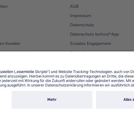
llen
AGB
Impressum
Datenschutz
Datenschutz bofrost*App
en Kunden
Soziales Engagement
mm bofrost*plus.
Compliance
Für Lieferanten
Barrierefreiheit
Land / S