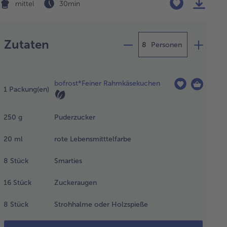
mittel
30 min
Zubereitung
Zutaten
Personen
n
hmkäsekuchen
bofrost*Feiner Rahmkäsekuchen
ch
1
Packung(en)
ckungsanleitung
tauen oder im
250
g
Puderzucker
ckofen backen.
20
ml
rote Lebensmitttelfarbe
n
8
Stück
Smarties
derzucker
2
16
Stück
Zuckeraugen
hüsseln
teilen
 jeweils
8
Stück
Strohhalme oder Holzspieße
 1-2EL
sser zu