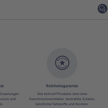
leicht
5min
mittel
120m
ie
Reinheitsgarantie
 Erwartungen
Alle bofrost*Produkte sind ohne
zurück und
Geschmacksverstärker, bestrahlte Zutaten,
s.
künstliche Farbstoffe und Aromen.