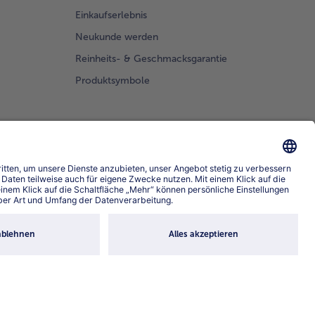
Einkaufserlebnis
Neukunde werden
Reinheits- & Geschmacksgarantie
Produktsymbole
prache wählen
4.6/5
82442 reviews