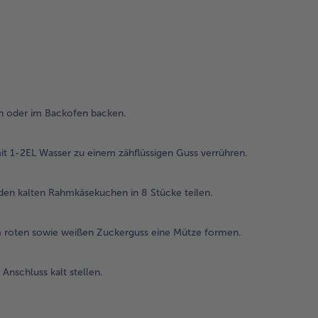
ei
zäh
Gu
ver
3.
In 
 oder im Backofen backen.
die
Leb
ge
it 1-2EL Wasser zu einem zähflüssigen Guss verrühren.
kal
Ra
in 
 den kalten Rahmkäsekuchen in 8 Stücke teilen.
4.
m roten sowie weißen Zuckerguss eine Mütze formen.
Je 
Ho
hin
nschluss kalt stellen.
mi
we
ei