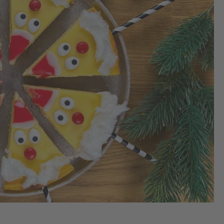
1.
De
Ra
na
Pa
auf
Ba
2.
De
Pu
in 
Sc
auf
und
mit
Wa