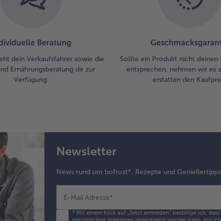
Stä
ka
gla
di
dividuelle Beratung
Geschmacksgarant
Mi
eht dein Verkaufsfahrer sowie die
Sollte ein Produkt nicht deinen
rüh
und Ernährungsberatung dir zur
entsprechen, nehmen wir es 
ern
Verfügung.
erstatten den Kaufprei
au
las
5.
Die
Gra
unt
Newsletter
All
abk
News rund um bofrost*, Rezepte und Genießertipp
Ans
der
anr
E-Mail Adresse
*
So
*
Mit einem Klick auf „Jetzt anmelden" bestätige ich, das
Joh
persönlichen Interessen abgestimmt werden kann, bin ich 