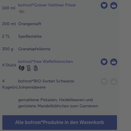
bofrost*Grüner Veltliner Privat
auskratzen.
100
ml
des mit
ne, Milch
d
200
ml
Orangensaft
derzucker
fkochen.
2
TL
Speißestärke
hote
fernen. Die
300
g
Granatapfelkerne
elbe
quirlen.
bofrost*free Waffelhörnchen
4
Stück
hnemischung
er Rühren
m Eigelb
4
bofrost*BIO Sorbet Schwarze
ßen und die
Kugel(n)
Johannisbeere
sse gut
rühren.
gemahlene Pistazien, Heidelbeeren und
geröstete Mandelblättchen zum Garnieren
 Masse in
fenfeste
Alle bofrost*Produkte in den Warenkorb
rmen