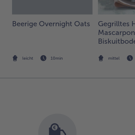
Beerige Overnight Oats
Gegrilltes
r
Mascarpone
Biskuitbod
leicht
10min
mittel