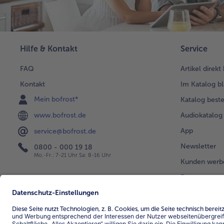
Hilfe & Kontakt
Service
FAQ
Artikel direkt
Kontakt
Im Katalog bl
Mein bofrost*
Katalog beste
www.bofrost.de
Audiokatalog
App
service@bofrost.de
Newsletter
0800 - 000 19 18
Mo.-Fr.: 7-21 Uhr Sa: 8-16 Uhr
Kunden werb
Bonusprogra