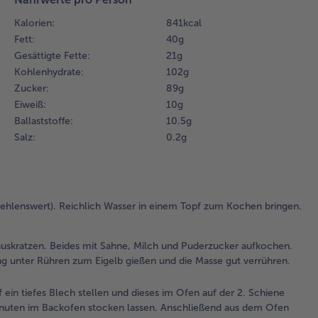
her
Kalorien:
841 kcal
Bei
Fett:
40 g
Sah
Gesättigte Fette:
21 g
un
Kohlenhydrate:
102 g
Pu
au
Zucker:
89 g
Sc
Eiweiß:
10 g
ent
Ballaststoffe:
10.5 g
Eig
Salz:
0.2 g
ver
Sa
unt
zu
ehlenswert). Reichlich Wasser in einem Topf zum Kochen bringen.
gie
Ma
ver
auskratzen. Beides mit Sahne, Milch und Puderzucker aufkochen.
ng unter Rühren zum Eigelb gießen und die Masse gut verrühren.
3.
Die
ein tiefes Blech stellen und dieses im Ofen auf der 2. Schiene
4 o
inuten im Backofen stocken lassen. Anschließend aus dem Ofen
Fo