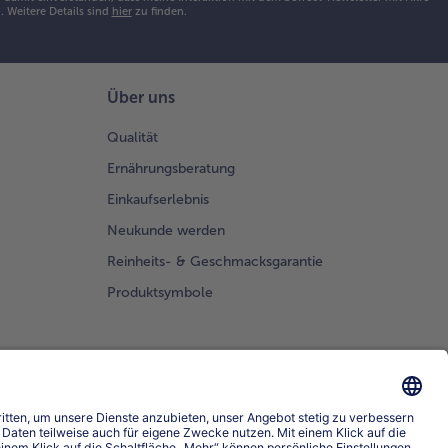
h.
Weitere Details sind
hier
zu finden.
ffelhörnchen
en, mit
tazien
treuen alles
Über uns
sammen
ichten und
Qualität
Ernährungsberatung
idelbeeren
 gerösteten
Einkaufserlebnis
ndelblättchen
Neukunde werden
niert
vieren.
Reinheits- & Geschmacksgarantie
Produktsymbole