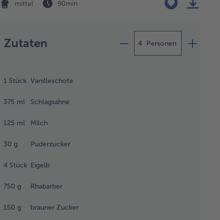
mittel
90 min
Zubereitung
Zutaten
Personen
n Backofen
 140 °C
1
Stück
Vanilleschote
heizen
luft nicht
375
ml
Schlagsahne
pfehlenswert).
chlich Wasser
125
ml
Milch
einem Topf
m Kochen
30
g
Puderzucker
ngen.
4
Stück
Eigelb
750
g
Rhabarber
illeschote
gs
150
g
brauner Zucker
schneiden
 das Mark