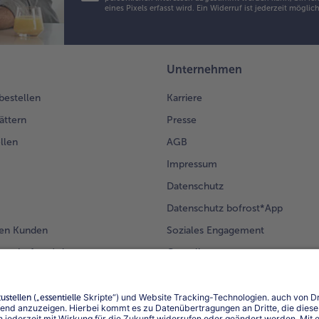
die
eines Pixels erfasst wird. Ein Widerruf ist jederzeit möglic
Wa
geb
Pis
bes
Unternehmen
zu
anr
 bestellen
Karriere
mit
ättern
Presse
He
und
llen
AGB
Ma
Impressum
gar
ser
Datenschutz
Datenschutz bofrost*App
en Kunden
Soziales Engagement
mm bofrost*plus.
Compliance
Für Lieferanten
Barrierefreiheit