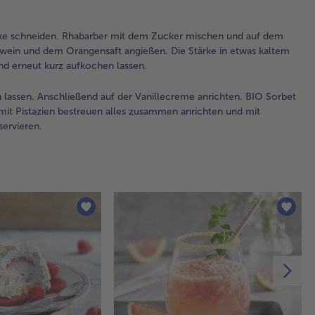
fül
Fo
cke schneiden. Rhabarber mit dem Zucker mischen und auf dem
ein
wein und dem Orangensaft angießen. Die Stärke in etwas kaltem
Ble
nd erneut kurz aufkochen lassen.
und
im 
der
 lassen. Anschließend auf der Vanillecreme anrichten. BIO Sorbet
Sc
it Pistazien bestreuen alles zusammen anrichten und mit
unt
ervieren.
he
Wa
fül
ca
Mi
Ba
st
las
An
au
Of
ne