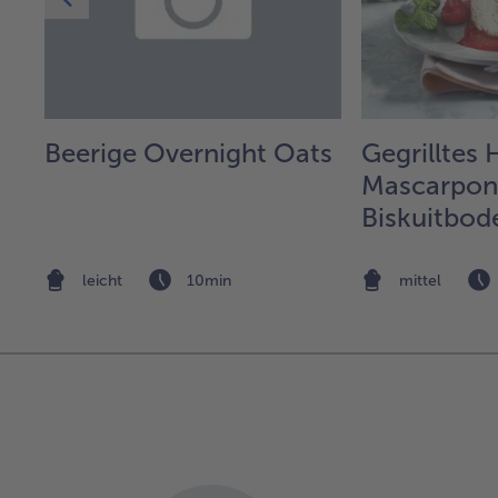
Beerige Overnight Oats
Gegrilltes
r
Mascarpone
Biskuitbod
leicht
10min
mittel