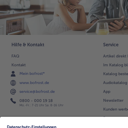
Hilfe & Kontakt
Service
FAQ
Artikel direkt
Kontakt
Im Katalog bl
Mein bofrost*
Katalog beste
www.bofrost.de
Audiokatalog
App
service@bofrost.de
Newsletter
0800 - 000 19 18
Mo.-Fr.: 7-21 Uhr Sa: 8-16 Uhr
Kunden werb
Bonusprogra