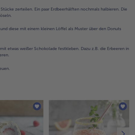
au
Stücke zerteilen. Ein paar Erdbeerhälften nochmals halbieren. Die
un
öseln.
ber
um 
spä
nd diese mit einem kleinen Löffel als Muster über den Donuts
De
ve
mit etwas weißer Schokolade festkleben. Dazu z.B. die Erbeeren in
4.
eren.
Die
sch
euen.
Frü
ei
in 
St
zer
paa
Erd
no
hal
Ku