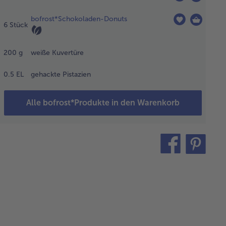
sen.
bofrost*Schokoladen-Donuts
6
Stück
e Donuts
 der
200
g
weiße Kuvertüre
rpackung
hmen
0.5
EL
gehackte Pistazien
 6 Stück
 eine
Alle bofrost*Produkte in den Warenkorb
tte
en.
teilen
pin
s dem
it
ncake
t einem
inen
rz-
sstecher
ine
rzen