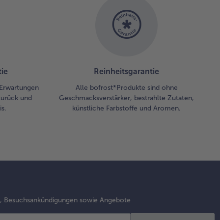
 Topping
taten
 auf den
nuts
ichten
 mit
ie
Reinheitsgarantie
was
 Erwartungen
Alle bofrost*Produkte sind ohne
ißer
zurück und
Geschmacksverstärker, bestrahlte Zutaten,
hokolade
s.
künstliche Farbstoffe und Aromen.
tkleben.
u z.B.
eeren in
hokolade
uchen
d dann
 den
s, Besuchsankündigungen sowie Angebote
nut
orieren.