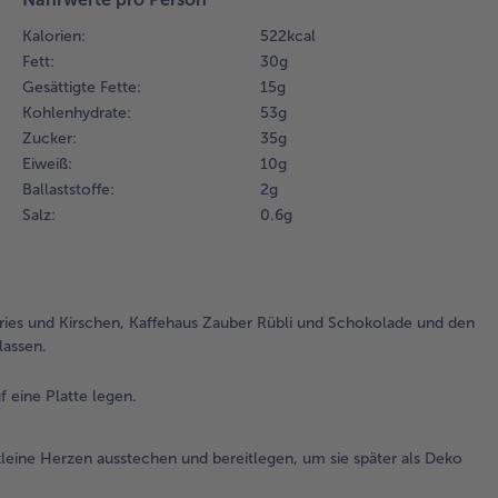
las
Kalorien:
522 kcal
Fett:
30 g
2.
Gesättigte Fette:
15 g
Di
Kohlenhydrate:
53 g
aus
Ve
Zucker:
35 g
ne
Eiweiß:
10 g
und
Ballaststoffe:
2 g
auf
Salz:
0.6 g
Pla
leg
3.
ries und Kirschen, Kaffehaus Zauber Rübli und Schokolade und den
Au
lassen.
Pa
mi
kle
 eine Platte legen.
He
Au
eine Herzen ausstechen und bereitlegen, um sie später als Deko
kle
He