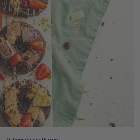
1.
Erd
Tiv
Röl
sch
Cra
und
Kaf
Zau
un
Sc
un
Pa
de
Gef
ne
Nährwerte pro Person
auf