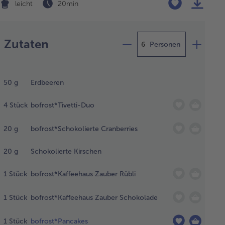
leicht
20 min
Zubereitung
Zutaten
Personen
beeren,
etti-Duo-
50
g
Erdbeeren
lchen,
okolierte
4
Stück
bofrost*Tivetti-Duo
nberries
 Kirschen,
20
g
bofrost*Schokolierte Cranberries
fehaus
ber Rübli
d
20
g
Schokolierte Kirschen
hokolade
d den
1
Stück
bofrost*Kaffeehaus Zauber Rübli
ncake aus
m
1
Stück
bofrost*Kaffeehaus Zauber Schokolade
rierschrank
hmen und
1
Stück
bofrost*Pancakes
tauen