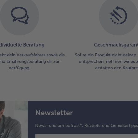
6.
Die
Zu
nun
Do
anr
und
dividuelle Beratung
Geschmacksgarant
et
eht dein Verkaufsfahrer sowie die
Sollte ein Produkt nicht deinen
we
und Ernährungsberatung dir zur
entsprechen, nehmen wir es 
Sc
Verfügung.
erstatten den Kaufprei
fes
Daz
die
Erb
die
Sc
ta
Newsletter
un
auf
News rund um bofrost*, Rezepte und Genießertipp
Do
dek