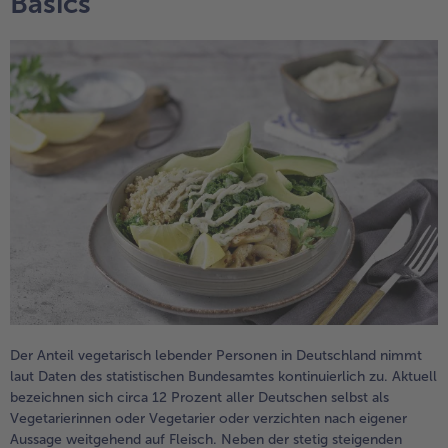
Basics
alle Brot & Brötchen
alle Für die Heißluftfritteuse
Kuchen & Torten
bofrost*free
alle Kuchen & Torten
alle bofrost*free
Süßspeisen
bofrost*high Protein
alle Süßspeisen
alle bofrost*high Protein
Obst
bofrost*plus.
alle Obst
alle bofrost*plus.
Wein & Spirituosen
alle Wein & Spirituosen
Küchenutensilien
alle Küchenutensilien
Der Anteil vegetarisch lebender Personen in Deutschland nimmt
laut Daten des statistischen Bundesamtes kontinuierlich zu. Aktuell
bezeichnen sich circa 12 Prozent aller Deutschen selbst als
Vegetarierinnen oder Vegetarier oder verzichten nach eigener
Aussage weitgehend auf Fleisch. Neben der stetig steigenden