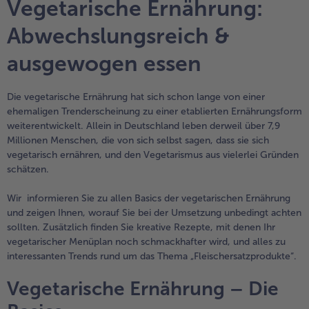
Vegetarische Ernährung:
Geflügel
Online Exklusiv
Abwechslungsreich &
alle Geflügel
alle Online Exklusiv
Fleischersatz
Länderküche
ausgewogen essen
alle Fleischersatz
alle Länderküche
Pizza
Vegetarisch & Vegan
Entdecke köstliche Rezepte
Die vegetarische Ernährung hat sich schon lange von einer
ehemaligen Trenderscheinung zu einer etablierten Ernährungsform
alle Pizza
alle Vegetarisch & Vegan
weiterentwickelt. Allein in Deutschland leben derweil über 7,9
Snacks
BIO
Millionen Menschen, die von sich selbst sagen, dass sie sich
vegetarisch ernähren, und den Vegetarismus aus vielerlei Gründen
alle Snacks
alle BIO
Kartoffelprodukte
Kids-Produkte
schätzen.
alle Kartoffelprodukte
alle Kids-Produkte
Wir informieren Sie zu allen Basics der vegetarischen Ernährung
Beilagen & Saucen
Schoko-Genuss
und zeigen Ihnen, worauf Sie bei der Umsetzung unbedingt achten
sollten. Zusätzlich finden Sie kreative Rezepte, mit denen Ihr
alle Beilagen & Saucen
alle Schoko-Genuss
vegetarischer Menüplan noch schmackhafter wird, und alles zu
Suppeneinlagen
Confiserie & Feinkost
interessanten Trends rund um das Thema „Fleischersatzprodukte“.
alle Suppeneinlagen
alle Confiserie & Feinkost
Vegetarische Ernährung – Die
Brot & Brötchen
Für die Heißluftfritteuse