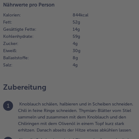
assen.
Nährwerte pro Person
Weiterempfehlen & profitier
Kalorien:
844 kcal
.
Fett:
52 g
un die
Gesättigte Fette:
14 g
chale einer
Kohlenhydrate:
59 g
iertel
itrone
Zucker:
4 g
breiben
Eiweiß:
30 g
nd mit
Ballaststoffe:
8 g
em
Salz:
4 g
chnittlauch
benfalls
um Öl
Zubereitung
eben.
räftig mit
alz und
Knoblauch schälen, halbieren und in Scheiben schneiden.
1
ezent mit
Chili in feine Ringe schneiden. Thymian-Blätter vom Stiel
feffer
sammeln und zusammen mit dem Knoblauch und den
ürzen und
Chiliringen mit dem Olivenöl in einem Topf kurz stark
ür den
erhitzen. Danach abseits der Hitze etwas abkühlen lassen.
päteren