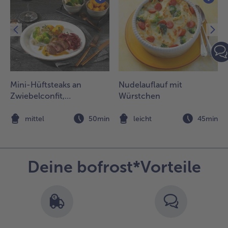
ür 2
ortionieren
nd mit dem
urrata in Öl
ervieren.
Mini-Hüftsteaks an
Nudelauflauf mit
Zwiebelconfit,
Würstchen
Herzoginkartoffeln und
feiner Gemüsebeilage
n
mittel
50min
leicht
45min
Deine bofrost*Vorteile