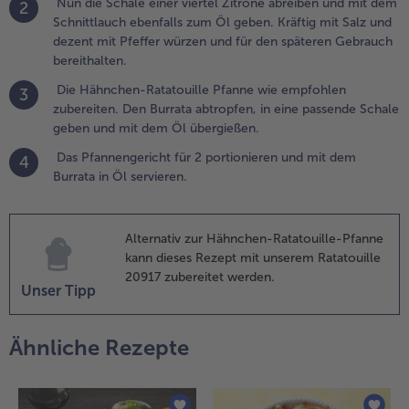
Nun die Schale einer viertel Zitrone abreiben und mit dem
ebrauch
2
Schnittlauch ebenfalls zum Öl geben. Kräftig mit Salz und
ereithalten.
dezent mit Pfeffer würzen und für den späteren Gebrauch
bereithalten.
.
ie
Die Hähnchen-Ratatouille Pfanne wie empfohlen
3
ähnchen-
zubereiten. Den Burrata abtropfen, in eine passende Schale
atatouille
geben und mit dem Öl übergießen.
fanne wie
Das Pfannengericht für 2 portionieren und mit dem
mpfohlen
4
Burrata in Öl servieren.
ubereiten.
en Burrata
btropfen,
n eine
Alternativ zur Hähnchen-Ratatouille-Pfanne
assende
kann dieses Rezept mit unserem Ratatouille
chale
20917 zubereitet werden.
Unser Tipp
eben und
it dem Öl
bergießen.
Ähnliche Rezepte
.
as
fannengericht