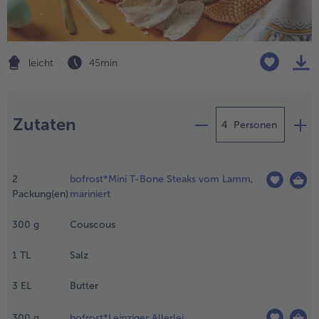
Geflügel
Online Exklusiv
alle Geflügel
alle Online Exklusiv
Fleischersatz
Länderküche
leicht
45 min
alle Fleischersatz
alle Länderküche
Pizza
Vegetarisch & Vegan
Zubereitung
Entdecke köstliche Rezept
alle Pizza
alle Vegetarisch & Vegan
Zutaten
Personen
Snacks
BIO
ie
alle Snacks
alle BIO
ammsteaks
Kartoffelprodukte
Kids-Produkte
2
bofrost*Mini T-Bone Steaks vom Lamm,
nd
Packung(en)
mariniert
eipziger
alle Kartoffelprodukte
alle Kids-Produkte
llerlei 5
Beilagen & Saucen
Schoko-Genuss
300
g
Couscous
tunden
ugedeckt
alle Beilagen & Saucen
alle Schoko-Genuss
1
TL
Salz
Suppeneinlagen
Confiserie & Feinkost
m
ühlschrank
3
EL
Butter
alle Suppeneinlagen
alle Confiserie & Feinkost
uftauen.
Brot & Brötchen
Für die Heißluftfritteuse
300
g
bofrost*Leipziger Allerlei