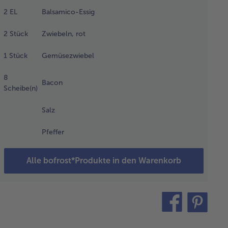
tlerer Hitze
2
EL
Balsamico-Essig
 20 min
cht köcheln
2
Stück
Zwiebeln, rot
sen.
1
Stück
Gemüsezwiebel
schließend
8
Bacon
einen Topf
Scheibe(n)
len und
t dem
Salz
oblauch,
rika, Chili,
Pfeffer
cker und
ig
rühren.
Alle bofrost*Produkte in den Warenkorb
es mit Salz
 Pfeffer
schmecken
teilen
pin
d etwas
nkochen
it
sen.