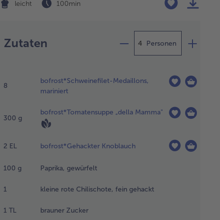
leicht
100 min
Zubereitung
Zutaten
Personen
weinefilet-
bofrost*Schweinefilet-Medaillons,
aillons im
8
mariniert
hlschrank
edeckt ca.
bofrost*Tomatensuppe „della Mamma"
 Stunden
300
g
tauen
sen. Für die
2
EL
bofrost*Gehackter Knoblauch
rinade den
fgefrorenen
chbeutel
100
g
Paprika, gewürfelt
matensuppe
 kochendes
1
kleine rote Chilischote, fein gehackt
sser geben,
fkochen
1
TL
brauner Zucker
 bei