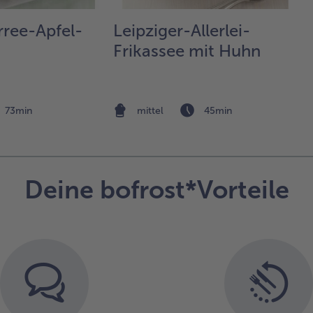
mar
las
rree-Apfel-
Leipziger-Allerlei-
Zwi
Frikassee mit Huhn
die
Ge
sch
8 b
sch
73min
mittel
45min
Rin
mit
Sc
um
Sp
Deine bofrost*Vorteile
zun
dir
ca.
von
anb
mit
Zwi
ind
wei