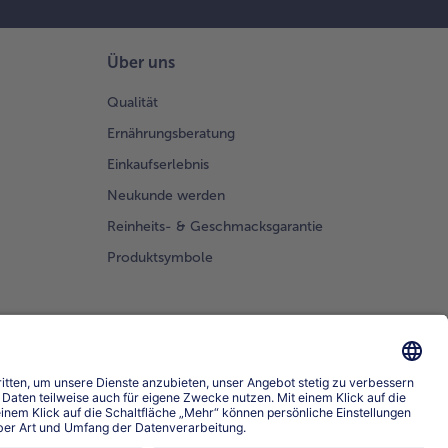
Über uns
Qualität
Ernährungsberatung
Einkaufserlebnis
Neukunde werden
Reinheits- & Geschmacksgarantie
Produktsymbole