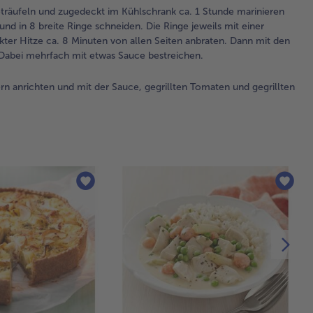
träufeln und zugedeckt im Kühlschrank ca. 1 Stunde marinieren
3.
nd in 8 breite Ringe schneiden. Die Ringe jeweils mit einer
Die
ter Hitze ca. 8 Minuten von allen Seiten anbraten. Dann mit den
Zw
. Dabei mehrfach mit etwas Sauce bestreichen.
sch
Spa
n anrichten und mit der Sauce, gegrillten Tomaten und gegrillten
sch
An
mit
Sch
Med
ab
auf
ste
Spi
Sa
ru
bet
zu
Küh
1 S