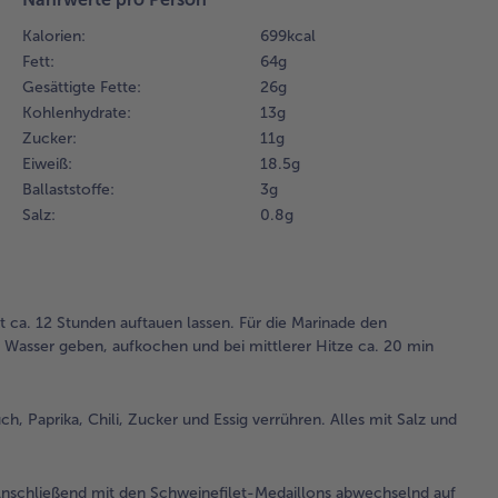
mit
Kalorien:
699 kcal
ca.
Fett:
64 g
lei
Gesättigte Fette:
26 g
las
Kohlenhydrate:
13 g
2.
Zucker:
11 g
An
Eiweiß:
18.5 g
in 
Ballaststoffe:
3 g
fül
Salz:
0.8 g
mi
Kn
Pap
Zu
 ca. 12 Stunden auftauen lassen. Für die Marinade den
Ess
Wasser geben, aufkochen und bei mittlerer Hitze ca. 20 min
ver
All
und
ab
, Paprika, Chili, Zucker und Essig verrühren. Alles mit Salz und
un
ei
las
Anschließend mit den Schweinefilet-Medaillons abwechselnd auf