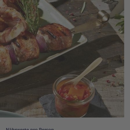
1.
Die
Sch
Med
Kü
abg
12
auf
las
Ma
tie
Ko
To
in
Wa
au
Nährwerte pro Person
und