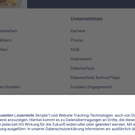
Unternehmen
 bestellen
Karriere
ättern
Presse
llen
AGB
Impressum
Datenschutz
Datenschutz bofrost*App
en Kunden
Soziales Engagement
mm bofrost*plus.
Compliance
Für Lieferanten
Barrierefreiheit