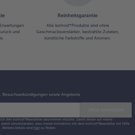
uten braten.
bei mehrfach
ie
Reinheitsgarantie
 etwas
uce
 Erwartungen
Alle bofrost*Produkte sind ohne
treichen.
zurück und
Geschmacksverstärker, bestrahlte Zutaten,
s.
künstliche Farbstoffe und Aromen.
 Spieße mit
n
backenen
ebelringen
 Tellern
ichten und
 der Sauce,
rillten
s, Besuchsankündigungen sowie Angebote
maten und
rillten
Jetzt anmelden
herkartoffeln
vieren.
s ich den bofrost*Newsletter abonnieren möchte. Damit dieser auf meine
damit einverstanden, dass meine Interaktion mit dem bofrost*Newsletter mit Hilfe
h.
Weitere Details sind
hier
zu finden.