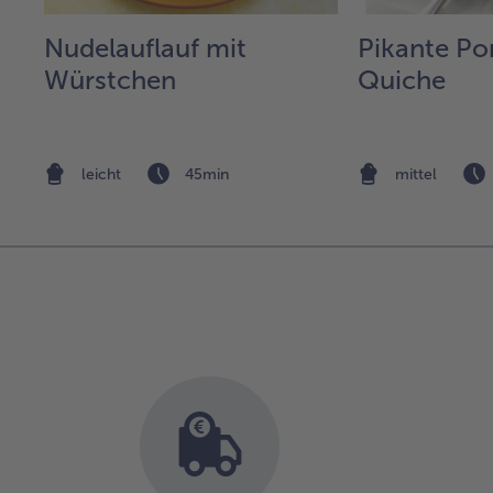
Nudelauflauf mit
Pikante Po
Würstchen
Quiche
nd
leicht
45min
mittel