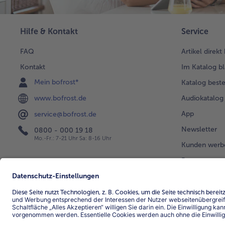
Hilfe & Kontakt
Service
FAQ
Artikel direkt
Kontakt
Im Katalog bl
Mein bofrost*
Katalog beste
www.bofrost.de
Audiokatalog
App
service@bofrost.de
Newsletter
0800 - 000 19 18
Mo.-Fr.: 7-21 Uhr Sa: 8-16 Uhr
Kunden werb
Bonusprogra