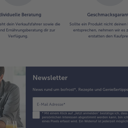
Min
Da
dividuelle Beratung
Geschmacksgarant
mit
Sa
eht dein Verkaufsfahrer sowie die
Sollte ein Produkt nicht deinen
bes
und Ernährungsberatung dir zur
entsprechen, nehmen wir es 
Verfügung.
erstatten den Kaufprei
4.
Die
de
ge
Zwi
auf
Newsletter
anr
mit
geg
News rund um bofrost*, Rezepte und Genießertipp
To
geg
E-Mail Adresse
*
Fäc
ser
*
Mit einem Klick auf „Jetzt anmelden" bestätige ich, das
persönlichen Interessen abgestimmt werden kann, bin ich 
eines Pixels erfasst wird. Ein Widerruf ist jederzeit möglic