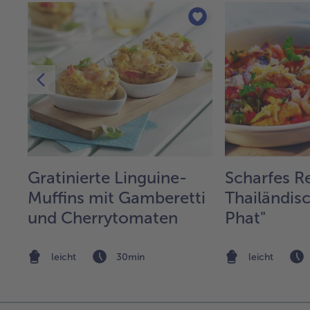
er
Gratinierte Linguine-
Scharfes Re
Muffins mit Gamberetti
Thailändis
und Cherrytomaten
Phat"
leicht
30min
leicht