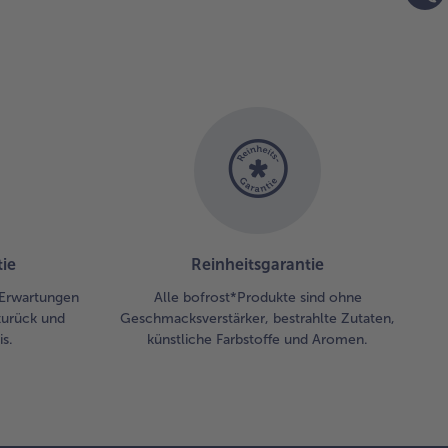
en.
eljau
uce,
urmet-
toffeln
d
nat
vieren.
ie
Reinheitsgarantie
 Erwartungen
Alle bofrost*Produkte sind ohne
zurück und
Geschmacksverstärker, bestrahlte Zutaten,
s.
künstliche Farbstoffe und Aromen.