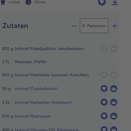
mittel
45 min
Zubereitung
Zutaten
Personen
 Kabeljau
tauen,
600
g
bofrost*Kabeljaufilets, naturbelassen
upfen, mit
z und
1
TL
Meersalz, Pfeffer
ffer
rzen und
600
g
bofrost*Marinierte Gourmet-Kartoffeln
eichmäßige
ücke
50
g
bofrost*Zwiebelwürfel
neiden.
2
EL
bofrost*Gehackter Knoblauch
500
g
bofrost*Blattspinat
inierten
urmet-
400
g
bofrost*Zitronen-Dill-Rahmsauce
toffeln im