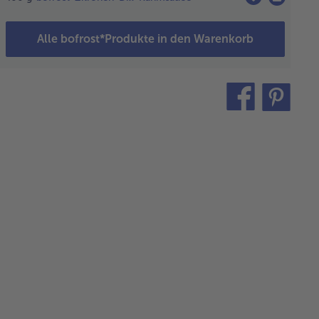
geheizten
kofen bei
Alle bofrost*Produkte in den Warenkorb
0°C mit
kpapier
f dem
kblech in
teilen
pin
 mittleren
it
hiene 25
nuten
cken.
in einem
f erhitzen.
iebelwürfel
d den
oblauch
in leicht
chwitzen.
 Spinat