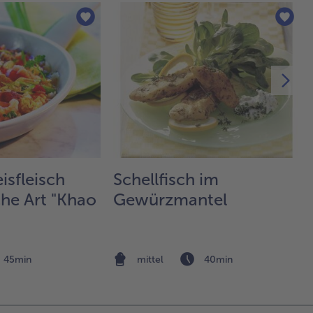
hi
und
mit
Hit
Dec
me
Rüh
Min
gar
Sau
ei
mit
isfleisch
Schellfisch im
Wa
che Art "Khao
Gewürzmantel
au
Den
hi
und
ger
45min
mittel
40min
mit
ca.
Min