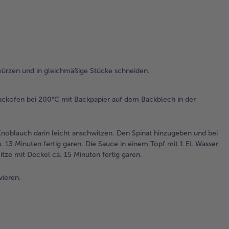
vor
Bac
20
Bac
au
Bac
würzen und in gleichmäßige Stücke schneiden.
der
Sc
Mi
ackofen bei 200°C mit Backpapier auf dem Backblech in der
ba
3.
noblauch darin leicht anschwitzen. Den Spinat hinzugeben und bei
Öl 
 13 Minuten fertig garen. Die Sauce in einem Topf mit 1 EL Wasser
Top
tze mit Deckel ca. 15 Minuten fertig garen.
Die
Zw
vieren.
un
Kn
dar
ans
Den