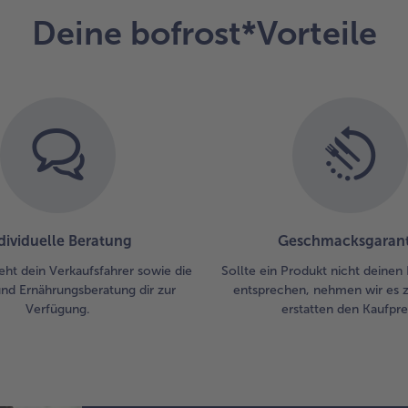
gar
Deine bofrost*Vorteile
4.
Kab
mit
Sa
Go
Kar
un
Spi
ser
dividuelle Beratung
Geschmacksgarant
eht dein Verkaufsfahrer sowie die
Sollte ein Produkt nicht deinen
und Ernährungsberatung dir zur
entsprechen, nehmen wir es 
Verfügung.
erstatten den Kaufprei