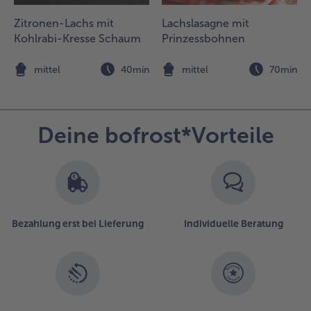
alatschinken
it Dolcedo
Zitronen-Lachs mit
Lachslasagne mit
imbeer-
Kohlrabi-Kresse Schaum
Prinzessbohnen
ascarpone
ie
n
mittel
40min
mittel
70min
imbeeren
uftauen, in
iner
chüssel mit
Deine bofrost*Vorteile
uderzucker
erstampfen
nd in einer
fanne mit
usreichend
l die
Bezahlung erst bei Lieferung
Individuelle Beratung
alatschinken
orsichtig
nbraten,
um Ende
twas Butter
inzugeben,