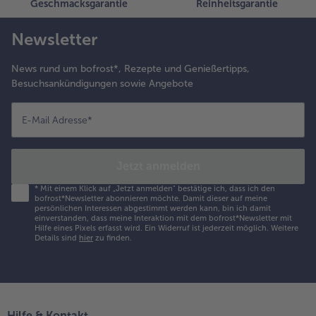
chmeckt
Geschmacksgarantie
Reinheitsgarantie
och besser.
as
Newsletter
imbeermus
n die Mitte
News rund um bofrost*, Rezepte und Genießertipps,
er Teller
Besuchsankündigungen sowie Angebote
erteilen und
it der
nterseite
E-Mail Adresse
*
ines Löffels
arauf
lopfen und
Jetzt anmelden
en
*
Mit einem Klick auf „Jetzt anmelden" bestätige ich, dass ich den
alatschinken
bofrost*Newsletter abonnieren möchte. Damit dieser auf meine
och warm
persönlichen Interessen abgestimmt werden kann, bin ich damit
einverstanden, dass meine Interaktion mit dem bofrost*Newsletter mit
arauf legen
Hilfe eines Pixels erfasst wird. Ein Widerruf ist jederzeit möglich.
Weitere
nd mit Eis
Details sind
hier
zu finden.
ervieren .
Hilfe & Kontakt