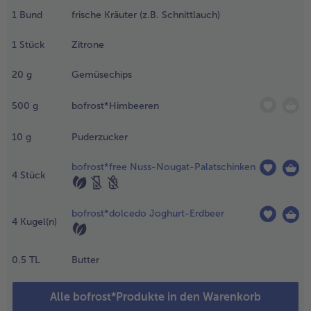
chalen füllen
1
Bund
frische Kräuter (z.B. Schnittlauch)
Weiterempfehlen & profitier
nd mit
routons,
1
Stück
Zitrone
etakäse und
rbsen
20
g
Gemüsechips
ekorieren.
500
g
bofrost*Himbeeren
.
abeljau in
10
g
Puderzucker
illrahm mit
unten
bofrost*free Nuss-Nougat-Palatschinken
chupfnudeln,
4
Stück
arinierten
räutern &
bofrost*dolcedo Joghurt-Erdbeer
eggie Chips:
4
Kugel(n)
. Den
abeljau im
ühlschrank
0.5
TL
Butter
ber Nacht
uftauen
Alle bofrost*Produkte in den Warenkorb
assen mit der