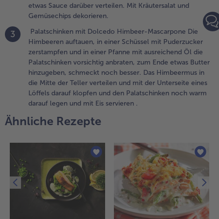
etwas Sauce darüber verteilen. Mit Kräutersalat und
it Zitrone
Gemüsechips dekorieren.
nd Olivenöl
arinieren.
Palatschinken mit Dolcedo Himbeer-Mascarpone Die
3
ie
Himbeeren auftauen, in einer Schüssel mit Puderzucker
chupfnudeln
zerstampfen und in einer Pfanne mit ausreichend Öl die
nd das
Palatschinken vorsichtig anbraten, zum Ende etwas Butter
emüse
hinzugeben, schmeckt noch besser. Das Himbeermus in
ufällig auf
die Mitte der Teller verteilen und mit der Unterseite eines
ellern
Löffels darauf klopfen und den Palatschinken noch warm
erteilen, den
darauf legen und mit Eis servieren .
isch darauf
Ähnliche Rezepte
egen und
twas Sauce
arüber
erteilen. Mit
räutersalat
nd
emüsechips
ekorieren.
.