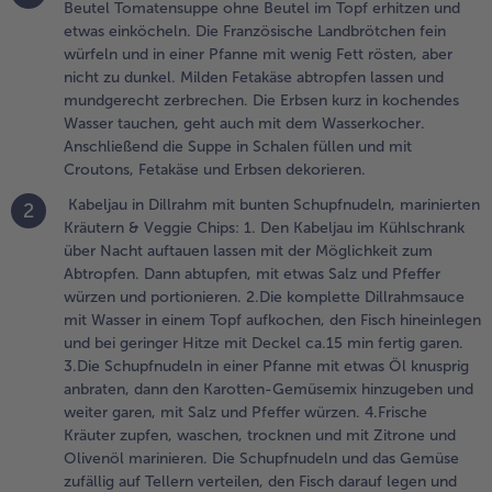
ertig garen.
Beutel Tomatensuppe ohne Beutel im Topf erhitzen und
.Die
etwas einköcheln. Die Französische Landbrötchen fein
chupfnudeln
würfeln und in einer Pfanne mit wenig Fett rösten, aber
n einer
nicht zu dunkel. Milden Fetakäse abtropfen lassen und
fanne mit
mundgerecht zerbrechen. Die Erbsen kurz in kochendes
twas Öl
Wasser tauchen, geht auch mit dem Wasserkocher.
nusprig
Anschließend die Suppe in Schalen füllen und mit
nbraten,
Croutons, Fetakäse und Erbsen dekorieren.
ann den
Kabeljau in Dillrahm mit bunten Schupfnudeln, marinierten
2
arotten-
Kräutern & Veggie Chips: 1. Den Kabeljau im Kühlschrank
emüsemix
über Nacht auftauen lassen mit der Möglichkeit zum
inzugeben
Abtropfen. Dann abtupfen, mit etwas Salz und Pfeffer
nd weiter
würzen und portionieren. 2.Die komplette Dillrahmsauce
aren, mit
mit Wasser in einem Topf aufkochen, den Fisch hineinlegen
alz und
und bei geringer Hitze mit Deckel ca.15 min fertig garen.
feffer
3.Die Schupfnudeln in einer Pfanne mit etwas Öl knusprig
ürzen.
anbraten, dann den Karotten-Gemüsemix hinzugeben und
.Frische
weiter garen, mit Salz und Pfeffer würzen. 4.Frische
räuter
Kräuter zupfen, waschen, trocknen und mit Zitrone und
upfen,
Olivenöl marinieren. Die Schupfnudeln und das Gemüse
aschen,
zufällig auf Tellern verteilen, den Fisch darauf legen und
rocknen und