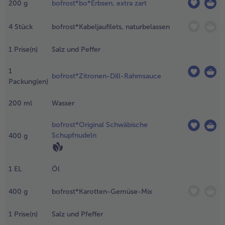
andbrötchen
200
g
bofrost*bo*Erbsen, extra zart
alle Brot & Brötchen
alle Für die Heißluftfritteuse
ein würfeln
Kuchen & Torten
bofrost*free
nd in einer
4
Stück
bofrost*Kabeljaufilets, naturbelassen
fanne mit
alle Kuchen & Torten
alle bofrost*free
enig Fett
Süßspeisen
bofrost*high Protein
1
Prise(n)
Salz und Peffer
östen, aber
icht zu
alle Süßspeisen
alle bofrost*high Protein
1
unkel. Milden
bofrost*Zitronen-Dill-Rahmsauce
Obst
bofrost*plus.
Packung(en)
etakäse
btropfen
alle Obst
alle bofrost*plus.
200
ml
Wasser
assen und
Wein & Spirituosen
undgerecht
bofrost*Original Schwäbische
erbrechen.
alle Wein & Spirituosen
Schupfnudeln
400
g
Küchenutensilien
ie Erbsen
urz in
alle Küchenutensilien
ochendes
1
EL
Öl
asser
auchen, geht
uch mit dem
400
g
bofrost*Karotten-Gemüse-Mix
asserkocher.
nschließend
1
Prise(n)
Salz und Pfeffer
ie Suppe in